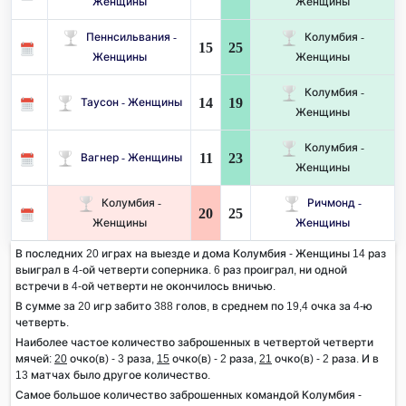
Женщины
Женщины
Пеннсильвания -
Колумбия -
15
25
Женщины
Женщины
Колумбия -
14
19
Таусон - Женщины
Женщины
Колумбия -
11
23
Вагнер - Женщины
Женщины
Колумбия -
Ричмонд -
20
25
Женщины
Женщины
В последних 20 играх на выезде и дома Колумбия - Женщины 14 раз
выиграл в 4-ой четверти соперника. 6 раз проиграл, ни одной
встречи в 4-ой четверти не окончилось вничью.
В сумме за 20 игр забито 388 голов, в среднем по 19,4 очка за 4-ю
четверть.
Наиболее частое количество заброшенных в четвертой четверти
мячей:
20
очко(в) - 3 раза,
15
очко(в) - 2 раза,
21
очко(в) - 2 раза. И в
13 матчах было другое количество.
Самое большое количество заброшенных командой Колумбия -