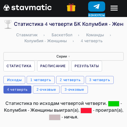
КОНКУРСЫ
Статистика 4 четверти БК Колумбия - Жен
Ставматик
›
Баскетбол
›
Команды
›
Колумбия - Женщины
›
4 четверть
Серии
▼
СТАТИСТИКА
РАСПИСАНИЕ
РЕЗУЛЬТАТЫ
Исходы
1 четверть
2 четверть
3 четверть
4 четверть
2-очковые
3-очковые
Статистика по исходам четвертой четверти.
-
Колумбия - Женщины выиграл(а),
- проиграл(а),
- ничья.