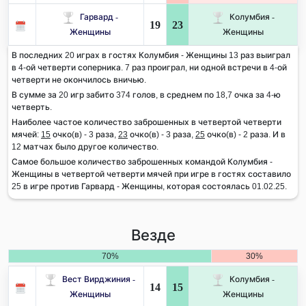
Гарвард -
Колумбия -
19
23
Женщины
Женщины
В последних 20 играх в гостях Колумбия - Женщины 13 раз выиграл
в 4-ой четверти соперника. 7 раз проиграл, ни одной встречи в 4-ой
четверти не окончилось вничью.
В сумме за 20 игр забито 374 голов, в среднем по 18,7 очка за 4-ю
четверть.
Наиболее частое количество заброшенных в четвертой четверти
мячей:
15
очко(в) - 3 раза,
23
очко(в) - 3 раза,
25
очко(в) - 2 раза. И в
12 матчах было другое количество.
Самое большое количество заброшенных командой Колумбия -
Женщины в четвертой четверти мячей при игре в гостях составило
25 в игре против Гарвард - Женщины, которая состоялась 01.02.25.
Везде
70%
30%
Вест Вирджиния -
Колумбия -
14
15
Женщины
Женщины