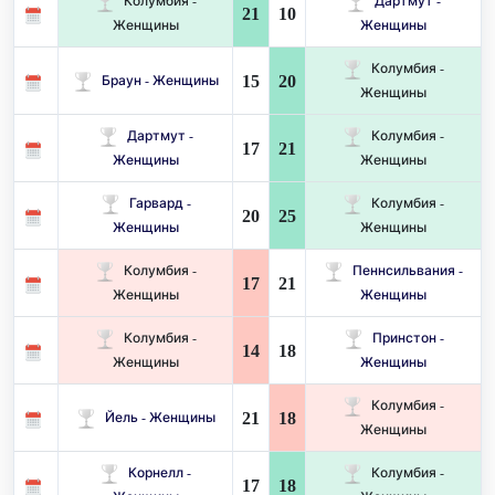
Колумбия -
Дартмут -
21
10
Женщины
Женщины
Колумбия -
15
20
Браун - Женщины
Женщины
Дартмут -
Колумбия -
17
21
Женщины
Женщины
Гарвард -
Колумбия -
20
25
Женщины
Женщины
Колумбия -
Пеннсильвания -
17
21
Женщины
Женщины
Колумбия -
Принстон -
14
18
Женщины
Женщины
Колумбия -
21
18
Йель - Женщины
Женщины
Корнелл -
Колумбия -
17
18