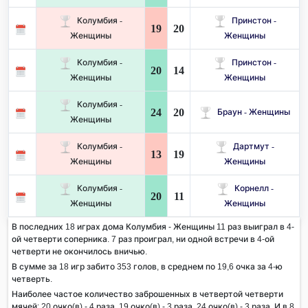
Колумбия -
Принстон -
19
20
Женщины
Женщины
Колумбия -
Принстон -
20
14
Женщины
Женщины
Колумбия -
24
20
Браун - Женщины
Женщины
Колумбия -
Дартмут -
13
19
Женщины
Женщины
Колумбия -
Корнелл -
20
11
Женщины
Женщины
В последних 18 играх дома Колумбия - Женщины 11 раз выиграл в 4-
ой четверти соперника. 7 раз проиграл, ни одной встречи в 4-ой
четверти не окончилось вничью.
В сумме за 18 игр забито 353 голов, в среднем по 19,6 очка за 4-ю
четверть.
Наиболее частое количество заброшенных в четвертой четверти
мячей:
20
очко(в) - 4 раза,
19
очко(в) - 3 раза,
24
очко(в) - 3 раза. И в 8