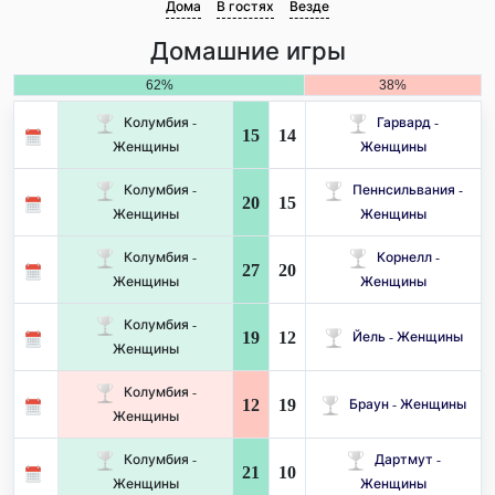
Дома
В гостях
Везде
Домашние игры
62%
38%
Колумбия -
Гарвард -
15
14
Женщины
Женщины
Колумбия -
Пеннсильвания -
20
15
Женщины
Женщины
Колумбия -
Корнелл -
27
20
Женщины
Женщины
Колумбия -
19
12
Йель - Женщины
Женщины
Колумбия -
12
19
Браун - Женщины
Женщины
Колумбия -
Дартмут -
21
10
Женщины
Женщины