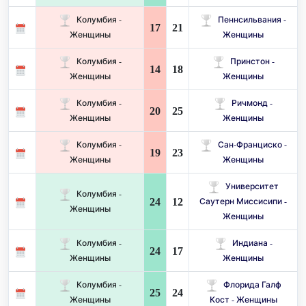
Колумбия -
Пеннсильвания -
17
21
Женщины
Женщины
Колумбия -
Принстон -
14
18
Женщины
Женщины
Колумбия -
Ричмонд -
20
25
Женщины
Женщины
Колумбия -
Сан-Франциско -
19
23
Женщины
Женщины
Университет
Колумбия -
24
12
Саутерн Миссисипи -
Женщины
Женщины
Колумбия -
Индиана -
24
17
Женщины
Женщины
Колумбия -
Флорида Галф
25
24
Женщины
Кост - Женщины