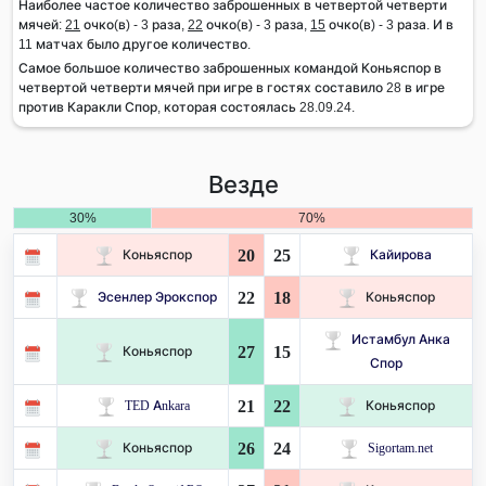
Наиболее частое количество заброшенных в четвертой четверти
мячей:
21
очко(в) - 3 раза,
22
очко(в) - 3 раза,
15
очко(в) - 3 раза. И в
11 матчах было другое количество.
Самое большое количество заброшенных командой Коньяспор в
четвертой четверти мячей при игре в гостях составило 28 в игре
против Каракли Спор, которая состоялась 28.09.24.
Везде
30%
70%
20
25
Коньяспор
Кайирова
22
18
Эсенлер Эрокспор
Коньяспор
Истамбул Анка
27
15
Коньяспор
Спор
21
22
TED Ankara
Коньяспор
26
24
Коньяспор
Sigortam.net