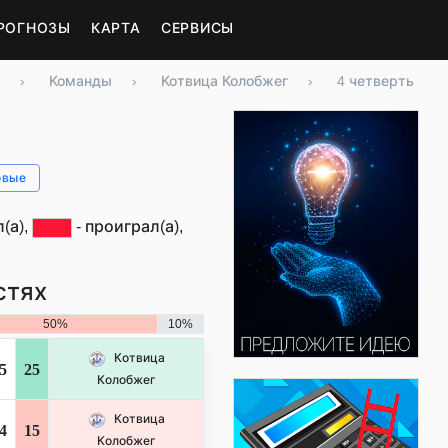
РОГНОЗЫ
КАРТА
СЕРВИСЫ
›
Команды
›
Котвица Колобжег
›
4 четверть
овые
(а),
- проиграл(а),
стях
50%
10%
Котвица
5
25
Колобжег
Котвица
4
15
Колобжег