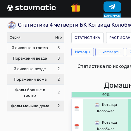
КОНКУРСЫ
Статистика 4 четверти БК Котвица Колобж
Серия
Игр
СТАТИСТИКА
РАСПИСАН
3-очковые в гостях
3
Исходы
1 четверть
Поражения везде
3
Статистика по исхода
3-очковые везде
2
Поражения дома
2
Домашн
Фолы больше в
2
60%
гостях
Котвица
Фолы меньше дома
2
Колобжег
Котвица
Колобжег