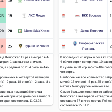
11
19
2
Politechnika Opolska
Notec Inowroclaw
23
19
1
ЛКС Лодзь
ВКК Вроцлав
20
20
1
Miasto Szkla Krosno
Деккa Пелплин
Биофарм Баскет
9
25
2
Гурник Валбжих
Познань
ца Колобжег 12 раз выиграл в 4-
В последних 20 играх в гостях Ко
играл, 1 раз сыграл вничью.
4-ой четверти соперника. 10 раз п
ов, в среднем по 20,4 очка за 4-ю
В сумме за 20 игр забито 404 голов
четверть.
брошенных в четвертой четверти
Наиболее частое количество заб
(в) - 2 раза,
18
очко(в) - 2 раза. И в
мячей:
15
очко(в) - 5 раз,
25
очко(в)
во.
матчах было другое количество.
рошенных командой Котвица
Самое большое количество забр
мячей при игре дома составило 35
Колобжег в четвертой четверти мя
которая состоялась 11.03.25.
составило 37 в игре против Politec
состоялась 25.01.25.