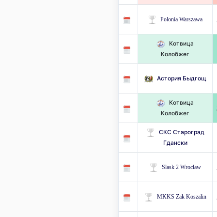
Polonia Warszawa
Котвица
Колобжег
Астория Быдгощ
Котвица
Колобжег
СКС Староград
Гдански
Slask 2 Wroclaw
MKKS Zak Koszalin