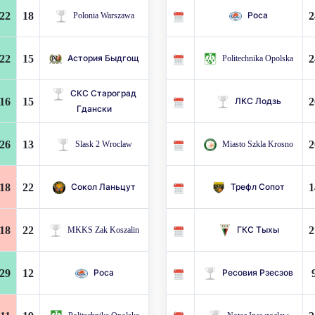
22
18
2
Polonia Warszawa
Роса
22
15
2
Астория Быдгощ
Politechnika Opolska
СКС Староград
16
15
2
ЛКС Лодзь
Гдански
26
13
2
Slask 2 Wroclaw
Miasto Szkla Krosno
18
22
1
Сокол Ланьцут
Трефл Сопот
18
22
2
MKKS Zak Koszalin
ГКС Тыхы
29
12
Роса
Ресовия Рзесзов