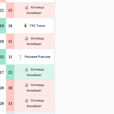
Котвица
22
15
Колобжег
19
18
ГКС Тыхы
Котвица
18
15
Колобжег
35
11
Ресовия Рзесзов
Котвица
17
25
Колобжег
Котвица
20
18
Колобжег
Котвица
20
13
Колобжег