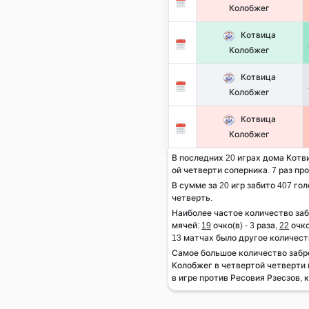
Колобжег
Котвица
Колобжег
Котвица
Колобжег
Котвица
Колобжег
В последних 20 играх дома Котви
ой четверти соперника. 7 раз про
В сумме за 20 игр забито 407 гол
четверть.
Наиболее частое количество за
мячей:
19
очко(в) - 3 раза,
22
очко
13 матчах было другое количест
Самое большое количество заб
Колобжег в четвертой четверти 
в игре против Ресовия Рзесзов, 