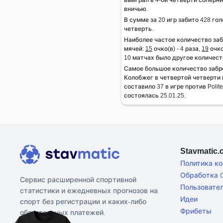
вничью.
В сумме за 20 игр забито 428 гол
четверть.
Наиболее частое количество за
мячей:
15
очко(в) - 4 раза,
19
очко
10 матчах было другое количест
Самое большое количество заб
Колобжег в четвертой четверти 
составило 37 в игре против Polit
состоялась 25.01.25.
Stavmatic
Политика к
Обработка C
Сервис расширенной спортивной
Пользовате
статистики и ежедневных прогнозов на
Идеи
спорт без регистрации и каких-либо
Фрибеты
обязательных платежей.