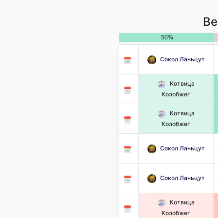
Ве
50%
Сокол Ланьцут
Котвица
Колобжег
Котвица
Колобжег
Сокол Ланьцут
Сокол Ланьцут
Котвица
Колобжег