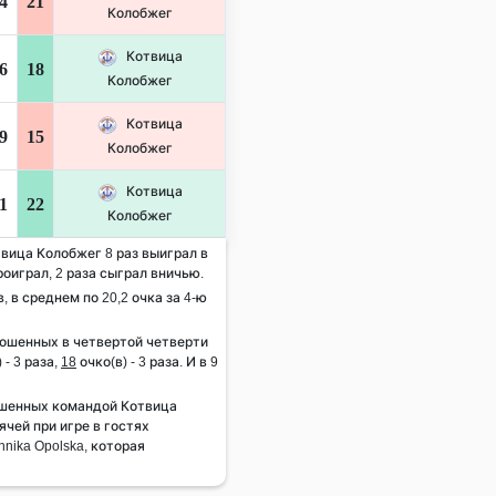
4
21
Колобжег
Котвица
6
18
Колобжег
Котвица
9
15
Колобжег
Котвица
1
22
Колобжег
твица Колобжег 8 раз выиграл в
роиграл, 2 раза сыграл вничью.
, в среднем по 20,2 очка за 4-ю
рошенных в четвертой четверти
 - 3 раза,
18
очко(в) - 3 раза. И в 9
ошенных командой Котвица
чей при игре в гостях
hnika Opolska, которая