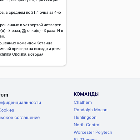
ов, в среднем по 21,4 очка за 4-ю
брошенных в четвертой четверти
(в) - 3 раза,
25
очко(в) - 3 раза. И в
во.
рошенных командой Котвица
мячей при игре на выезде и дома
echnika Opolska, которая
КОМАНДЫ
.com
Chatham
онфиденциальности
Randolph Macon
ookies
Huntingdon
льское соглашение
North Central
Worcester Polytech
St. Thomas