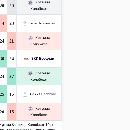
Котвица
20
20
Колобжег
14
20
Notec Inowroclaw
Котвица
24
21
Колобжег
30
24
ВКК Вроцлав
Котвица
24
37
Колобжег
25
15
Деккa Пелплин
Котвица
20
15
Колобжег
 и дома Котвица Колобжег 10 раз
а. 9 раз проиграл, 1 раз сыграл