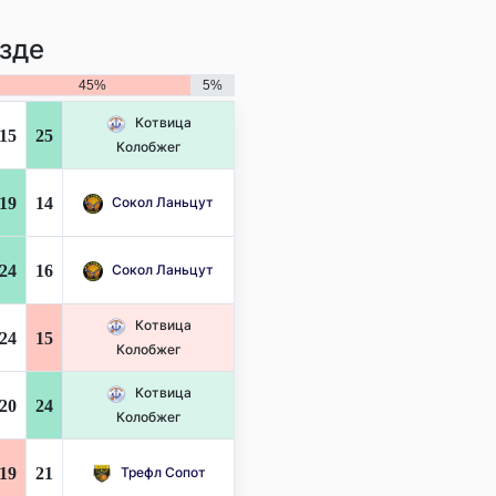
зде
45%
5%
Котвица
15
25
Колобжег
19
14
Сокол Ланьцут
24
16
Сокол Ланьцут
Котвица
24
15
Колобжег
Котвица
20
24
Колобжег
19
21
Трефл Сопот