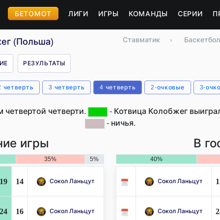
БЕТОМОТ
ЛИГИ
ИГРЫ
КОМАНДЫ
СЕРИИ
П
Ставматик
›
Баскетбол
ег (Польша)
ИЕ
РЕЗУЛЬТАТЫ
2 четверть
3 четверть
4 четверть
2-очковые
3-очк
м четвертой четверти.
- Котвица Колобжег выиграл
- ничья.
ие игры
В го
35%
5%
40%
19
14
1
Сокол Ланьцут
Сокол Ланьцут
24
16
2
Сокол Ланьцут
Сокол Ланьцут