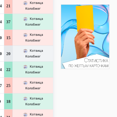
Котвица
4
21
Колобжег
Котвица
4
37
Колобжег
Котвица
0
15
Колобжег
Котвица
0
20
Колобжег
Котвица
4
22
Колобжег
Котвица
7
25
Колобжег
Котвица
9
18
Колобжег
Котвица