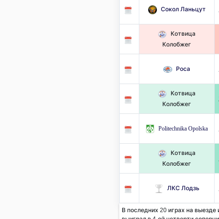
Сокол Ланьцут
Котвица
Колобжег
Роса
Котвица
Колобжег
Politechnika Opolska
Котвица
Колобжег
ЛКС Лодзь
В последних 20 играх на выезде
выиграл в 4-ой четверти соперник