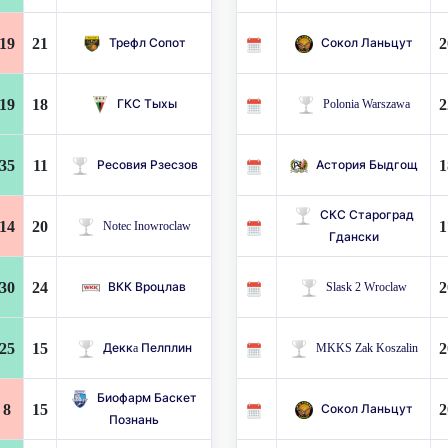
19
21
2
Трефл Сопот
Сокол Ланьцут
19
18
2
ГКС Тыхы
Polonia Warszawa
35
11
1
Ресовия Рзесзов
Астория Быдгощ
СКС Староград
14
20
1
Notec Inowroclaw
Гдански
30
24
2
ВКК Вроцлав
Slask 2 Wroclaw
25
15
2
Деккa Пелплин
MKKS Zak Koszalin
Биофарм Баскет
8
15
2
Сокол Ланьцут
Познань