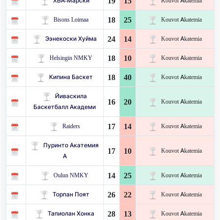
19
15
ХБА-Марски
Kouvot Akatemia
18
25
Bisons Loimaa
Kouvot Akatemia
24
14
Ээнекоски Хуйма
Kouvot Akatemia
18
10
Helsingin NMKY
Kouvot Akatemia
18
40
Кипина Баскет
Kouvot Akatemia
Йиваскила
16
20
Kouvot Akatemia
Баскетбалл Академи
17
14
Raiders
Kouvot Akatemia
Пуринто Акатемия
17
10
Kouvot Akatemia
А
14
25
Oulun NMKY
Kouvot Akatemia
26
22
Торпан Поят
Kouvot Akatemia
28
13
Тапиолан Хонка
Kouvot Akatemia