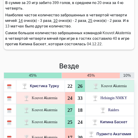
В сумме за 20 игр забито 399 голов, в среднем по 20 очка за 4-ю
четверть.
Наиболее частое количество заброшенных в четвертой четверти
мячей:
14
очко(в) - 3 раза,
10
очко(в) - 2 раза,
25
очко(в) - 2 раза. И в
13 матчах было другое количество.
Самое большое количество заброшенных командой Kouvot Akatemia
в четвертой четверти мячей при игре в гостях составило 40 в игре
против Кипина Баскет, которая состоялась 04.12.22.
Везде
45%
45%
10%
22
26
Кристика Турку
Kouvot Akatemia
24
33
Kouvot Akatemia
Helsingin NMKY
27
18
Kouvot Akatemia
Raiders
25
24
Kouvot Akatemia
Кипина Баскет
Пуринто Акатемия
17
30
Kouvot Akatemia