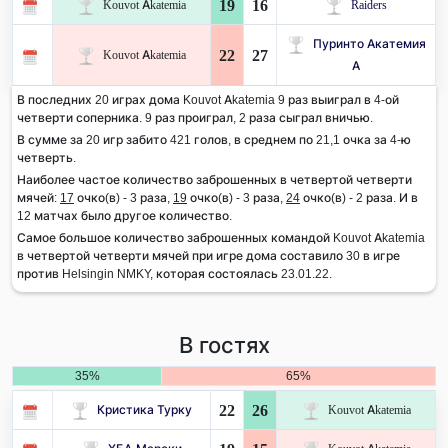
19
16
Kouvot Akatemia
Raiders
Пуринто Акатемия
22
27
Kouvot Akatemia
А
В последних 20 играх дома Kouvot Akatemia 9 раз выиграл в 4-ой
четверти соперника. 9 раз проиграл, 2 раза сыграл вничью.
В сумме за 20 игр забито 421 голов, в среднем по 21,1 очка за 4-ю
четверть.
Наиболее частое количество заброшенных в четвертой четверти
мячей:
17
очко(в) - 3 раза,
19
очко(в) - 3 раза,
24
очко(в) - 2 раза. И в
12 матчах было другое количество.
Самое большое количество заброшенных командой Kouvot Akatemia
в четвертой четверти мячей при игре дома составило 30 в игре
против Helsingin NMKY, которая состоялась 23.01.22.
В гостях
35%
65%
22
26
Кристика Турку
Kouvot Akatemia