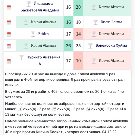
Йиваскила
16
20
Kouvot Akatemia
Баскетбалл Академи
16
10
Kouvot Akatemia
Bisons Loimaa
17
14
Raiders
Kouvot Akatemia
26
25
Kouvot Akatemia
Ээнекоски Хуйма
Пуринто Акатемия
17
10
Kouvot Akatemia
А
В последних 20 играх на выезде и дома Kouvot Akatemia 9 раз
выиграл в 4-ой четверти соперника. 9 раз проиграл, 2 раза сыграл
вничью.
В сумме за 20 игр забито 402 голов, в среднем по 20,1 очка за 4-ю
четверть.
Наиболее частое количество заброшенных в четвертой четверти
мячей:
10
очко(в) - 3 раза,
25
очко(в) - 2 раза,
24
очко(в) - 2 раза. И в
13 матчах было другое количество.
Самое большое количество заброшенных командой Kouvot Akatemia
в четвертой четверти мячей при игре на выезде и дома составило
40 в игре против Кипина Баскет, которая состоялась 04.12.22.