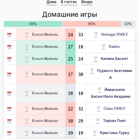
Дома
В гостях
Везде
Домашние игры
45%
45%
10%
24
33
Kouvot Akatemia
Helsingin NMKY
27
18
Kouvot Akatemia
Raiders
25
24
Kouvot Akatemia
Кипина Баскет
Пуринто Акатемия
17
30
Kouvot Akatemia
А
Йиваскила
18
18
Kouvot Akatemia
Баскетбалл Академи
22
32
Kouvot Akatemia
Oulun NMKY
10
29
Kouvot Akatemia
Торпан Поят
19
19
Kouvot Akatemia
Кристика Турку