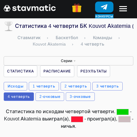
КОНКУРСЫ
Статистика 4 четверти БК Kouvot Akatemia 
Ставматик
›
Баскетбол
›
Команды
›
Kouvot Akatemia
›
4 четверть
Серии
▼
СТАТИСТИКА
РАСПИСАНИЕ
РЕЗУЛЬТАТЫ
Исходы
1 четверть
2 четверть
3 четверть
4 четверть
2-очковые
3-очковые
Статистика по исходам четвертой четверти.
-
Kouvot Akatemia выиграл(а),
- проиграл(а),
-
ничья.