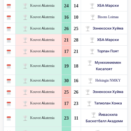
24
14
Kouvot Akatemia
ХБА-Марски
16
10
Kouvot Akatemia
Bisons Loimaa
26
25
Kouvot Akatemia
Ээнекоски Хуйма
21
28
Kouvot Akatemia
ХБА-Марски
17
21
Kouvot Akatemia
Торпан Поят
Мунккиниемен
19
18
Kouvot Akatemia
Кисапоят
30
16
Kouvot Akatemia
Helsingin NMKY
25
26
Kouvot Akatemia
Ээнекоски Хуйма
17
23
Kouvot Akatemia
Тапиолан Хонка
Йиваскила
23
11
Kouvot Akatemia
Баскетбалл Академи