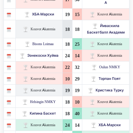
А
19
15
ХБА-Марски
Kouvot Akatemia
Йиваскила
18
18
Kouvot Akatemia
Баскетбалл Академи
18
25
Bisons Loimaa
Kouvot Akatemia
24
14
Ээнекоски Хуйма
Kouvot Akatemia
22
32
Kouvot Akatemia
Oulun NMKY
10
29
Kouvot Akatemia
Торпан Поят
19
19
Kouvot Akatemia
Кристика Турку
18
10
Helsingin NMKY
Kouvot Akatemia
18
40
Кипина Баскет
Kouvot Akatemia
24
14
Kouvot Akatemia
ХБА-Марски