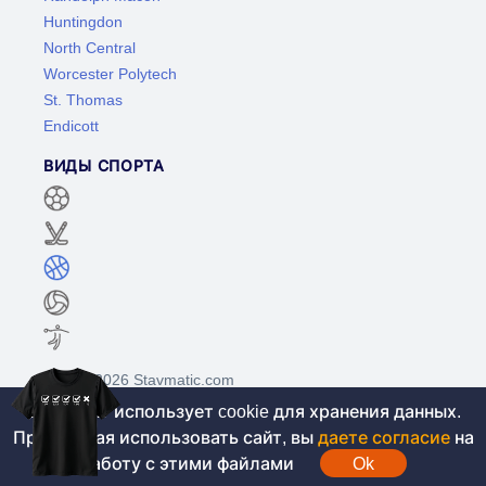
Huntingdon
North Central
Worcester Polytech
St. Thomas
Endicott
ВИДЫ СПОРТА
©2017-2026 Stavmatic.com
Этот сайт использует cookie для хранения данных.
Продолжая использовать сайт, вы
даете согласие
на
Для лиц старше 18 лет. На сайте не
работу с этими файлами
Ok
проводятся игры на денежные средства, вся