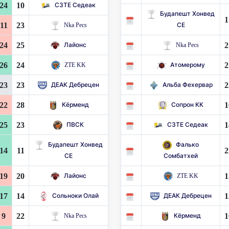
24
10
СЗТЕ Седеак
Будапешт Хонвед
1
11
23
Nka Pecs
СЕ
24
25
2
Лайонс
Nka Pecs
26
24
2
ZTE KK
Атомерому
23
23
2
ДЕАК Дебрецен
Альба Фехервар
22
28
1
Кёрменд
Сопрон КК
25
23
1
ПВСК
СЗТЕ Седеак
Будапешт Хонвед
Фалько
14
11
2
СЕ
Сомбатхей
19
20
1
Лайонс
ZTE KK
17
14
1
Сольноки Олай
ДЕАК Дебрецен
9
22
1
Nka Pecs
Кёрменд