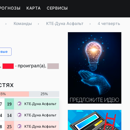
РОГНОЗЫ
КАРТА
СЕРВИСЫ
›
Команды
›
КТЕ-Дуна Асфальт
›
4 четверть
овые
,
- проиграл(а),
стях
45%
25%
7
19
КТЕ-Дуна Асфальт
4
14
КТЕ-Дуна Асфальт
8
25
КТЕ-Дуна Асфальт