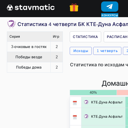
КОНКУРСЫ
Статистика 4 четверти БК КТЕ-Дуна Асфал
Серия
Игр
СТАТИСТИКА
РАСПИСАН
3-очковые в гостях
2
Исходы
1 четверть
Победы везде
2
Статистика по исходам 
Победы дома
2
Домашн
40%
КТЕ-Дуна Асфальт
КТЕ-Дуна Асфальт