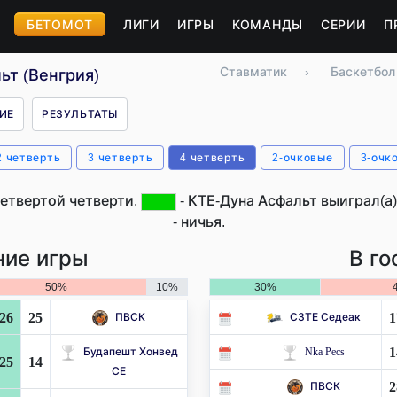
БЕТОМОТ
ЛИГИ
ИГРЫ
КОМАНДЫ
СЕРИИ
П
Ставматик
›
Баскетбол
ьт (Венгрия)
ИЕ
РЕЗУЛЬТАТЫ
2 четверть
3 четверть
4 четверть
2-очковые
3-очк
четвертой четверти.
- КТЕ-Дуна Асфальт выиграл(а)
- ничья.
ие игры
В го
50%
10%
30%
26
25
1
ПВСК
СЗТЕ Седеак
1
Будапешт Хонвед
Nka Pecs
25
14
СЕ
2
ПВСК