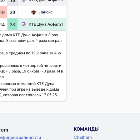
16
16
19
20
Лайонс
14
23
КТЕ-Дуна Асфальт
и дома КТЕ-Дуна Асфальт 8 раз
а. 8 раз проиграл, 4 раза сыграл
ов, в среднем по 19,9 очка за 4-ю
брошенных в четвертой четверти
(в) - 3 раза,
19
очко(в) - 3 раза. И в
во.
рошенных командой КТЕ-Дуна
ячей при игре на выезде и дома
, которая состоялась 17.05.25.
КОМАНДЫ
.com
Chatham
онфиденциальности