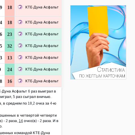
9
18
КТЕ-Дуна Асфальт
4
18
КТЕ-Дуна Асфальт
6
23
КТЕ-Дуна Асфальт
5
32
КТЕ-Дуна Асфальт
3
13
КТЕ-Дуна Асфальт
9
24
КТЕ-Дуна Асфальт
8
16
КТЕ-Дуна Асфальт
Е-Дуна Асфальт 6 раз выиграл в
оиграл, 5 раз сыграл вничью.
, в среднем по 18,2 очка за 4-ю
рошенных в четвертой четверти
) - 2 раза,
14
очко(в) - 2 раза. И в
о.
ошенных командой КТЕ-Дуна