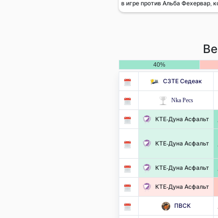
в игре против Альба Фехервар, к
Ве
40%
СЗТЕ Седеак
Nka Pecs
КТЕ-Дуна Асфальт
КТЕ-Дуна Асфальт
КТЕ-Дуна Асфальт
КТЕ-Дуна Асфальт
ПВСК