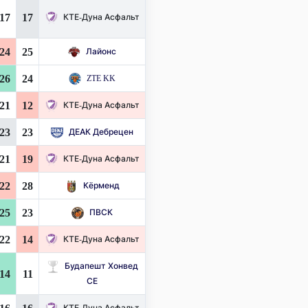
17
17
КТЕ-Дуна Асфальт
24
25
Лайонс
26
24
ZTE KK
21
12
КТЕ-Дуна Асфальт
23
23
ДЕАК Дебрецен
21
19
КТЕ-Дуна Асфальт
22
28
Кёрменд
25
23
ПВСК
22
14
КТЕ-Дуна Асфальт
Будапешт Хонвед
14
11
СЕ
КТЕ-Дуна Асфальт