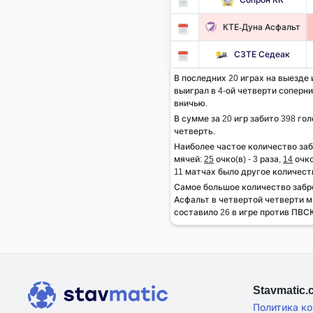
КТЕ-Дуна Асфальт
СЗТЕ Седеак
В последних 20 играх на выезде 
выиграл в 4-ой четверти соперник
вничью.
В сумме за 20 игр забито 398 гол
четверть.
Наиболее частое количество за
мячей:
25
очко(в) - 3 раза,
14
очко
11 матчах было другое количест
Самое большое количество заб
Асфальт в четвертой четверти м
составило 26 в игре против ПВСК
Stavmatic
Политика к