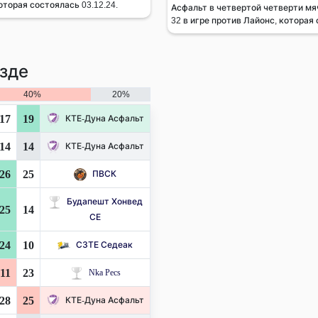
оторая состоялась 03.12.24.
Асфальт в четвертой четверти мяч
32 в игре против Лайонс, которая 
зде
40%
20%
17
19
КТЕ-Дуна Асфальт
14
14
КТЕ-Дуна Асфальт
26
25
ПВСК
Будапешт Хонвед
25
14
СЕ
24
10
СЗТЕ Седеак
11
23
Nka Pecs
28
25
КТЕ-Дуна Асфальт