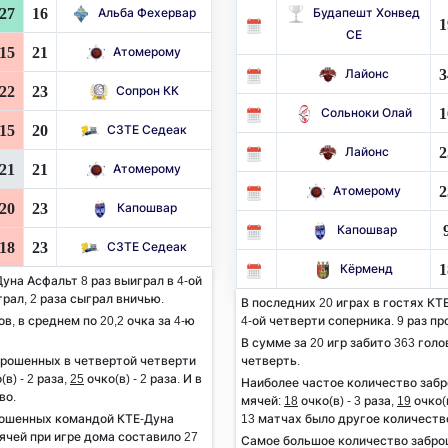
27
16
Альба Фехервар
Будапешт Хонвед
1
СЕ
15
21
Атомерому
3
Лайонс
22
23
Сопрон КК
1
Сольноки Олай
15
20
СЗТЕ Седеак
2
Лайонс
21
21
Атомерому
2
Атомерому
20
23
Капошвар
Капошвар
18
23
СЗТЕ Седеак
1
Кёрменд
уна Асфальт 8 раз выиграл в 4-ой
грал, 2 раза сыграл вничью.
В последних 20 играх в гостях КТ
ов, в среднем по 20,2 очка за 4-ю
4-ой четверти соперника. 9 раз пр
В сумме за 20 игр забито 363 голов
брошенных в четвертой четверти
четверть.
(в) - 2 раза,
25
очко(в) - 2 раза. И в
Наиболее частое количество заб
во.
мячей:
18
очко(в) - 3 раза,
19
очко(в
рошенных командой КТЕ-Дуна
13 матчах было другое количеств
ячей при игре дома составило 27
Самое большое количество забр