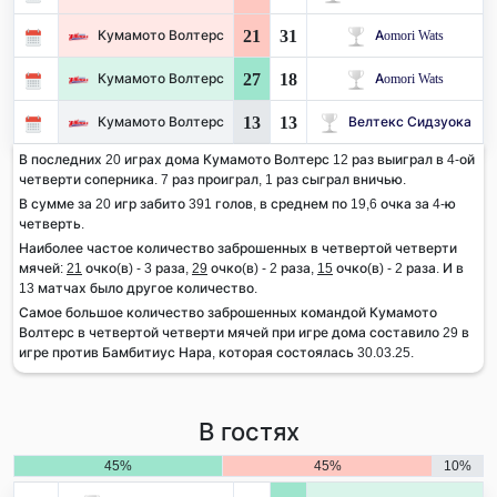
21
31
Кумамото Волтерс
Aomori Wats
27
18
Кумамото Волтерс
Aomori Wats
13
13
Кумамото Волтерс
Велтекс Сидзуока
В последних 20 играх дома Кумамото Волтерс 12 раз выиграл в 4-ой
четверти соперника. 7 раз проиграл, 1 раз сыграл вничью.
В сумме за 20 игр забито 391 голов, в среднем по 19,6 очка за 4-ю
четверть.
Наиболее частое количество заброшенных в четвертой четверти
мячей:
21
очко(в) - 3 раза,
29
очко(в) - 2 раза,
15
очко(в) - 2 раза. И в
13 матчах было другое количество.
Самое большое количество заброшенных командой Кумамото
Волтерс в четвертой четверти мячей при игре дома составило 29 в
игре против Бамбитиус Нара, которая состоялась 30.03.25.
В гостях
45%
45%
10%