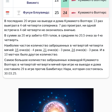
21
26
Викингс
25
24
Фукуи Блоувиндс
Кумамото Волтерс
В последних 20 играх на выезде и дома Кумамото Волтерс 13 раз
выиграл в 4-ой четверти соперника. 7 раз проиграл, ни одной
встречи в 4-ой четверти не окончилось вничью.
В сумме за 20 игр забито 409 голов, в среднем по 20,5 очка за 4-ю
четверть.
Наиболее частое количество заброшенных в четвертой четверти
мячей:
15
очко(в) - 4 раза,
21
очко(в) - 3 раза,
24
очко(в) - 3 раза. И в
10 матчах было другое количество.
Самое большое количество заброшенных командой Кумамото
Волтерс в четвертой четверти мячей при игре на выезде и дома
составило 29 в игре против Бамбитиус Нара, которая состоялась
30.03.25.