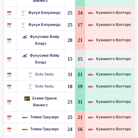
Викингс
25
24
Фукуи Блоувиндс
Кумамото Волтерс
25
17
Фукуи Блоувиндс
Кумамото Волтерс
Фукусима Файр
28
21
Кумамото Волтерс
Бондз
Фукусима Файр
15
15
Кумамото Волтерс
Бондз
11
21
Kobe Storks
Кумамото Волтерс
18
19
Kobe Storks
Кумамото Волтерс
Ехиме Оранж
23
31
Кумамото Волтерс
Викингс
25
21
Тояма Граузерс
Кумамото Волтерс
24
16
Тояма Граузерс
Кумамото Волтерс