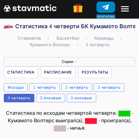
АНАЛИТИКА
Статистика 4 четверти БК Кумамото Волтер
Ставматик
›
Баскетбол
›
Команды
›
Кумамото Волтерс
›
4 четверть
Серии
▼
СТАТИСТИКА
РАСПИСАНИЕ
РЕЗУЛЬТАТЫ
Исходы
1 четверть
2 четверть
3 четверть
4 четверть
2-очковые
3-очковые
Статистика по исходам четвертой четверти.
-
Кумамото Волтерс выиграл(а),
- проиграл(а),
- ничья.