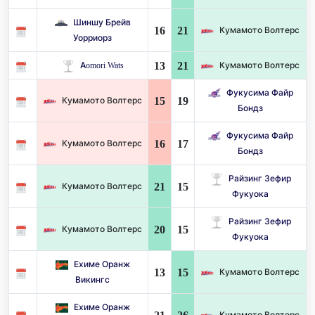
Шиншу Брейв
16
21
Кумамото Волтерс
Уорриорз
13
21
Aomori Wats
Кумамото Волтерс
Фукусима Файр
15
19
Кумамото Волтерс
Бондз
Фукусима Файр
16
17
Кумамото Волтерс
Бондз
Райзинг Зефир
21
15
Кумамото Волтерс
Фукуока
Райзинг Зефир
20
15
Кумамото Волтерс
Фукуока
Ехиме Оранж
13
15
Кумамото Волтерс
Викингс
Ехиме Оранж
Кумамото Волтерс