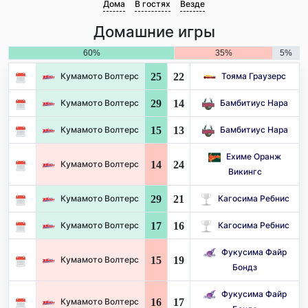
Дома
В гостях
Везде
Домашние игры
60%
35%
5%
25
22
Кумамото Волтерс
Тояма Граузерс
29
14
Кумамото Волтерс
Бамбитиус Нара
15
13
Кумамото Волтерс
Бамбитиус Нара
Ехиме Оранж
14
24
Кумамото Волтерс
Викингс
29
21
Кумамото Волтерс
Кагосима Ребнис
17
16
Кумамото Волтерс
Кагосима Ребнис
Фукусима Файр
15
19
Кумамото Волтерс
Бондз
Фукусима Файр
16
17
Кумамото Волтерс