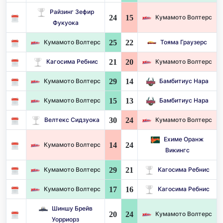
Райзинг Зефир
24
15
Кумамото Волтерс
Фукуока
25
22
Кумамото Волтерс
Тояма Граузерс
21
20
Кагосима Ребнис
Кумамото Волтерс
29
14
Кумамото Волтерс
Бамбитиус Нара
15
13
Кумамото Волтерс
Бамбитиус Нара
30
24
Велтекс Сидзуока
Кумамото Волтерс
Ехиме Оранж
14
24
Кумамото Волтерс
Викингс
29
21
Кумамото Волтерс
Кагосима Ребнис
17
16
Кумамото Волтерс
Кагосима Ребнис
Шиншу Брейв
20
24
Кумамото Волтерс
Уорриорз