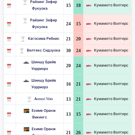
Райзинг Зефир
15
18
Кумамото Волтерс
Фукуока
Райзинг Зефир
24
15
Кумамото Волтерс
Фукуока
21
20
Кагосима Ребнис
Кумамото Волтерс
30
24
Велтекс Сидзуока
Кумамото Волтерс
Шиншу Брейв
20
24
Кумамото Волтерс
Уорриорз
Шиншу Брейв
16
21
Кумамото Волтерс
Уорриорз
13
21
Aomori Wats
Кумамото Волтерс
Ехиме Оранж
13
15
Кумамото Волтерс
Викингс
Ехиме Оранж
21
26
Кумамото Волтерс