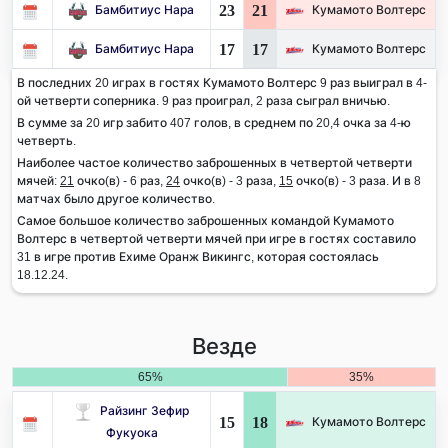
23
21
Бамбитиус Нара
Кумамото Волтерс
17
17
Бамбитиус Нара
Кумамото Волтерс
В последних 20 играх в гостях Кумамото Волтерс 9 раз выиграл в 4-
ой четверти соперника. 9 раз проиграл, 2 раза сыграл вничью.
В сумме за 20 игр забито 407 голов, в среднем по 20,4 очка за 4-ю
четверть.
Наиболее частое количество заброшенных в четвертой четверти
мячей:
21
очко(в) - 6 раз,
24
очко(в) - 3 раза,
15
очко(в) - 3 раза. И в 8
матчах было другое количество.
Самое большое количество заброшенных командой Кумамото
Волтерс в четвертой четверти мячей при игре в гостях составило
31 в игре против Ехиме Оранж Викингс, которая состоялась
18.12.24.
Везде
65%
35%
Райзинг Зефир
15
18
Кумамото Волтерс
Фукуока