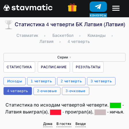
КОНКУРСЫ
Статистика 4 четверти БК Латвия (Латвия)
Ставматик
›
Баскетбол
›
Команды
›
Латвия
›
4 четверть
Серии
▼
СТАТИСТИКА
РАСПИСАНИЕ
РЕЗУЛЬТАТЫ
Исходы
1 четверть
2 четверть
3 четверть
4 четверть
2-очковые
3-очковые
Статистика по исходам четвертой четверти.
-
Латвия выиграл(а),
- проиграл(а),
- ничья.
Дома
В гостях
Везде