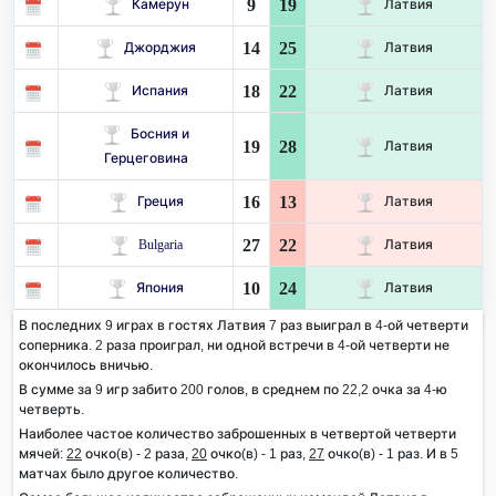
9
19
Камерун
Латвия
14
25
Джорджия
Латвия
18
22
Испания
Латвия
Босния и
19
28
Латвия
Герцеговина
16
13
Греция
Латвия
27
22
Bulgaria
Латвия
10
24
Япония
Латвия
В последних 9 играх в гостях Латвия 7 раз выиграл в 4-ой четверти
соперника. 2 раза проиграл, ни одной встречи в 4-ой четверти не
окончилось вничью.
В сумме за 9 игр забито 200 голов, в среднем по 22,2 очка за 4-ю
четверть.
Наиболее частое количество заброшенных в четвертой четверти
мячей:
22
очко(в) - 2 раза,
20
очко(в) - 1 раз,
27
очко(в) - 1 раз. И в 5
матчах было другое количество.