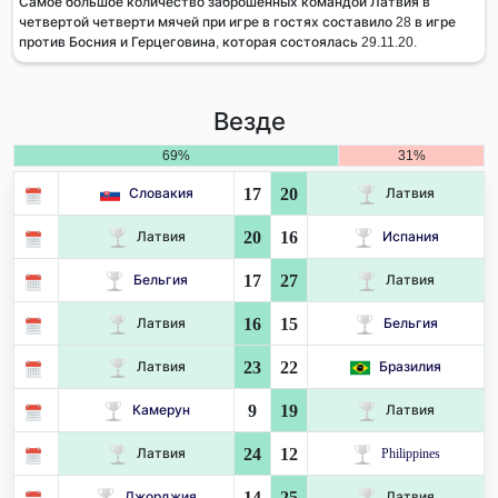
Самое большое количество заброшенных командой Латвия в
четвертой четверти мячей при игре в гостях составило 28 в игре
против Босния и Герцеговина, которая состоялась 29.11.20.
Везде
69%
31%
17
20
Словакия
Латвия
20
16
Латвия
Испания
17
27
Бельгия
Латвия
16
15
Латвия
Бельгия
23
22
Латвия
Бразилия
9
19
Камерун
Латвия
24
12
Латвия
Philippines
14
25
Джорджия
Латвия