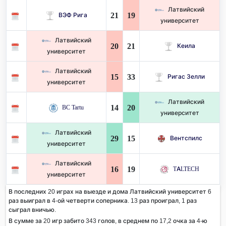
Латвийский
21
19
ВЭФ Рига
университет
Латвийский
20
21
Кеила
университет
Латвийский
15
33
Ригас Зелли
университет
Латвийский
14
20
BC Tartu
университет
Латвийский
29
15
Вентспилс
университет
Латвийский
16
19
TALTECH
университет
В последних 20 играх на выезде и дома Латвийский университет 6
раз выиграл в 4-ой четверти соперника. 13 раз проиграл, 1 раз
сыграл вничью.
В сумме за 20 игр забито 343 голов, в среднем по 17,2 очка за 4-ю