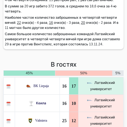
В сумме за 20 игр забито 372 голов, в среднем по 18,6 очка за 4-ю
четверть.
Наиболее частое количество заброшенных в четвертой четверти
мячей:
22
очко(в) - 4 раза,
16
очко(в) - 3 раза,
20
очко(в) - 2 раза. И в
11 матчах было другое количество.
Самое большое количество заброшенных командой Латвийский
университет в четвертой четверти мячей при игре дома составило
29 в игре против Вентспилс, которая состоялась 13.11.24.
В гостях
45%
50%
5%
Латвийский
16
17
BK Liepaja
университет
Латвийский
16
10
Кеила
университет
Латвийский
25
12
Valmiera
университет