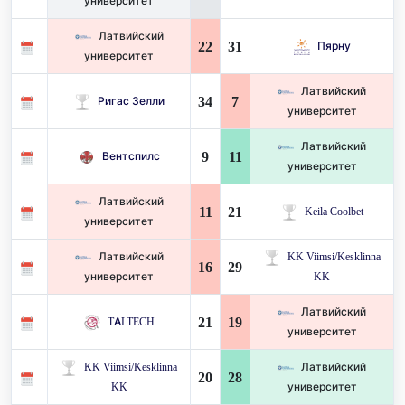
университет
Латвийский
22
31
Пярну
университет
Латвийский
34
7
Ригас Зелли
университет
Латвийский
9
11
Вентспилс
университет
Латвийский
11
21
Keila Coolbet
университет
Латвийский
KK Viimsi/Kesklinna
16
29
университет
KK
Латвийский
21
19
TALTECH
университет
KK Viimsi/Kesklinna
Латвийский
20
28
KK
университет