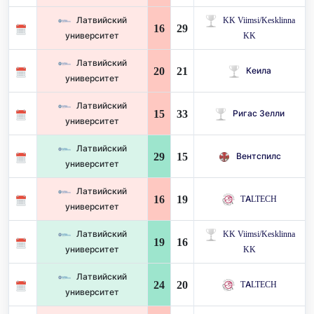
Латвийский
KK Viimsi/Kesklinna
16
29
университет
KK
Латвийский
20
21
Кеила
университет
Латвийский
15
33
Ригас Зелли
университет
Латвийский
29
15
Вентспилс
университет
Латвийский
16
19
TALTECH
университет
Латвийский
KK Viimsi/Kesklinna
19
16
университет
KK
Латвийский
24
20
TALTECH
университет