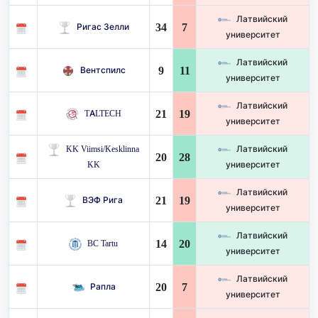
Латвийский
34
7
Ригас Зелли
университет
Латвийский
9
11
Вентспилс
университет
Латвийский
21
19
TALTECH
университет
KK Viimsi/Kesklinna
Латвийский
20
28
KK
университет
Латвийский
21
19
ВЭФ Рига
университет
Латвийский
14
20
BC Tartu
университет
Латвийский
20
7
Рапла
университет