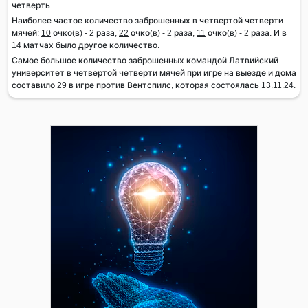
четверть.
Наиболее частое количество заброшенных в четвертой четверти
мячей:
10
очко(в) - 2 раза,
22
очко(в) - 2 раза,
11
очко(в) - 2 раза. И в
14 матчах было другое количество.
Самое большое количество заброшенных командой Латвийский
университет в четвертой четверти мячей при игре на выезде и дома
составило 29 в игре против Вентспилс, которая состоялась 13.11.24.