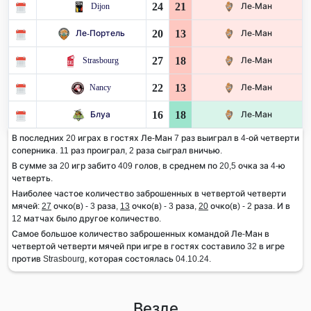
24
21
Dijon
Ле-Ман
20
13
Ле-Портель
Ле-Ман
27
18
Strasbourg
Ле-Ман
22
13
Nancy
Ле-Ман
16
18
Блуа
Ле-Ман
В последних 20 играх в гостях Ле-Ман 7 раз выиграл в 4-ой четверти
соперника. 11 раз проиграл, 2 раза сыграл вничью.
В сумме за 20 игр забито 409 голов, в среднем по 20,5 очка за 4-ю
четверть.
Наиболее частое количество заброшенных в четвертой четверти
мячей:
27
очко(в) - 3 раза,
13
очко(в) - 3 раза,
20
очко(в) - 2 раза. И в
12 матчах было другое количество.
Самое большое количество заброшенных командой Ле-Ман в
четвертой четверти мячей при игре в гостях составило 32 в игре
против Strasbourg, которая состоялась 04.10.24.
Везде