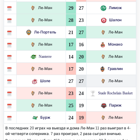
29
27
Ле-Ман
Лимож
28
23
Ле-Ман
Шалон
21
27
Ле-Портель
Ле-Ман
17
16
Ле-Ман
Монако
14
20
Nanterre
Ле-Ман
17
20
Ле-Ман
Гравлин
27
27
Шоле
Ле-Ман
23
24
Ле-Ман
Stade Rochelais Basket
25
19
Ле-Ман
Париж
24
19
Бурж
Ле-Ман
В последних 20 играх на выезде и дома Ле-Ман 11 раз выиграл в 4-
ой четверти соперника. 7 раз проиграл, 2 раза сыграл вничью.