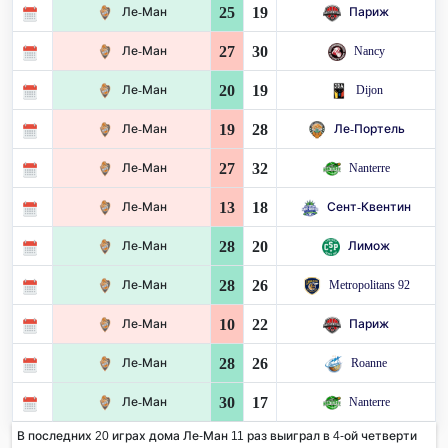
25
19
Ле-Ман
Париж
27
30
Ле-Ман
Nancy
20
19
Ле-Ман
Dijon
19
28
Ле-Ман
Ле-Портель
27
32
Ле-Ман
Nanterre
13
18
Ле-Ман
Сент-Квентин
28
20
Ле-Ман
Лимож
28
26
Ле-Ман
Metropolitans 92
10
22
Ле-Ман
Париж
28
26
Ле-Ман
Roanne
30
17
Ле-Ман
Nanterre
В последних 20 играх дома Ле-Ман 11 раз выиграл в 4-ой четверти