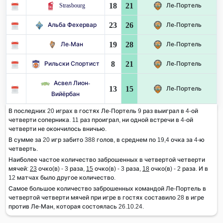
18
21
Strasbourg
Ле-Портель
23
26
Альба Фехервар
Ле-Портель
19
28
Ле-Ман
Ле-Портель
8
21
Рильски Спортист
Ле-Портель
Асвел Лион-
13
15
Ле-Портель
Вийёрбан
В последних 20 играх в гостях Ле-Портель 9 раз выиграл в 4-ой
четверти соперника. 11 раз проиграл, ни одной встречи в 4-ой
четверти не окончилось вничью.
В сумме за 20 игр забито 388 голов, в среднем по 19,4 очка за 4-ю
четверть.
Наиболее частое количество заброшенных в четвертой четверти
мячей:
23
очко(в) - 3 раза,
15
очко(в) - 3 раза,
18
очко(в) - 2 раза. И в
12 матчах было другое количество.
Самое большое количество заброшенных командой Ле-Портель в
четвертой четверти мячей при игре в гостях составило 28 в игре
против Ле-Ман, которая состоялась 26.10.24.