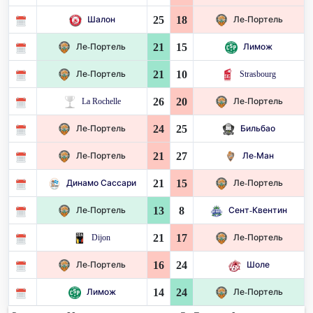
25
18
Шалон
Ле-Портель
21
15
Ле-Портель
Лимож
21
10
Ле-Портель
Strasbourg
26
20
La Rochelle
Ле-Портель
24
25
Ле-Портель
Бильбао
21
27
Ле-Портель
Ле-Ман
21
15
Динамо Сассари
Ле-Портель
13
8
Ле-Портель
Сент-Квентин
21
17
Dijon
Ле-Портель
16
24
Ле-Портель
Шоле
14
24
Лимож
Ле-Портель