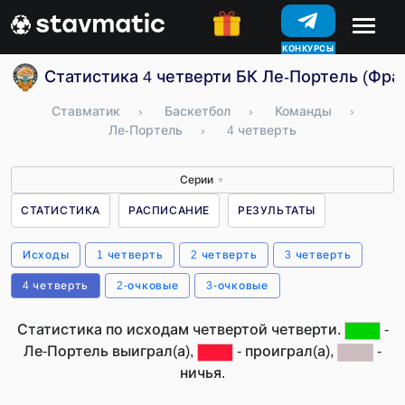
КОНКУРСЫ
Статистика 4 четверти БК Ле-Портель (Фра
Ставматик
›
Баскетбол
›
Команды
›
Ле-Портель
›
4 четверть
Серии
▼
СТАТИСТИКА
РАСПИСАНИЕ
РЕЗУЛЬТАТЫ
Исходы
1 четверть
2 четверть
3 четверть
4 четверть
2-очковые
3-очковые
Статистика по исходам четвертой четверти.
-
Ле-Портель выиграл(а),
- проиграл(а),
-
ничья.