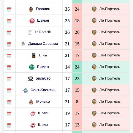
36
24
Гравлин
Ле-Портель
25
18
Шалон
Ле-Портель
26
20
La Rochelle
Ле-Портель
21
15
Динамо Сассари
Ле-Портель
21
17
Dijon
Ле-Портель
14
24
Лимож
Ле-Портель
17
23
Бильбао
Ле-Портель
17
15
Сент-Квентин
Ле-Портель
21
8
Монако
Ле-Портель
19
17
Шоле
Ле-Портель
17
13
Шоле
Ле-Портель