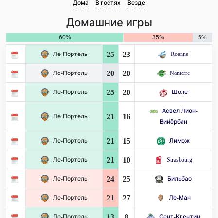
Дома
В гостях
Везде
Домашние игры
60%
35%
5%
25
23
Ле-Портель
Roanne
20
20
Ле-Портель
Nanterre
25
20
Ле-Портель
Шоле
Асвел Лион-
21
16
Ле-Портель
Вийёрбан
21
15
Ле-Портель
Лимож
21
10
Ле-Портель
Strasbourg
24
25
Ле-Портель
Бильбао
21
27
Ле-Портель
Ле-Ман
13
8
Ле-Портель
Сент-Квентин