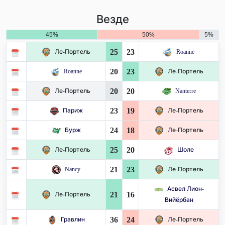
Везде
45%
50%
5%
25
23
Ле-Портель
Roanne
20
23
Roanne
Ле-Портель
20
20
Ле-Портель
Nanterre
23
19
Париж
Ле-Портель
24
18
Бурж
Ле-Портель
25
20
Ле-Портель
Шоле
21
23
Nancy
Ле-Портель
Асвел Лион-
21
16
Ле-Портель
Вийёрбан
36
24
Гравлин
Ле-Портель