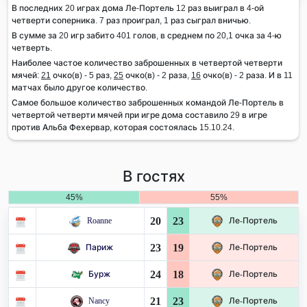
В последних 20 играх дома Ле-Портель 12 раз выиграл в 4-ой
четверти соперника. 7 раз проиграл, 1 раз сыграл вничью.
В сумме за 20 игр забито 401 голов, в среднем по 20,1 очка за 4-ю
четверть.
Наиболее частое количество заброшенных в четвертой четверти
мячей:
21
очко(в) - 5 раз,
25
очко(в) - 2 раза,
16
очко(в) - 2 раза. И в 11
матчах было другое количество.
Самое большое количество заброшенных командой Ле-Портель в
четвертой четверти мячей при игре дома составило 29 в игре
против Альба Фехервар, которая состоялась 15.10.24.
В гостях
45%
55%
20
23
Roanne
Ле-Портель
23
19
Париж
Ле-Портель
24
18
Бурж
Ле-Портель
21
23
Nancy
Ле-Портель