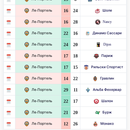
16
24
Ле-Портель
Шоле
16
28
Ле-Портель
Nancy
22
16
Ле-Портель
Динамо Сассари
24
20
Ле-Портель
Dijon
17
18
Ле-Портель
Париж
17
15
Ле-Портель
Рильски Спортист
14
22
Ле-Портель
Гравлин
29
11
Ле-Портель
Альба Фехервар
22
17
Ле-Портель
Шалон
21
20
Ле-Портель
Бурж
12
26
Ле-Портель
Монако