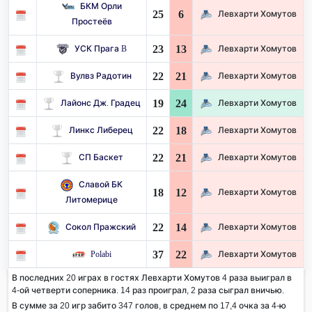
БКМ Орли
25
6
Левхарти Хомутов
Простеёв
23
13
УСК Прага B
Левхарти Хомутов
22
21
Вулвз Радотин
Левхарти Хомутов
19
24
Лайонс Дж. Градец
Левхарти Хомутов
22
18
Линкс Либерец
Левхарти Хомутов
22
21
СП Баскет
Левхарти Хомутов
Славой БК
18
12
Левхарти Хомутов
Литомерице
22
14
Сокол Пражский
Левхарти Хомутов
37
22
Polabi
Левхарти Хомутов
В последних 20 играх в гостях Левхарти Хомутов 4 раза выиграл в
4-ой четверти соперника. 14 раз проиграл, 2 раза сыграл вничью.
В сумме за 20 игр забито 347 голов, в среднем по 17,4 очка за 4-ю