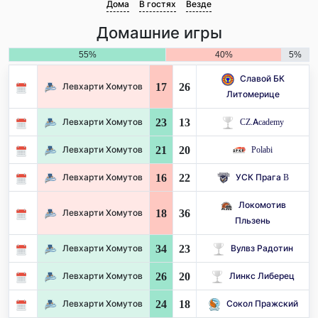
Дома
В гостях
Везде
Домашние игры
55%
40%
5%
Славой БК
17
26
Левхарти Хомутов
Литомерице
23
13
Левхарти Хомутов
CZ.Academy
21
20
Левхарти Хомутов
Polabi
16
22
Левхарти Хомутов
УСК Прага B
Локомотив
18
36
Левхарти Хомутов
Пльзень
34
23
Левхарти Хомутов
Вулвз Радотин
26
20
Левхарти Хомутов
Линкс Либерец
24
18
Левхарти Хомутов
Сокол Пражский