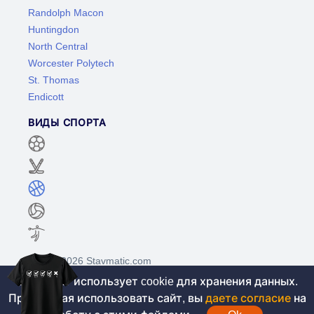
Randolph Macon
Huntingdon
North Central
Worcester Polytech
St. Thomas
Endicott
ВИДЫ СПОРТА
©2017-2026 Stavmatic.com
Этот сайт использует cookie для хранения данных.
Продолжая использовать сайт, вы
даете согласие
на
Для лиц старше 18 лет. На сайте не