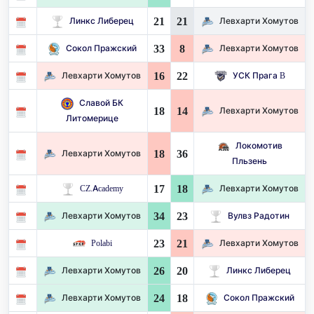
21
21
Линкс Либерец
Левхарти Хомутов
33
8
Сокол Пражский
Левхарти Хомутов
16
22
Левхарти Хомутов
УСК Прага B
Славой БК
18
14
Левхарти Хомутов
Литомерице
Локомотив
18
36
Левхарти Хомутов
Пльзень
17
18
CZ.Academy
Левхарти Хомутов
34
23
Левхарти Хомутов
Вулвз Радотин
23
21
Polabi
Левхарти Хомутов
26
20
Левхарти Хомутов
Линкс Либерец
24
18
Левхарти Хомутов
Сокол Пражский