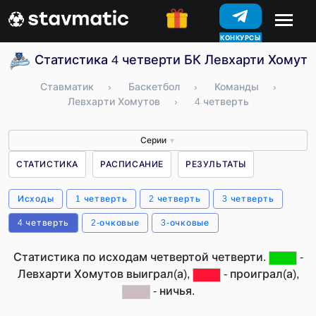
КОНКУРСЫ
Статистика 4 четверти БК Левхарти Хомуто
Ставматик
›
Баскетбол
›
Команды
›
Левхарти Хомутов
›
4 четверть
Серии
▼
СТАТИСТИКА
РАСПИСАНИЕ
РЕЗУЛЬТАТЫ
Исходы
1 четверть
2 четверть
3 четверть
4 четверть
2-очковые
3-очковые
Статистика по исходам четвертой четверти.
-
Левхарти Хомутов выиграл(а),
- проиграл(а),
- ничья.