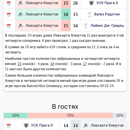
15
26
Левхарти Хомутов
УСК Прага B
18
15
Левхарти Хомутов
Вулвз Радотин
15
34
Левхарти Хомутов
Лайонс Дж. Градец
В последних 20 играх дома Левхарти Хомутов 11 раз выиграл в 4-ой
четверти соперника. 8 раз проиграл, 1 раз сыграл вничью.
В сумме за 20 игр забито 426 голов, в среднем по 21,3 очка за 4-ю
четверть.
Наиболее частое количество заброшенных в четвертой четверти
мячей:
15
очко(в) - 4 раза,
18
очко(в) - 3 раза,
17
очко(в) - 2 раза. И в
11 матчах было другое количество.
Самое большое количество заброшенных командой Левхарти
Хомутов в четвертой четверти мячей при игре дома составило 36 в
игре против Баскетбол Оломоуц, которая состоялась 09.02.24.
В гостях
20%
70%
10%
14
14
УСК Прага B
Левхарти Хомутов