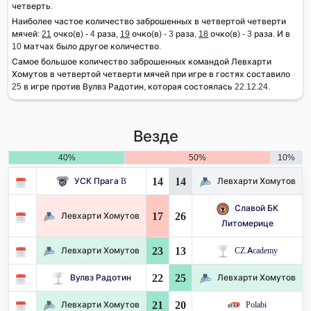
четверть.
Наиболее частое количество заброшенных в четвертой четверти
мячей:
21
очко(в) - 4 раза,
19
очко(в) - 3 раза,
18
очко(в) - 3 раза. И в
10 матчах было другое количество.
Самое большое количество заброшенных командой Левхарти
Хомутов в четвертой четверти мячей при игре в гостях составило
25 в игре против Вулвз Радотин, которая состоялась 22.12.24.
Везде
40%
50%
10%
14
14
УСК Прага B
Левхарти Хомутов
Славой БК
17
26
Левхарти Хомутов
Литомерице
23
13
Левхарти Хомутов
CZ.Academy
22
25
Вулвз Радотин
Левхарти Хомутов
21
20
Левхарти Хомутов
Polabi