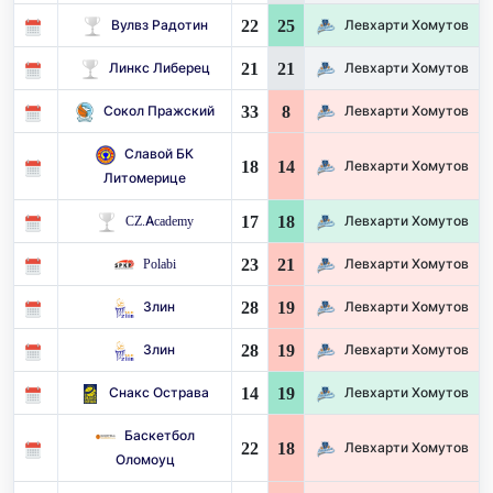
22
25
Вулвз Радотин
Левхарти Хомутов
21
21
Линкс Либерец
Левхарти Хомутов
33
8
Сокол Пражский
Левхарти Хомутов
Славой БК
18
14
Левхарти Хомутов
Литомерице
17
18
CZ.Academy
Левхарти Хомутов
23
21
Polabi
Левхарти Хомутов
28
19
Злин
Левхарти Хомутов
28
19
Злин
Левхарти Хомутов
14
19
Снакс Острава
Левхарти Хомутов
Баскетбол
22
18
Левхарти Хомутов
Оломоуц