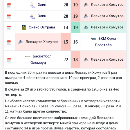
28
19
Злин
Левхарти Хомутов
28
19
Злин
Левхарти Хомутов
14
19
Снакс Острава
Левхарти Хомутов
БКМ Орли
15
16
Левхарти Хомутов
Простеёв
Баскетбол
22
18
Левхарти Хомутов
Оломоуц
В последних 20 играх на выезде и дома Левхарти Хомутов 8 раз
выиграл в 4-ой четверти соперника. 10 раз проиграл, 2 раза сыграл
вничью.
В сумме за 20 игр забито 390 голов, в среднем по 19,5 очка за 4-ю
четверть.
Наиболее частое количество заброшенных в четвертой четверти
мячей:
21
очко(в) - 3 раза,
19
очко(в) - 3 раза,
18
очко(в) - 3 раза. И в
11 матчах было другое количество.
Самое большое количество заброшенных командой Левхарти
Хомутов в четвертой четверти мячей при игре на выезде и дома
составило 34 в игре против Вулвз Радотин, которая состоялась