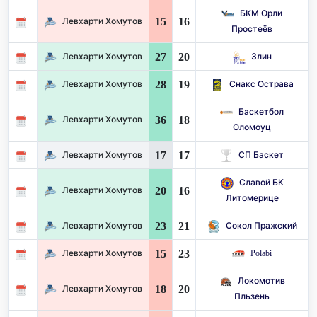
БКМ Орли
15
16
Левхарти Хомутов
Простеёв
27
20
Левхарти Хомутов
Злин
28
19
Левхарти Хомутов
Снакс Острава
Баскетбол
36
18
Левхарти Хомутов
Оломоуц
17
17
Левхарти Хомутов
СП Баскет
Славой БК
20
16
Левхарти Хомутов
Литомерице
23
21
Левхарти Хомутов
Сокол Пражский
15
23
Левхарти Хомутов
Polabi
Локомотив
18
20
Левхарти Хомутов
Пльзень