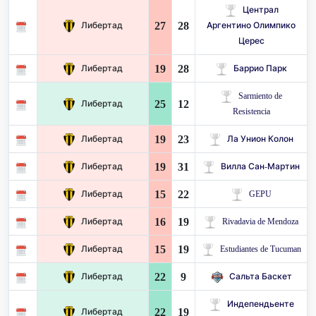
Централ
27
28
Либертад
Аргентино Олимпико
Церес
19
28
Либертад
Баррио Парк
Sarmiento de
25
12
Либертад
Resistencia
19
23
Либертад
Ла Унион Колон
19
31
Либертад
Вилла Сан-Мартин
15
22
Либертад
GEPU
16
19
Либертад
Rivadavia de Mendoza
15
19
Либертад
Estudiantes de Tucuman
22
9
Либертад
Сальта Баскет
Индепендьенте
22
19
Либертад