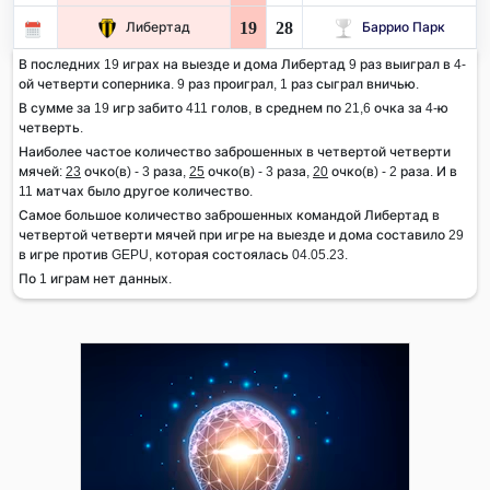
19
28
Либертад
Баррио Парк
В последних 19 играх на выезде и дома Либертад 9 раз выиграл в 4-
ой четверти соперника. 9 раз проиграл, 1 раз сыграл вничью.
В сумме за 19 игр забито 411 голов, в среднем по 21,6 очка за 4-ю
четверть.
Наиболее частое количество заброшенных в четвертой четверти
мячей:
23
очко(в) - 3 раза,
25
очко(в) - 3 раза,
20
очко(в) - 2 раза. И в
11 матчах было другое количество.
Самое большое количество заброшенных командой Либертад в
четвертой четверти мячей при игре на выезде и дома составило 29
в игре против GEPU, которая состоялась 04.05.23.
По 1 играм нет данных.