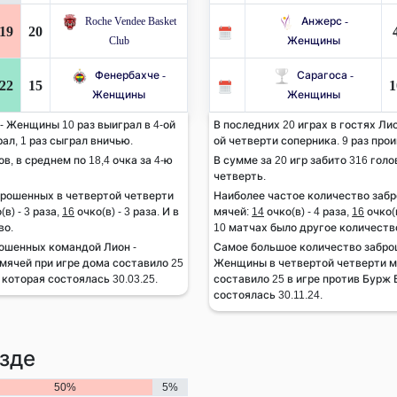
Roche Vendee Basket
Анжерс -
19
20
Club
Женщины
Фенербахче -
Сарагоса -
22
15
1
Женщины
Женщины
- Женщины 10 раз выиграл в 4-ой
В последних 20 играх в гостях Ли
рал, 1 раз сыграл вничью.
ой четверти соперника. 9 раз прои
ов, в среднем по 18,4 очка за 4-ю
В сумме за 20 игр забито 316 голов
четверть.
брошенных в четвертой четверти
Наиболее частое количество заб
(в) - 3 раза,
16
очко(в) - 3 раза. И в
мячей:
14
очко(в) - 4 раза,
16
очко(в
во.
10 матчах было другое количеств
ошенных командой Лион -
Самое большое количество забро
мячей при игре дома составило 25
Женщины в четвертой четверти мя
которая состоялась 30.03.25.
составило 25 в игре против Бурж
состоялась 30.11.24.
зде
50%
5%