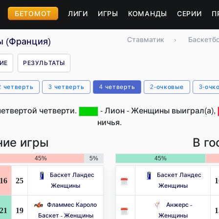
БЕТОМОТ
ЛИГИ
ИГРЫ
КОМАНДЫ
СЕРИИ
П
Ставматик
›
Баскетб
ы (Франция)
ИЕ
РЕЗУЛЬТАТЫ
2 четверть
3 четверть
4 четверть
2-очковые
3-очк
четвертой четверти.
- Лион - Женщины выиграл(а),
ничья.
ие игры
В го
45%
5%
45%
Баскет Ландес
Баскет Ландес
16
25
1
Женщины
Женщины
Фламмес Кароло
Анжерс -
21
19
1
Баскет - Женщины
Женщины