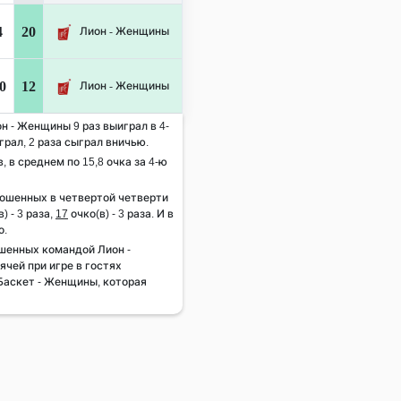
4
20
Лион - Женщины
0
12
Лион - Женщины
он - Женщины 9 раз выиграл в 4-
грал, 2 раза сыграл вничью.
, в среднем по 15,8 очка за 4-ю
рошенных в четвертой четверти
) - 3 раза,
17
очко(в) - 3 раза. И в
о.
шенных командой Лион -
чей при игре в гостях
 Баскет - Женщины, которая