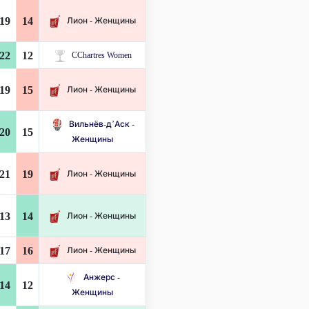
19
14
Лион - Женщины
22
12
CChartres Women
19
15
Лион - Женщины
Вильнёв-д’Аск -
20
15
Женщины
21
19
Лион - Женщины
13
14
Лион - Женщины
17
16
Лион - Женщины
Анжерс -
14
12
Женщины