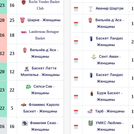
Roche Vendee Basket
23
16
1
Club
Авенир Шартре
20
25
Шарне - Женщины
Вильнёв-д’Аск -
1
Женщины
Landerneau Bretagne
16
18
Basket
Баскет Ландес
2
Женщины
Вильнёв-д’Аск -
12
23
Женщины
Сент-Аман -
1
Женщины
Баскет Латте
20
12
Монпелье - Женщины
Баскет Ландес
1
Женщины
Сепси Сик -
23
22
Женщины
Бурж Баскет -
1
Женщины
Фламмес Кароло
22
5
1
Баскет - Женщины
Тарб - Женщины
Фамилия Скио -
УМКС Люблин -
16
16
1
Женщины
Женщины