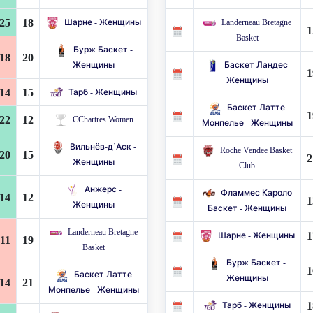
25
18
Шарне - Женщины
Landerneau Bretagne
1
Basket
Бурж Баскет -
18
20
Женщины
Баскет Ландес
1
Женщины
14
15
Тарб - Женщины
Баскет Латте
1
22
12
CChartres Women
Монпелье - Женщины
Вильнёв-д’Аск -
Roche Vendee Basket
20
15
2
Женщины
Club
Анжерс -
Фламмес Кароло
14
12
1
Женщины
Баскет - Женщины
Landerneau Bretagne
1
Шарне - Женщины
11
19
Basket
Бурж Баскет -
1
Баскет Латте
Женщины
14
21
Монпелье - Женщины
1
Тарб - Женщины