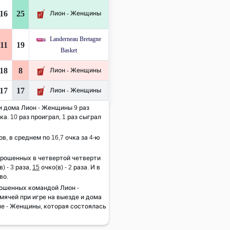
16
25
Лион - Женщины
Landerneau Bretagne
11
19
Basket
18
8
Лион - Женщины
17
17
Лион - Женщины
 и дома Лион - Женщины 9 раз
а. 10 раз проиграл, 1 раз сыграл
ов, в среднем по 16,7 очка за 4-ю
брошенных в четвертой четверти
) - 3 раза,
15
очко(в) - 2 раза. И в
во.
ошенных командой Лион -
ячей при игре на выезде и дома
не - Женщины, которая состоялась