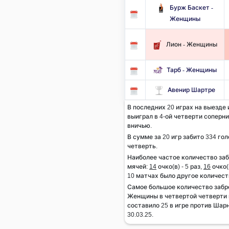
Бурж Баскет -
Женщины
Лион - Женщины
Тарб - Женщины
Авенир Шартре
В последних 20 играх на выезде
выиграл в 4-ой четверти соперник
вничью.
В сумме за 20 игр забито 334 гол
четверть.
Наиболее частое количество за
мячей:
14
очко(в) - 5 раз,
16
очко(в
10 матчах было другое количест
Самое большое количество забр
Женщины в четвертой четверти м
составило 25 в игре против Шар
30.03.25.