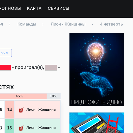
РОГНОЗЫ
КАРТА
СЕРВИСЫ
ол
›
Команды
›
Лион - Женщины
›
4 четверть
овые
- проиграл(а),
-
стях
45%
10%
6
14
Лион - Женщины
3
15
Лион - Женщины