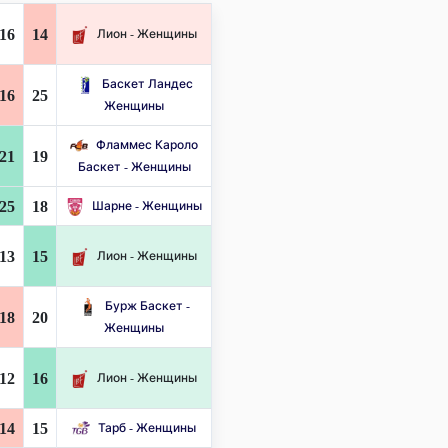
16
14
Лион - Женщины
Баскет Ландес
16
25
Женщины
Фламмес Кароло
21
19
Баскет - Женщины
25
18
Шарне - Женщины
13
15
Лион - Женщины
Бурж Баскет -
18
20
Женщины
12
16
Лион - Женщины
14
15
Тарб - Женщины