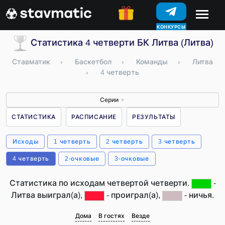
КОНКУРСЫ
Статистика 4 четверти БК Литва (Литва)
Ставматик
›
Баскетбол
›
Команды
›
Литва
›
4 четверть
Серии
▼
СТАТИСТИКА
РАСПИСАНИЕ
РЕЗУЛЬТАТЫ
Исходы
1 четверть
2 четверть
3 четверть
4 четверть
2-очковые
3-очковые
Статистика по исходам четвертой четверти.
-
Литва выиграл(а),
- проиграл(а),
- ничья.
Дома
В гостях
Везде