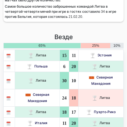
матчах было другое количество.
Самое большое количество заброшенных командой Литва в
четвертой четверти мячей при игре в гостях составило 34 в игре
против Бельгия, которая состоялась 21.02.20.
Везде
65%
25%
10%
15
11
Литва
Эстония
6
20
Польша
Литва
Северная
30
10
Литва
Македония
Северная
24
18
Литва
Македония
18
17
Литва
Пуэрто-Рико
11
20
Италия
Литва