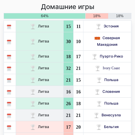
Домашние игры
64%
18%
18%
15
11
Литва
Эстония
Северная
30
10
Литва
Македония
18
17
Литва
Пуэрто-Рико
32
21
Литва
Ivory Coast
21
15
Литва
Польша
16
16
Литва
Словения
26
18
Литва
Польша
21
21
Литва
Венесуэла
17
20
Литва
Бельгия