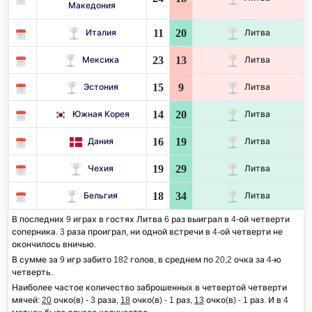
Македония
11
20
Италия
Литва
23
13
Мексика
Литва
15
9
Эстония
Литва
14
20
Южная Корея
Литва
16
19
Дания
Литва
19
29
Чехия
Литва
18
34
Бельгия
Литва
В последних 9 играх в гостях Литва 6 раз выиграл в 4-ой четверти
соперника. 3 раза проиграл, ни одной встречи в 4-ой четверти не
окончилось вничью.
В сумме за 9 игр забито 182 голов, в среднем по 20,2 очка за 4-ю
четверть.
Наиболее частое количество заброшенных в четвертой четверти
мячей:
20
очко(в) - 3 раза,
18
очко(в) - 1 раз,
13
очко(в) - 1 раз. И в 4