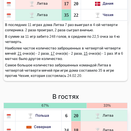
17
20
Литва
Дания
35
22
Литва
Чехия
В последних 11 играх дома Литва 7 раз выиграл в 4-ой четверти
соперника. 2 раза проиграл, 2 раза сыграл вничью.
В сумме за 11 игр забито 248 голов, в среднем по 22,5 очка за 4-ю
четверть.
Наиболее частое количество заброшенных в четвертой четверти
мячей:
21
очко(в) - 2 раза,
17
очко(в) - 2 раза,
15
очко(в) - 1 раз. И в 6
матчах было другое количество.
Самое большое количество заброшенных командой Литва в
четвертой четверти мячей при игре дома составило 35 в игре
против Чехия, которая состоялась 24.02.20.
В гостях
67%
33%
6
20
Польша
Литва
Северная
24
18
Литва