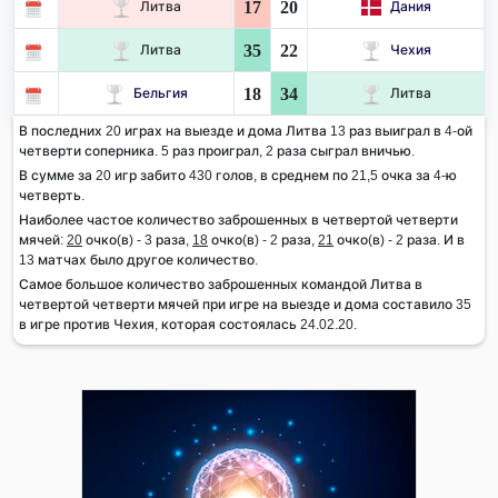
17
20
Литва
Дания
35
22
Литва
Чехия
18
34
Бельгия
Литва
В последних 20 играх на выезде и дома Литва 13 раз выиграл в 4-ой
четверти соперника. 5 раз проиграл, 2 раза сыграл вничью.
В сумме за 20 игр забито 430 голов, в среднем по 21,5 очка за 4-ю
четверть.
Наиболее частое количество заброшенных в четвертой четверти
мячей:
20
очко(в) - 3 раза,
18
очко(в) - 2 раза,
21
очко(в) - 2 раза. И в
13 матчах было другое количество.
Самое большое количество заброшенных командой Литва в
четвертой четверти мячей при игре на выезде и дома составило 35
в игре против Чехия, которая состоялась 24.02.20.