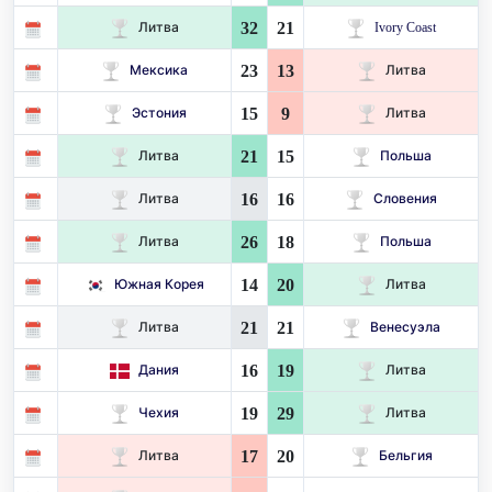
32
21
Литва
Ivory Coast
23
13
Мексика
Литва
15
9
Эстония
Литва
21
15
Литва
Польша
16
16
Литва
Словения
26
18
Литва
Польша
14
20
Южная Корея
Литва
21
21
Литва
Венесуэла
16
19
Дания
Литва
19
29
Чехия
Литва
17
20
Литва
Бельгия