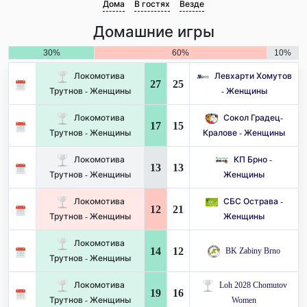
Дома
В гостях
Везде
Домашние игры
30%
60%
10%
Локомотива
Левхарти Хомутов
27
25
Трутнов - Женщины
- Женщины
Локомотива
Сокол Градец-
17
15
Трутнов - Женщины
Кралове - Женщины
Локомотива
КП Брно -
13
13
Трутнов - Женщины
Женщины
Локомотива
СБС Острава -
12
21
Трутнов - Женщины
Женщины
Локомотива
14
12
BK Zabiny Brno
Трутнов - Женщины
Локомотива
Loh 2028 Chomutov
19
16
Трутнов - Женщины
Women