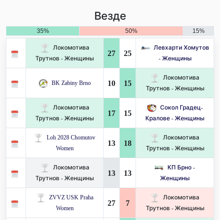
Везде
35%
50%
15%
Локомотива
Левхарти Хомутов
27
25
Трутнов - Женщины
- Женщины
Локомотива
10
15
BK Zabiny Brno
Трутнов - Женщины
Локомотива
Сокол Градец-
17
15
Трутнов - Женщины
Кралове - Женщины
Loh 2028 Chomutov
Локомотива
13
18
Women
Трутнов - Женщины
Локомотива
КП Брно -
13
13
Трутнов - Женщины
Женщины
ZVVZ USK Praha
Локомотива
27
7
Women
Трутнов - Женщины