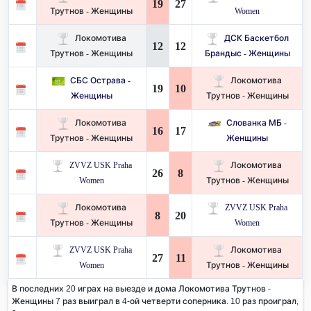
19
27
Трутнов - Женщины
Women
Локомотива
ДСК Баскетбол
12
12
Трутнов - Женщины
Брандыс - Женщины
СБС Острава -
Локомотива
19
10
Женщины
Трутнов - Женщины
Локомотива
Слованка МБ -
16
17
Трутнов - Женщины
Женщины
ZVVZ USK Praha
Локомотива
26
8
Women
Трутнов - Женщины
Локомотива
ZVVZ USK Praha
8
20
Трутнов - Женщины
Women
ZVVZ USK Praha
Локомотива
27
11
Women
Трутнов - Женщины
В последних 20 играх на выезде и дома Локомотива Трутнов -
Женщины 7 раз выиграл в 4-ой четверти соперника. 10 раз проиграл,