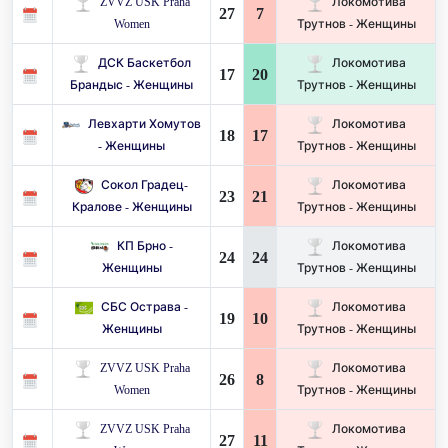
ZVVZ USK Praha
Локомотива
27
7
Women
Трутнов - Женщины
ДСК Баскетбол
Локомотива
17
20
Брандыс - Женщины
Трутнов - Женщины
Левхарти Хомутов
Локомотива
18
17
- Женщины
Трутнов - Женщины
Сокол Градец-
Локомотива
23
21
Кралове - Женщины
Трутнов - Женщины
КП Брно -
Локомотива
24
24
Женщины
Трутнов - Женщины
СБС Острава -
Локомотива
19
10
Женщины
Трутнов - Женщины
ZVVZ USK Praha
Локомотива
26
8
Women
Трутнов - Женщины
ZVVZ USK Praha
Локомотива
27
11