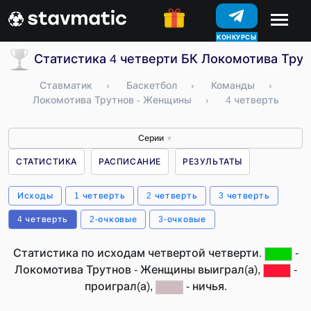
КОНКУРСЫ
Статистика 4 четверти БК Локомотива Тру
Ставматик
›
Баскетбол
›
Команды
›
Локомотива Трутнов - Женщины
›
4 четверть
Серии
▼
СТАТИСТИКА
РАСПИСАНИЕ
РЕЗУЛЬТАТЫ
Исходы
1 четверть
2 четверть
3 четверть
4 четверть
2-очковые
3-очковые
Статистика по исходам четвертой четверти.
-
Локомотива Трутнов - Женщины выиграл(а),
-
проиграл(а),
- ничья.