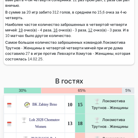
вничью.
В сумме за 20 игр забито 312 голов, в среднем по 15,6 очка за 4-ю
четверть.
Наиболее частое количество заброшенных в четвертой четверти
мячей:
19
очко(в) - 4 раза,
16
очко(в) - 3 раза,
12
очко(в) - 3 раза. И в
10 матчах было другое количество.
Самое большое количество заброшенных командой Локомотива
Трутнов - Женщины в четвертой четверти мячей при игре дома
составило 27 в игре против Левхарти Хомутов - Женщины, которая
состоялась 14.02.25.
В гостях
30%
65%
5%
Локомотива
10
15
BK Zabiny Brno
Трутнов - Женщины
Loh 2028 Chomutov
Локомотива
13
18
Women
Трутнов - Женщины