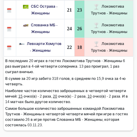
СБС Острава -
Локомотива
21
23
Женщины
Трутнов - Женщины
Слованка МБ -
Локомотива
24
26
Женщины
Трутнов - Женщины
Левхарти Хомутов
Локомотива
22
18
- Женщины
Трутнов - Женщины
В последних 20 играх в гостях Локомотива Трутнов - Женщины 6
раз выиграл в 4-ой четверти соперника. 13 раз проиграл, 1 раз
сыграл вничью.
В сумме за 20 игр забито 318 голов, в среднем по 15,9 очка за 4-ю
четверть.
Наиболее частое количество заброшенных в четвертой четверти
мячей:
15
очко(в) - 2 раза,
20
очко(в) - 2 раза,
10
очко(в) - 2 раза. И в
14 матчах было другое количество.
Самое большое количество заброшенных командой Локомотива
Трутнов - Женщины в четвертой четверти мячей при игре в гостях
составило 26 в игре против Слованка МБ - Женщины, которая
состоялась 03.11.23.