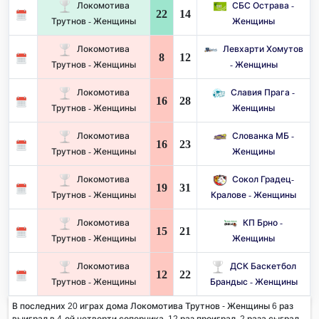
Локомотива
СБС Острава -
22
14
Трутнов - Женщины
Женщины
Локомотива
Левхарти Хомутов
8
12
Трутнов - Женщины
- Женщины
Локомотива
Славия Прага -
16
28
Трутнов - Женщины
Женщины
Локомотива
Слованка МБ -
16
23
Трутнов - Женщины
Женщины
Локомотива
Сокол Градец-
19
31
Трутнов - Женщины
Кралове - Женщины
Локомотива
КП Брно -
15
21
Трутнов - Женщины
Женщины
Локомотива
ДСК Баскетбол
12
22
Трутнов - Женщины
Брандыс - Женщины
В последних 20 играх дома Локомотива Трутнов - Женщины 6 раз
выиграл в 4-ой четверти соперника. 12 раз проиграл, 2 раза сыграл