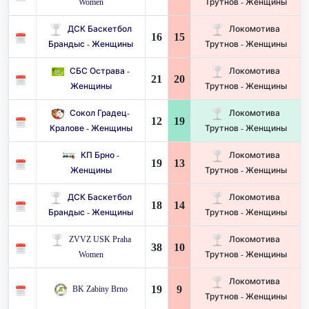
Women
Трутнов - Женщины
ДСК Баскетбол
Локомотива
16
15
Брандыс - Женщины
Трутнов - Женщины
СБС Острава -
Локомотива
21
20
Женщины
Трутнов - Женщины
Сокол Градец-
Локомотива
12
19
Кралове - Женщины
Трутнов - Женщины
КП Брно -
Локомотива
19
13
Женщины
Трутнов - Женщины
ДСК Баскетбол
Локомотива
18
14
Брандыс - Женщины
Трутнов - Женщины
ZVVZ USK Praha
Локомотива
38
10
Women
Трутнов - Женщины
Локомотива
19
9
BK Zabiny Brno
Трутнов - Женщины