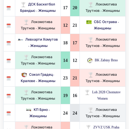
ДСК Баскетбол
Локомотива
17
20
Брандыс - Женщины
Трутнов - Женщины
Локомотива
СБС Острава -
12
21
Трутнов - Женщины
Женщины
Левхарти Хомутов
Локомотива
18
17
- Женщины
Трутнов - Женщины
Локомотива
14
12
BK Zabiny Brno
Трутнов - Женщины
Сокол Градец-
Локомотива
23
21
Кралове - Женщины
Трутнов - Женщины
Локомотива
Loh 2028 Chomutov
19
16
Трутнов - Женщины
Women
КП Брно -
Локомотива
24
24
Женщины
Трутнов - Женщины
Локомотива
ZVVZ USK Praha