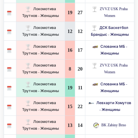
Локомотива
ZVVZ USK Praha
19
27
Трутнов - Женщины
Women
Локомотива
ДСК Баскетбол
12
12
Трутнов - Женщины
Брандыс - Женщины
Локомотива
Слованка МБ -
16
17
Трутнов - Женщины
Женщины
Локомотива
ZVVZ USK Praha
8
20
Трутнов - Женщины
Women
Локомотива
Слованка МБ -
19
11
Трутнов - Женщины
Женщины
Локомотива
Левхарти Хомутов
15
22
Трутнов - Женщины
- Женщины
Локомотива
13
14
BK Zabiny Brno
Трутнов - Женщины