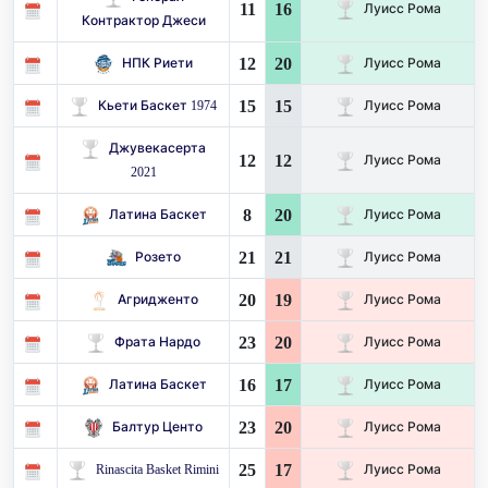
11
16
Луисс Рома
Контрактор Джеси
12
20
НПК Риети
Луисс Рома
15
15
Кьети Баскет 1974
Луисс Рома
Джувекасерта
12
12
Луисс Рома
2021
8
20
Латина Баскет
Луисс Рома
21
21
Розето
Луисс Рома
20
19
Агридженто
Луисс Рома
23
20
Фрата Нардо
Луисс Рома
16
17
Латина Баскет
Луисс Рома
23
20
Балтур Центо
Луисс Рома
25
17
Rinascita Basket Rimini
Луисс Рома