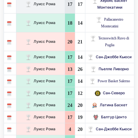
Херонс Баскет
17
17
Луисс Рома
Монтекатини
Pallacanestro
18
14
Луисс Рома
Montecatini
Tecnoswitch Ruvo di
20
21
Луисс Рома
Puglia
17
14
Луисс Рома
Сан-Джоббе Кьюси
13
26
Луисс Рома
Пьелле Ливорно
17
14
Луисс Рома
Power Basket Salerno
17
12
Луисс Рома
Сан-Северо
24
20
Луисс Рома
Латина Баскет
17
19
Луисс Рома
Балтур Центо
4
20
Луисс Рома
Сан-Джоббе Кьюси