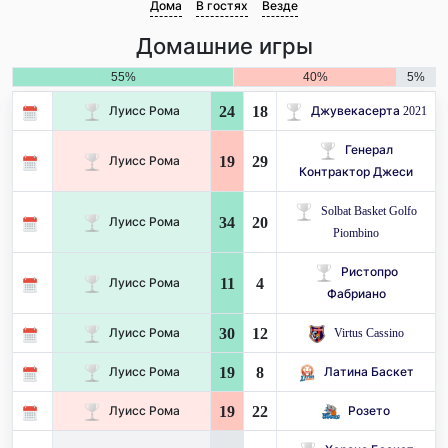
Дома
В гостях
Везде
Домашние игры
55%
40%
5%
24
18
Луисс Рома
Джувекасерта 2021
Генерал
19
29
Луисс Рома
Контрактор Джеси
Solbat Basket Golfo
34
20
Луисс Рома
Piombino
Ристопро
11
4
Луисс Рома
Фабриано
30
12
Луисс Рома
Virtus Cassino
19
8
Луисс Рома
Латина Баскет
19
22
Луисс Рома
Розето