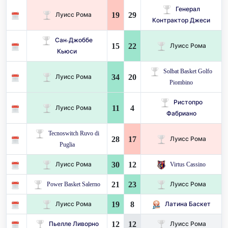
Генерал
19
29
Луисс Рома
Контрактор Джеси
Сан-Джоббе
15
22
Луисс Рома
Кьюси
Solbat Basket Golfo
34
20
Луисс Рома
Piombino
Ристопро
11
4
Луисс Рома
Фабриано
Tecnoswitch Ruvo di
28
17
Луисс Рома
Puglia
30
12
Луисс Рома
Virtus Cassino
21
23
Power Basket Salerno
Луисс Рома
19
8
Луисс Рома
Латина Баскет
12
12
Пьелле Ливорно
Луисс Рома