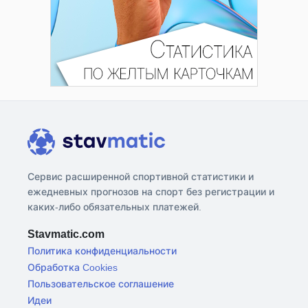
Сервис расширенной спортивной статистики и
ежедневных прогнозов на спорт без регистрации и
каких-либо обязательных платежей.
Stavmatic.com
Политика конфиденциальности
Обработка Cookies
Пользовательское соглашение
Идеи