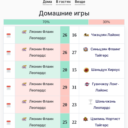
Дома
В гостях
Везде
Домашние игры
70%
30%
Ляонин Флаин
26
16
Чжэцзян Лайонс
Леопардс
Ляонин Флаин
Синьцзян Флаинг
26
27
Леопардс
Тайгерс
Ляонин Флаин
20
15
Шаньдун Хироус
Леопардс
Ляонин Флаин
Гуанчжоу Лонг-
29
31
Леопардс
Лайонс
Ляонин Флаин
Шэньчжэнь
20
23
Леопардс
Леопардс
Ляонин Флаин
Цзилинь Нортист
25
22
Леопардс
Тайгерс