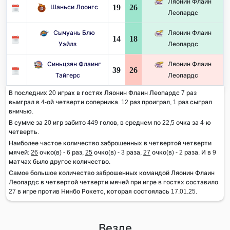
Ляонин Флаин
19
26
Шаньси Лоонгс
Леопардс
Сычуань Блю
Ляонин Флаин
14
18
Уэйлз
Леопардс
Синьцзян Флаинг
Ляонин Флаин
39
26
Тайгерс
Леопардс
В последних 20 играх в гостях Ляонин Флаин Леопардс 7 раз
выиграл в 4-ой четверти соперника. 12 раз проиграл, 1 раз сыграл
вничью.
В сумме за 20 игр забито 449 голов, в среднем по 22,5 очка за 4-ю
четверть.
Наиболее частое количество заброшенных в четвертой четверти
мячей:
26
очко(в) - 6 раз,
25
очко(в) - 3 раза,
27
очко(в) - 2 раза. И в 9
матчах было другое количество.
Самое большое количество заброшенных командой Ляонин Флаин
Леопардс в четвертой четверти мячей при игре в гостях составило
27 в игре против Нинбо Рокетс, которая состоялась 17.01.25.
Везде