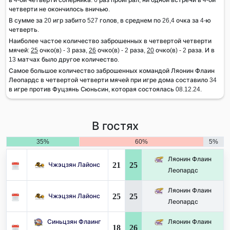
четверти не окончилось вничью.
В сумме за 20 игр забито 527 голов, в среднем по 26,4 очка за 4-ю
четверть.
Наиболее частое количество заброшенных в четвертой четверти
мячей:
25
очко(в) - 3 раза,
26
очко(в) - 2 раза,
20
очко(в) - 2 раза. И в
13 матчах было другое количество.
Самое большое количество заброшенных командой Ляонин Флаин
Леопардс в четвертой четверти мячей при игре дома составило 34
в игре против Фуцзянь Сюньсин, которая состоялась 08.12.24.
В гостях
35%
60%
5%
Ляонин Флаин
21
25
Чжэцзян Лайонс
Леопардс
Ляонин Флаин
25
25
Чжэцзян Лайонс
Леопардс
Синьцзян Флаинг
Ляонин Флаин
18
26