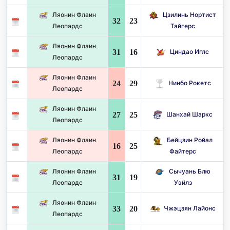
Ляонин Флаин
Цзилинь Нортист
32
23
Леопардс
Тайгерс
Ляонин Флаин
31
16
Циндао Иглс
Леопардс
Ляонин Флаин
24
29
Нинбо Рокетс
Леопардс
Ляонин Флаин
27
25
Шанхай Шаркс
Леопардс
Ляонин Флаин
Бейцзин Ройал
16
25
Леопардс
Файтерс
Ляонин Флаин
Сычуань Блю
31
19
Леопардс
Уэйлз
Ляонин Флаин
33
20
Чжэцзян Лайонс
Леопардс