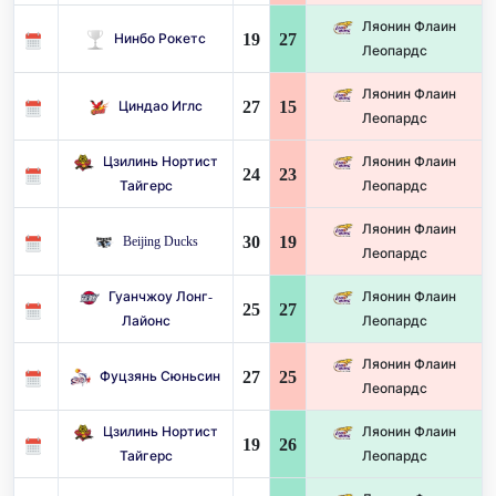
Ляонин Флаин
19
27
Нинбо Рокетс
Леопардс
Ляонин Флаин
27
15
Циндао Иглс
Леопардс
Цзилинь Нортист
Ляонин Флаин
24
23
Тайгерс
Леопардс
Ляонин Флаин
30
19
Beijing Ducks
Леопардс
Гуанчжоу Лонг-
Ляонин Флаин
25
27
Лайонс
Леопардс
Ляонин Флаин
27
25
Фуцзянь Сюньсин
Леопардс
Цзилинь Нортист
Ляонин Флаин
19
26
Тайгерс
Леопардс