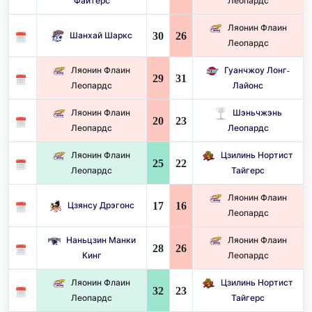
Файтерс
Леопардс
Ляонин Флаин
30
26
Шанхай Шаркс
Леопардс
Ляонин Флаин
Гуанчжоу Лонг-
29
31
Леопардс
Лайонс
Ляонин Флаин
Шэньчжэнь
20
23
Леопардс
Леопардс
Ляонин Флаин
Цзилинь Нортист
25
22
Леопардс
Тайгерс
Ляонин Флаин
17
16
Цзянсу Дрэгонс
Леопардс
Наньцзин Манки
Ляонин Флаин
28
26
Кинг
Леопардс
Ляонин Флаин
Цзилинь Нортист
32
23
Леопардс
Тайгерс