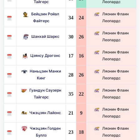
Тайгерс
Леопардс
Бейцзин Ройал
Ляонин Флаин
34
24
Файтерс
Леопардс
Ляонин Флаин
30
26
Шанхай Шаркс
Леопардс
Ляонин Флаин
17
16
Цзянсу Дрэгонс
Леопардс
Наньцзин Манки
Ляонин Флаин
28
26
Кинг
Леопардс
Гуандун Саузерн
Ляонин Флаин
35
22
Тайгерс
Леопардс
Ляонин Флаин
21
9
Чжэцзян Лайонс
Леопардс
Чжэцзян Голден
Ляонин Флаин
23
18
Буллз
Леопардс