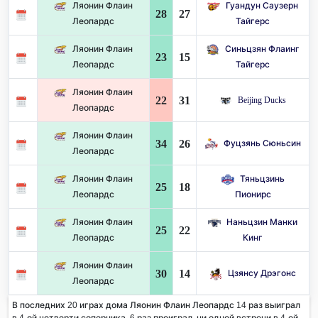
Ляонин Флаин
Гуандун Саузерн
28
27
Леопардс
Тайгерс
Ляонин Флаин
Синьцзян Флаинг
23
15
Леопардс
Тайгерс
Ляонин Флаин
22
31
Beijing Ducks
Леопардс
Ляонин Флаин
34
26
Фуцзянь Сюньсин
Леопардс
Ляонин Флаин
Тяньцзинь
25
18
Леопардс
Пионирс
Ляонин Флаин
Наньцзин Манки
25
22
Леопардс
Кинг
Ляонин Флаин
30
14
Цзянсу Дрэгонс
Леопардс
В последних 20 играх дома Ляонин Флаин Леопардс 14 раз выиграл
в 4-ой четверти соперника. 6 раз проиграл, ни одной встречи в 4-ой