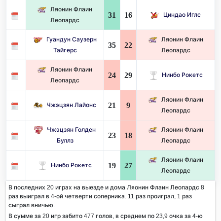
Ляонин Флаин
31
16
Циндао Иглс
Леопардс
Гуандун Саузерн
Ляонин Флаин
35
22
Тайгерс
Леопардс
Ляонин Флаин
24
29
Нинбо Рокетс
Леопардс
Ляонин Флаин
21
9
Чжэцзян Лайонс
Леопардс
Чжэцзян Голден
Ляонин Флаин
23
18
Буллз
Леопардс
Ляонин Флаин
19
27
Нинбо Рокетс
Леопардс
В последних 20 играх на выезде и дома Ляонин Флаин Леопардс 8
раз выиграл в 4-ой четверти соперника. 11 раз проиграл, 1 раз
сыграл вничью.
В сумме за 20 игр забито 477 голов, в среднем по 23,9 очка за 4-ю