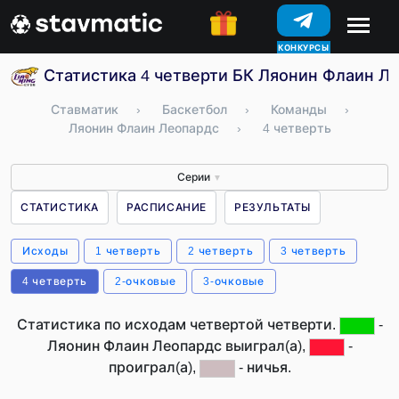
КОНКУРСЫ
Статистика 4 четверти БК Ляонин Флаин Ле
Ставматик
›
Баскетбол
›
Команды
›
Ляонин Флаин Леопардс
›
4 четверть
Серии
▼
СТАТИСТИКА
РАСПИСАНИЕ
РЕЗУЛЬТАТЫ
Исходы
1 четверть
2 четверть
3 четверть
4 четверть
2-очковые
3-очковые
Статистика по исходам четвертой четверти.
-
Ляонин Флаин Леопардс выиграл(а),
-
проиграл(а),
- ничья.