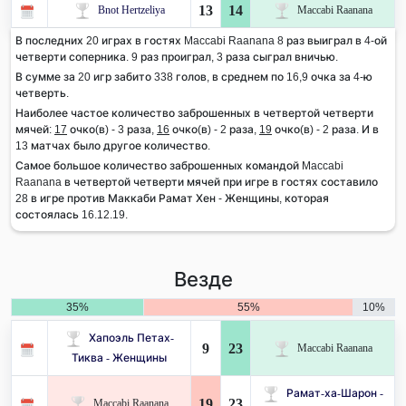
13
14
Bnot Hertzeliya
Maccabi Raanana
В последних 20 играх в гостях Maccabi Raanana 8 раз выиграл в 4-ой
четверти соперника. 9 раз проиграл, 3 раза сыграл вничью.
В сумме за 20 игр забито 338 голов, в среднем по 16,9 очка за 4-ю
четверть.
Наиболее частое количество заброшенных в четвертой четверти
мячей:
17
очко(в) - 3 раза,
16
очко(в) - 2 раза,
19
очко(в) - 2 раза. И в
13 матчах было другое количество.
Самое большое количество заброшенных командой Maccabi
Raanana в четвертой четверти мячей при игре в гостях составило
28 в игре против Маккаби Рамат Хен - Женщины, которая
состоялась 16.12.19.
Везде
35%
55%
10%
Хапоэль Петах-
9
23
Maccabi Raanana
Тиква - Женщины
Рамат-ха-Шарон -
19
23
Maccabi Raanana