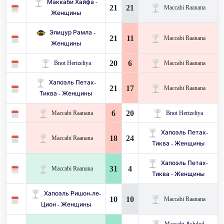
Маккаби Хайфа -
21
21
Maccabi Raanana
Женщины
Элицур Рамла -
21
11
Maccabi Raanana
Женщины
20
6
Bnot Hertzeliya
Maccabi Raanana
Хапоэль Петах-
21
17
Maccabi Raanana
Тиква - Женщины
6
20
Maccabi Raanana
Bnot Hertzeliya
Хапоэль Петах-
18
24
Maccabi Raanana
Тиква - Женщины
Хапоэль Петах-
31
4
Maccabi Raanana
Тиква - Женщины
Хапоэль Ришон-ле-
10
10
Maccabi Raanana
Цион - Женщины
Maccabi Ashdod