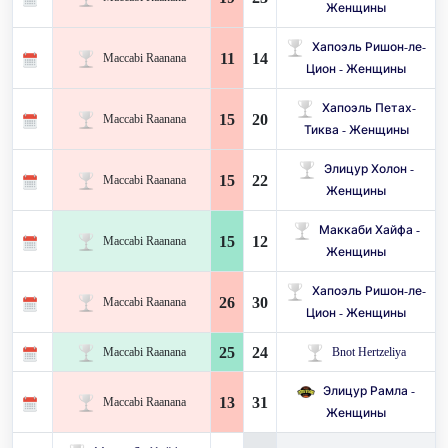
Женщины
Хапоэль Ришон-ле-
11
14
Maccabi Raanana
Цион - Женщины
Хапоэль Петах-
15
20
Maccabi Raanana
Тиква - Женщины
Элицур Холон -
15
22
Maccabi Raanana
Женщины
Маккаби Хайфа -
15
12
Maccabi Raanana
Женщины
Хапоэль Ришон-ле-
26
30
Maccabi Raanana
Цион - Женщины
25
24
Maccabi Raanana
Bnot Hertzeliya
Элицур Рамла -
13
31
Maccabi Raanana
Женщины