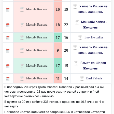
Хапоэль Ришон-ле-
16
19
Maccabi Raanana
Цион - Женщины
Маккаби Хайфа -
18
22
Maccabi Raanana
Женщины
17
16
Maccabi Raanana
Bnot Hertzeliya
Хапоэль Ришон-ле-
9
20
Maccabi Raanana
Цион - Женщины
Рамат-ха-Шарон -
17
15
Maccabi Raanana
Женщины
11
14
Maccabi Raanana
Bnei Yehuda
В последних 20 играх дома Maccabi Raanana 7 раз выиграл в 4-ой
четверти соперника. 13 раз проиграл, ни одной встречи в 4-ой
четверти не окончилось вничью.
В сумме за 20 игр забито 336 голов, в среднем по 16,8 очка за 4-ю
четверть.
Наиболее частое количество заброшенных в четвертой четверти