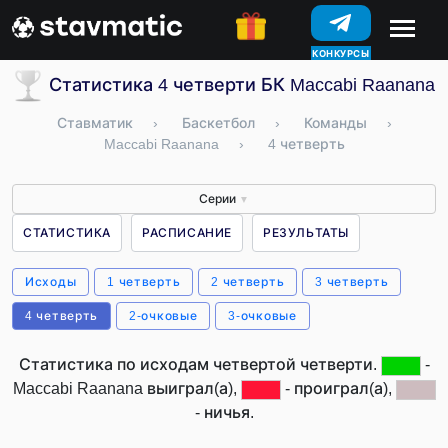
КОНКУРСЫ
Статистика 4 четверти БК Maccabi Raanana 
Ставматик
›
Баскетбол
›
Команды
›
Maccabi Raanana
›
4 четверть
Серии
▼
СТАТИСТИКА
РАСПИСАНИЕ
РЕЗУЛЬТАТЫ
Исходы
1 четверть
2 четверть
3 четверть
4 четверть
2-очковые
3-очковые
Статистика по исходам четвертой четверти.
-
Maccabi Raanana выиграл(а),
- проиграл(а),
- ничья.