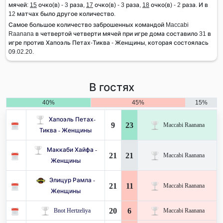
мячей:
15
очко(в) - 3 раза,
17
очко(в) - 3 раза,
18
очко(в) - 2 раза. И в
12 матчах было другое количество.
Самое большое количество заброшенных командой Maccabi
Raanana в четвертой четверти мячей при игре дома составило 31 в
игре против Хапоэль Петах-Тиква - Женщины, которая состоялась
09.02.20.
В гостях
40%
45%
15%
Хапоэль Петах-
9
23
Maccabi Raanana
Тиква - Женщины
Маккаби Хайфа -
21
21
Maccabi Raanana
Женщины
Элицур Рамла -
21
11
Maccabi Raanana
Женщины
20
6
Bnot Hertzeliya
Maccabi Raanana