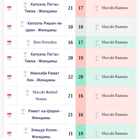
Хапоэль Петах-
21
17
Maccabi Raanana
Тиква - Женщины
Хапоэль Ришон-ле-
10
10
Maccabi Raanana
Цион - Женщины
16
17
Bnot Hertzeliya
Maccabi Raanana
Хапоэль Петах-
20
19
Maccabi Raanana
Тиква - Женщины
Маккаби Рамат
22
28
Maccabi Raanana
Хен - Женщины
Maccabi Ashdod
21
16
Maccabi Raanana
Women
Рамат-ха-Шарон -
21
16
Maccabi Raanana
Женщины
Элицур Холон -
11
19
Maccabi Raanana
Женщины