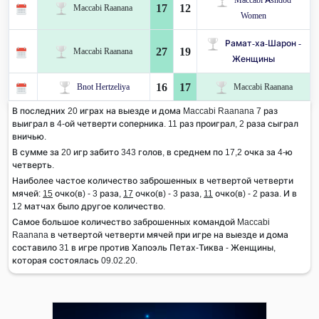
17
12
Maccabi Raanana
Women
Рамат-ха-Шарон -
27
19
Maccabi Raanana
Женщины
16
17
Bnot Hertzeliya
Maccabi Raanana
В последних 20 играх на выезде и дома Maccabi Raanana 7 раз
выиграл в 4-ой четверти соперника. 11 раз проиграл, 2 раза сыграл
вничью.
В сумме за 20 игр забито 343 голов, в среднем по 17,2 очка за 4-ю
четверть.
Наиболее частое количество заброшенных в четвертой четверти
мячей:
15
очко(в) - 3 раза,
17
очко(в) - 3 раза,
11
очко(в) - 2 раза. И в
12 матчах было другое количество.
Самое большое количество заброшенных командой Maccabi
Raanana в четвертой четверти мячей при игре на выезде и дома
составило 31 в игре против Хапоэль Петах-Тиква - Женщины,
которая состоялась 09.02.20.