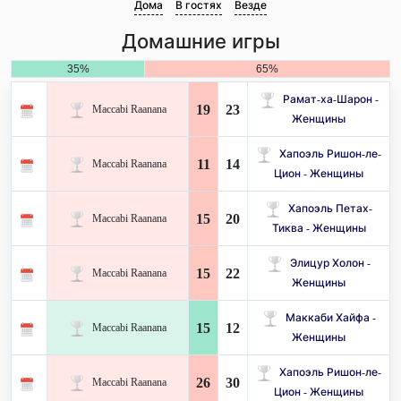
Дома
В гостях
Везде
Домашние игры
35%
65%
Рамат-ха-Шарон -
19
23
Maccabi Raanana
Женщины
Хапоэль Ришон-ле-
11
14
Maccabi Raanana
Цион - Женщины
Хапоэль Петах-
15
20
Maccabi Raanana
Тиква - Женщины
Элицур Холон -
15
22
Maccabi Raanana
Женщины
Маккаби Хайфа -
15
12
Maccabi Raanana
Женщины
Хапоэль Ришон-ле-
26
30
Maccabi Raanana
Цион - Женщины