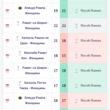
Элицур Рамла -
19
21
Maccabi Raanana
Женщины
Рамат-ха-Шарон -
22
22
Maccabi Raanana
Женщины
Хапоэль Ришон-ле-
21
10
Maccabi Raanana
Цион - Женщины
Маккаби Рамат
18
15
Maccabi Raanana
Хен - Женщины
Рамат-ха-Шарон -
17
18
Maccabi Raanana
Женщины
Хапоэль Петах-
17
18
Maccabi Raanana
Тиква - Женщины
Элицур Рамла -
18
17
Maccabi Raanana
Женщины