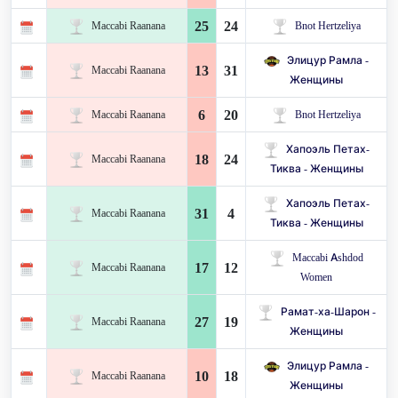
25
24
Maccabi Raanana
Bnot Hertzeliya
Элицур Рамла -
13
31
Maccabi Raanana
Женщины
6
20
Maccabi Raanana
Bnot Hertzeliya
Хапоэль Петах-
18
24
Maccabi Raanana
Тиква - Женщины
Хапоэль Петах-
31
4
Maccabi Raanana
Тиква - Женщины
Maccabi Ashdod
17
12
Maccabi Raanana
Women
Рамат-ха-Шарон -
27
19
Maccabi Raanana
Женщины
Элицур Рамла -
10
18
Maccabi Raanana
Женщины