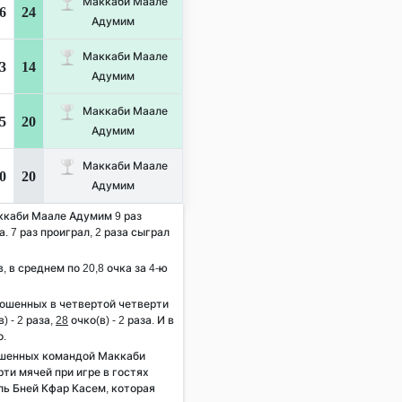
Маккаби Маале
6
24
Адумим
Маккаби Маале
3
14
Адумим
Маккаби Маале
5
20
Адумим
Маккаби Маале
0
20
Адумим
аккаби Маале Адумим 9 раз
. 7 раз проиграл, 2 раза сыграл
, в среднем по 20,8 очка за 4-ю
рошенных в четвертой четверти
) - 2 раза,
28
очко(в) - 2 раза. И в
о.
ошенных командой Маккаби
ти мячей при игре в гостях
ль Бней Кфар Касем, которая