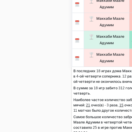
Маккаби Маале
Адумим
Маккаби Маале
Адумим
Маккаби Маале
Адумим
Маккаби Маале
Адумим
В последних 18 играх дома Макк
в 4-ой четверти соперника. 12 ра
ой четверти не окончилось внич
В сумме за 18 игр забито 312 гол
четверть.
Наиболее частое количество за
мячей:
21
очко(в) - 3 раза,
15
очко
11 матчах было другое количест
Самое большое количество заб
Маале Адумим в четвертой четв
составило 25 в игре против Мак