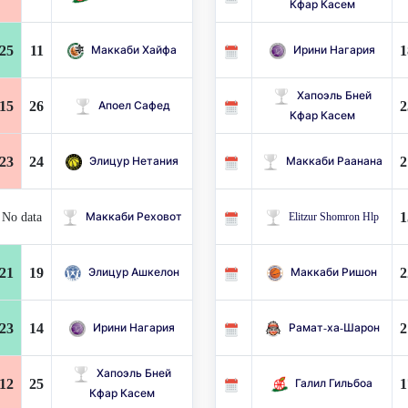
Кфар Касем
25
11
1
Маккаби Хайфа
Ирини Нагария
Хапоэль Бней
15
26
2
Апоел Сафед
Кфар Касем
23
24
2
Элицур Нетания
Маккаби Раанана
1
No data
Маккаби Реховот
Elitzur Shomron Hlp
21
19
2
Элицур Ашкелон
Маккаби Ришон
23
14
2
Ирини Нагария
Рамат-ха-Шарон
Хапоэль Бней
12
25
1
Галил Гильбоа
Кфар Касем