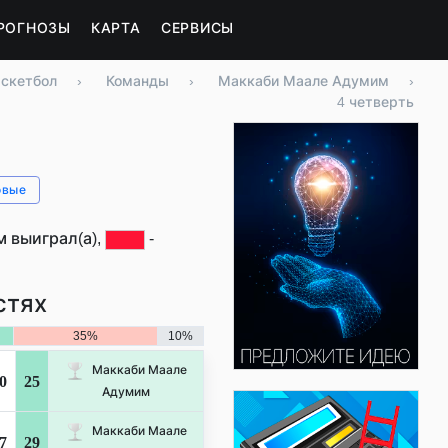
РОГНОЗЫ
КАРТА
СЕРВИСЫ
аскетбол
›
Команды
›
Маккаби Маале Адумим
›
4 четверть
овые
 выиграл(а),
-
стях
35%
10%
Маккаби Маале
0
25
Адумим
Маккаби Маале
7
29