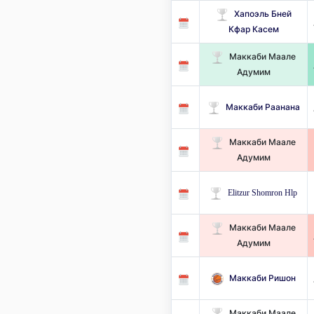
Хапоэль Бней
Кфар Касем
Маккаби Маале
Адумим
Маккаби Раанана
Маккаби Маале
Адумим
Elitzur Shomron Hlp
Маккаби Маале
Адумим
Маккаби Ришон
Маккаби Маале