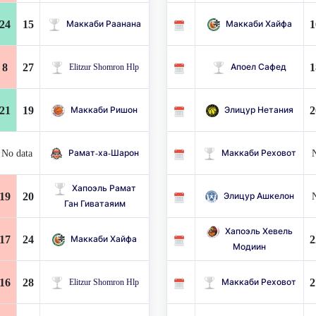
24
15
1
Маккаби Раанана
Маккаби Хайфа
8
27
1
Elitzur Shomron Hlp
Апоел Сафед
21
19
2
Маккаби Ришон
Элицур Нетания
No data
N
Рамат-ха-Шарон
Маккаби Реховот
Хапоэль Рамат
19
20
N
Элицур Ашкелон
Ган Гиватаяим
Хапоэль Хевель
17
24
2
Маккаби Хайфа
Модиин
16
28
2
Elitzur Shomron Hlp
Маккаби Реховот