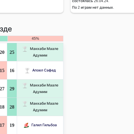
состоялась 26.04.24.
По 2 играм нет данных.
зде
45%
Маккаби Маале
20
25
Адумим
15
16
Апоел Сафед
Маккаби Маале
27
29
Адумим
Маккаби Маале
18
28
Адумим
17
19
Галил Гильбоа