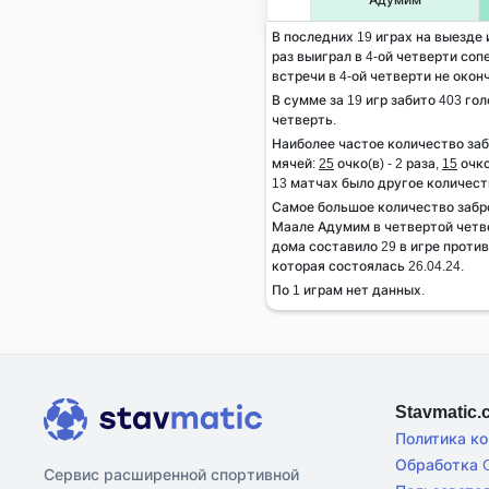
В последних 19 играх на выезде
раз выиграл в 4-ой четверти сопе
встречи в 4-ой четверти не окон
В сумме за 19 игр забито 403 гол
четверть.
Наиболее частое количество за
мячей:
25
очко(в) - 2 раза,
15
очко
13 матчах было другое количест
Самое большое количество заб
Маале Адумим в четвертой четве
дома составило 29 в игре проти
которая состоялась 26.04.24.
По 1 играм нет данных.
Stavmatic
Политика к
Обработка C
Сервис расширенной спортивной