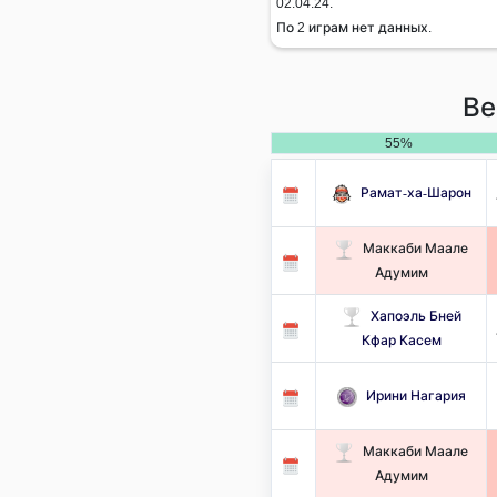
02.04.24.
По 2 играм нет данных.
Ве
55%
Рамат-ха-Шарон
Маккаби Маале
Адумим
Хапоэль Бней
Кфар Касем
Ирини Нагария
Маккаби Маале
Адумим