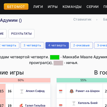
БЕТОМОТ
ЛИГИ
ИГРЫ
КОМАНДЫ
СЕРИИ
П
Ставматик
›
Б
 Адумим ()
ИЕ
РЕЗУЛЬТАТЫ
2 четверть
3 четверть
4 четверть
2-очковые
3-очк
одам четвертой четверти.
- Маккаби Маале Адумим
проиграл(а),
- ничья.
ие игры
В го
60%
55%
15
16
2
Апоел Сафед
Рамат-ха-Шарон
Хапоэль Бней
17
19
2
Галил Гильбоа