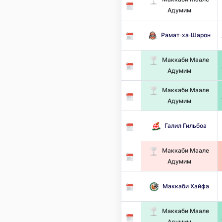
Адумим
Рамат-ха-Шарон
Маккаби Маале
Адумим
Маккаби Маале
Адумим
Галил Гильбоа
Маккаби Маале
Адумим
Маккаби Хайфа
Маккаби Маале
Адумим