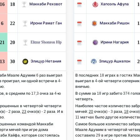
16
18
1
Маккаби Реховот
Хапоэль Афула
6
22
1
Ирони Рамат Ган
Маккаби Ришон
21
20
1
Elitzur Shomron Hlp
Ирини Нагария
13
30
2
Элицур Нетания
Элицур Ашкелон
аби Маале Адумим 6 раз выиграл
В последних 18 играх в гостях М
з проиграл, ни одной встречи в 4-
выиграл в 4-ой четверти соперника
ью.
вничью.
ов, в среднем по 17,3 очка за 4-ю
В сумме за 18 игр забито 374 голов
четверть.
брошенных в четвертой четверти
Наиболее частое количество заб
(в) - 2 раза,
23
очко(в) - 2 раза. И в
мячей:
20
очко(в) - 3 раза,
18
очко(в
во.
11 матчах было другое количеств
рошенных командой Маккаби
Самое большое количество забр
ерти мячей при игре дома
Маале Адумим в четвертой четвер
каби Хайфа, которая состоялась
составило 29 в игре против Хапоэ