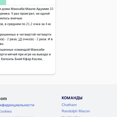
 и дома Маккаби Маале Адумим 10
рника. 9 раз проиграл, ни одной
чилось вничью.
ов, в среднем по 21,2 очка за 4-ю
брошенных в четвертой четверти
(в) - 2 раза,
18
очко(в) - 2 раза. И в
во.
рошенных командой Маккаби
рти мячей при игре на выезде и
в Хапоэль Бней Кфар Касем,
КОМАНДЫ
.com
Chatham
онфиденциальности
Randolph Macon
ookies