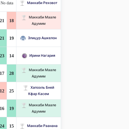
No data
Маккаби Реховот
Маккаби Маале
21
18
Адумим
21
19
Элицур Ашкелон
23
14
Ирини Нагария
Маккаби Маале
17
28
Адумим
Хапоэль Бней
12
25
Кфар Касем
Маккаби Маале
16
19
Адумим
24
15
Маккаби Раанана