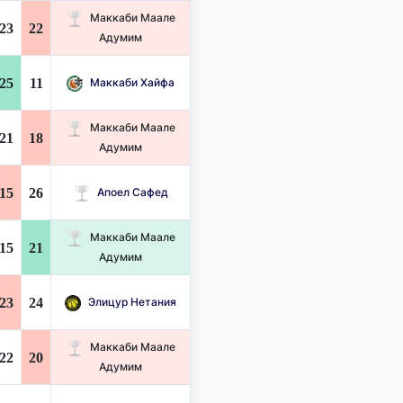
Маккаби Маале
23
22
Адумим
25
11
Маккаби Хайфа
Маккаби Маале
21
18
Адумим
15
26
Апоел Сафед
Маккаби Маале
15
21
Адумим
23
24
Элицур Нетания
Маккаби Маале
22
20
Адумим