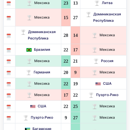
23
13
Мексика
Литва
Доминиканская
15
27
Мексика
Республика
Доминиканская
28
14
Мексика
Республика
22
17
Бразилия
Мексика
22
21
Мексика
Россия
20
9
Германия
Мексика
22
19
Мексика
США
17
22
Мексика
Пуэрто-Рико
22
25
США
Мексика
9
27
Пуэрто-Рико
Мексика
Багамские