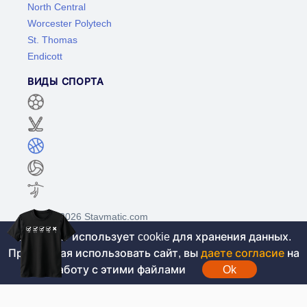
North Central
Worcester Polytech
St. Thomas
Endicott
ВИДЫ СПОРТА
©2017-2026 Stavmatic.com
Этот сайт использует cookie для хранения данных.
Продолжая использовать сайт, вы
даете согласие
на
Для лиц старше 18 лет. На сайте не
работу с этими файлами
Ok
проводятся игры на денежные средства, вся
информация носит ознакомительный характер.