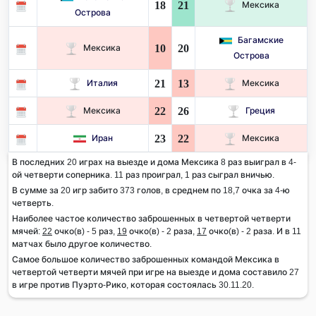
18
21
Мексика
Острова
Багамские
10
20
Мексика
Острова
21
13
Италия
Мексика
22
26
Мексика
Греция
23
22
Иран
Мексика
В последних 20 играх на выезде и дома Мексика 8 раз выиграл в 4-
ой четверти соперника. 11 раз проиграл, 1 раз сыграл вничью.
В сумме за 20 игр забито 373 голов, в среднем по 18,7 очка за 4-ю
четверть.
Наиболее частое количество заброшенных в четвертой четверти
мячей:
22
очко(в) - 5 раз,
19
очко(в) - 2 раза,
17
очко(в) - 2 раза. И в 11
матчах было другое количество.
Самое большое количество заброшенных командой Мексика в
четвертой четверти мячей при игре на выезде и дома составило 27
в игре против Пуэрто-Рико, которая состоялась 30.11.20.