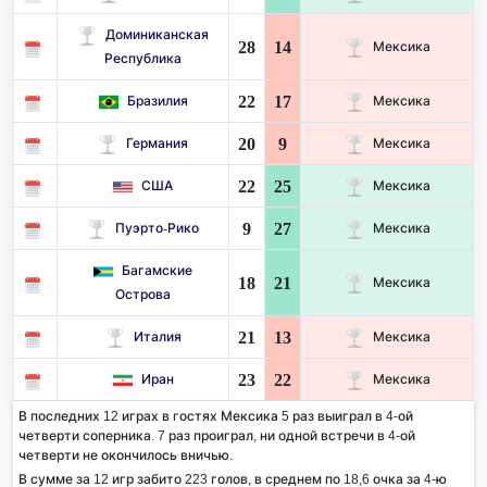
Доминиканская
28
14
Мексика
Республика
22
17
Бразилия
Мексика
20
9
Германия
Мексика
22
25
США
Мексика
9
27
Пуэрто-Рико
Мексика
Багамские
18
21
Мексика
Острова
21
13
Италия
Мексика
23
22
Иран
Мексика
В последних 12 играх в гостях Мексика 5 раз выиграл в 4-ой
четверти соперника. 7 раз проиграл, ни одной встречи в 4-ой
четверти не окончилось вничью.
В сумме за 12 игр забито 223 голов, в среднем по 18,6 очка за 4-ю