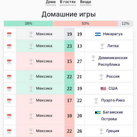
Дома
В гостях
Везде
Домашние игры
38%
50%
12%
19
19
Мексика
Никарагуа
23
13
Мексика
Литва
Доминиканская
15
27
Мексика
Республика
22
21
Мексика
Россия
22
19
Мексика
США
17
22
Мексика
Пуэрто-Рико
Багамские
10
20
Мексика
Острова
22
26
Мексика
Греция