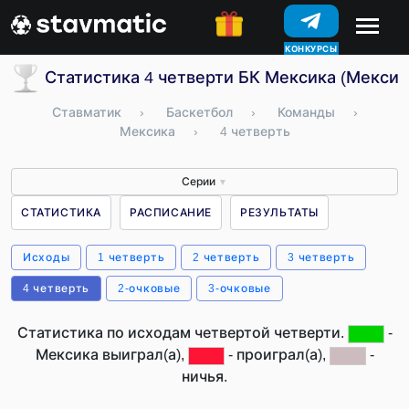
КОНКУРСЫ
Статистика 4 четверти БК Мексика (Мексик
Ставматик
›
Баскетбол
›
Команды
›
Мексика
›
4 четверть
Серии
▼
СТАТИСТИКА
РАСПИСАНИЕ
РЕЗУЛЬТАТЫ
Исходы
1 четверть
2 четверть
3 четверть
4 четверть
2-очковые
3-очковые
Статистика по исходам четвертой четверти.
-
Мексика выиграл(а),
- проиграл(а),
-
ничья.