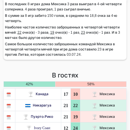
В последних 8 играх дома Мексика 3 раза выиграл в 4-ой четверти
соперника. 4 раза проиграл, 1 раз сыграл вничью.
В сумме за 8 игр забито 150 голов, в среднем по 18,8 очка за 4-ю
четверть.
Наиболее частое количество заброшенных в четвертой четверти
мячей:
22
очко(в) - 3 раза,
19
очко(в) - 1 раз,
23
очко(в) - 1 раз. И в 3
матчах было другое количество.
Самое большое количество заброшенных командой Мексика в
четвертой четверти мячей при игре дома составило 23 в игре
против Литва, которая состоялась 03.07.24.
В гостях
42%
58%
17
10
Канада
Мексика
21
22
Никарагуа
Мексика
21
19
Пуэрто-Рико
Мексика
12
24
Ivory Coast
Мексика