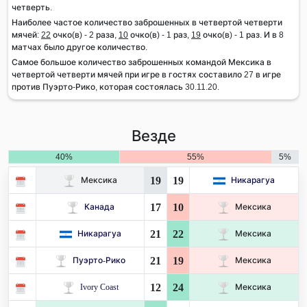
четверть.
Наиболее частое количество заброшенных в четвертой четверти
мячей:
22
очко(в) - 2 раза,
10
очко(в) - 1 раз,
19
очко(в) - 1 раз. И в 8
матчах было другое количество.
Самое большое количество заброшенных командой Мексика в
четвертой четверти мячей при игре в гостях составило 27 в игре
против Пуэрто-Рико, которая состоялась 30.11.20.
Везде
40%
55%
5%
19
19
Мексика
Никарагуа
17
10
Канада
Мексика
21
22
Никарагуа
Мексика
21
19
Пуэрто-Рико
Мексика
12
24
Ivory Coast
Мексика