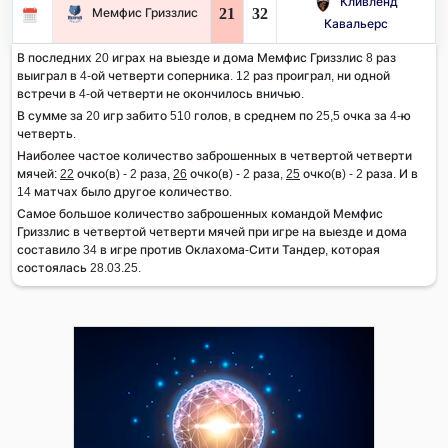
Кливленд
21
32
Мемфис Гриззлис
Кавальерс
В последних 20 играх на выезде и дома Мемфис Гриззлис 8 раз
выиграл в 4-ой четверти соперника. 12 раз проиграл, ни одной
встречи в 4-ой четверти не окончилось вничью.
В сумме за 20 игр забито 510 голов, в среднем по 25,5 очка за 4-ю
четверть.
Наиболее частое количество заброшенных в четвертой четверти
мячей:
22
очко(в) - 2 раза,
26
очко(в) - 2 раза,
25
очко(в) - 2 раза. И в
14 матчах было другое количество.
Самое большое количество заброшенных командой Мемфис
Гриззлис в четвертой четверти мячей при игре на выезде и дома
составило 34 в игре против Оклахома-Сити Тандер, которая
состоялась 28.03.25.