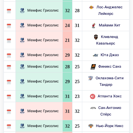
Лос-Анджелес
32
28
Мемфис Гриззлис
Лейкерс
24
31
Мемфис Гриззлис
Майами Хит
Кливленд
21
32
Мемфис Гриззлис
Кавальерс
29
32
Мемфис Гриззлис
Юта Джаз
28
25
Мемфис Гриззлис
Финикс Санз
Оклахома-Сити
29
25
Мемфис Гриззлис
Тандер
31
23
Мемфис Гриззлис
Атланта Хокс
Сан-Антонио
31
32
Мемфис Гриззлис
Спёрс
32
25
Мемфис Гриззлис
Нью-Йорк Никс