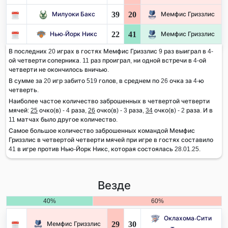
39
20
Милуоки Бакс
Мемфис Гриззлис
22
41
Нью-Йорк Никс
Мемфис Гриззлис
В последних 20 играх в гостях Мемфис Гриззлис 9 раз выиграл в 4-
ой четверти соперника. 11 раз проиграл, ни одной встречи в 4-ой
четверти не окончилось вничью.
В сумме за 20 игр забито 519 голов, в среднем по 26 очка за 4-ю
четверть.
Наиболее частое количество заброшенных в четвертой четверти
мячей:
25
очко(в) - 4 раза,
26
очко(в) - 3 раза,
34
очко(в) - 2 раза. И в
11 матчах было другое количество.
Самое большое количество заброшенных командой Мемфис
Гриззлис в четвертой четверти мячей при игре в гостях составило
41 в игре против Нью-Йорк Никс, которая состоялась 28.01.25.
Везде
40%
60%
Оклахома-Сити
29
30
Мемфис Гриззлис