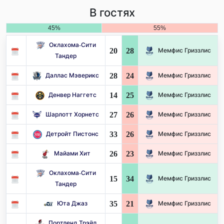
В гостях
45%
55%
Оклахома-Сити
20
28
Мемфис Гриззлис
Тандер
28
24
Даллас Мэверикс
Мемфис Гриззлис
14
25
Денвер Наггетс
Мемфис Гриззлис
27
26
Шарлотт Хорнетс
Мемфис Гриззлис
33
26
Детройт Пистонс
Мемфис Гриззлис
26
23
Майами Хит
Мемфис Гриззлис
Оклахома-Сити
15
34
Мемфис Гриззлис
Тандер
35
21
Юта Джаз
Мемфис Гриззлис
Портленд Трэйл