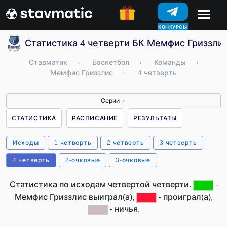
КОНКУРСЫ
Статистика 4 четверти БК Мемфис Гриззли
Ставматик
›
Баскетбол
›
Команды
›
Мемфис Гриззлис
›
4 четверть
Серии
▼
СТАТИСТИКА
РАСПИСАНИЕ
РЕЗУЛЬТАТЫ
Исходы
1 четверть
2 четверть
3 четверть
4 четверть
2-очковые
3-очковые
Статистика по исходам четвертой четверти.
-
Мемфис Гриззлис выиграл(а),
- проиграл(а),
- ничья.