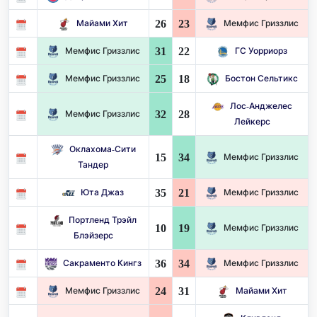
26
23
Майами Хит
Мемфис Гриззлис
31
22
Мемфис Гриззлис
ГС Уорриорз
25
18
Мемфис Гриззлис
Бостон Сельтикс
Лос-Анджелес
32
28
Мемфис Гриззлис
Лейкерс
Оклахома-Сити
15
34
Мемфис Гриззлис
Тандер
35
21
Юта Джаз
Мемфис Гриззлис
Портленд Трэйл
10
19
Мемфис Гриззлис
Блэйзерс
36
34
Сакраменто Кингз
Мемфис Гриззлис
24
31
Мемфис Гриззлис
Майами Хит