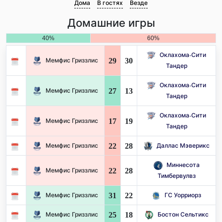
Дома
В гостях
Везде
Домашние игры
40%
60%
Оклахома-Сити
29
30
Мемфис Гриззлис
Тандер
Оклахома-Сити
27
13
Мемфис Гриззлис
Тандер
Оклахома-Сити
17
19
Мемфис Гриззлис
Тандер
22
28
Мемфис Гриззлис
Даллас Мэверикс
Миннесота
22
28
Мемфис Гриззлис
Тимбервулвз
31
22
Мемфис Гриззлис
ГС Уорриорз
25
18
Мемфис Гриззлис
Бостон Сельтикс