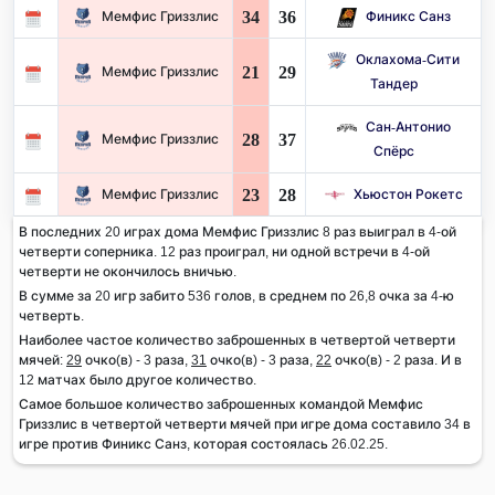
34
36
Мемфис Гриззлис
Финикс Санз
Оклахома-Сити
21
29
Мемфис Гриззлис
Тандер
Сан-Антонио
28
37
Мемфис Гриззлис
Спёрс
23
28
Мемфис Гриззлис
Хьюстон Рокетс
В последних 20 играх дома Мемфис Гриззлис 8 раз выиграл в 4-ой
четверти соперника. 12 раз проиграл, ни одной встречи в 4-ой
четверти не окончилось вничью.
В сумме за 20 игр забито 536 голов, в среднем по 26,8 очка за 4-ю
четверть.
Наиболее частое количество заброшенных в четвертой четверти
мячей:
29
очко(в) - 3 раза,
31
очко(в) - 3 раза,
22
очко(в) - 2 раза. И в
12 матчах было другое количество.
Самое большое количество заброшенных командой Мемфис
Гриззлис в четвертой четверти мячей при игре дома составило 34 в
игре против Финикс Санз, которая состоялась 26.02.25.