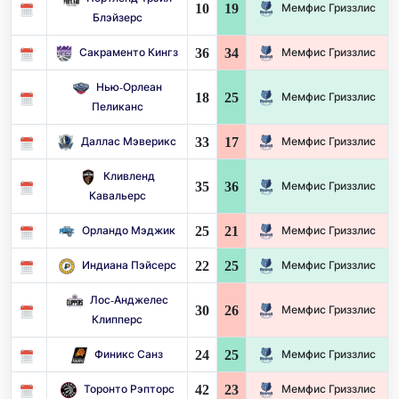
10
19
Мемфис Гриззлис
Блэйзерс
36
34
Сакраменто Кингз
Мемфис Гриззлис
Нью-Орлеан
18
25
Мемфис Гриззлис
Пеликанс
33
17
Даллас Мэверикс
Мемфис Гриззлис
Кливленд
35
36
Мемфис Гриззлис
Кавальерс
25
21
Орландо Мэджик
Мемфис Гриззлис
22
25
Индиана Пэйсерс
Мемфис Гриззлис
Лос-Анджелес
30
26
Мемфис Гриззлис
Клипперс
24
25
Финикс Санз
Мемфис Гриззлис
42
23
Торонто Рэпторс
Мемфис Гриззлис