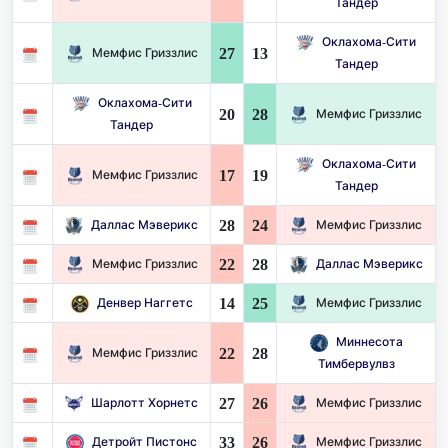
Тандер
Оклахома-Сити
27
13
Мемфис Гриззлис
Тандер
Оклахома-Сити
20
28
Мемфис Гриззлис
Тандер
Оклахома-Сити
17
19
Мемфис Гриззлис
Тандер
28
24
Даллас Мэверикс
Мемфис Гриззлис
22
28
Мемфис Гриззлис
Даллас Мэверикс
14
25
Денвер Наггетс
Мемфис Гриззлис
Миннесота
22
28
Мемфис Гриззлис
Тимбервулвз
27
26
Шарлотт Хорнетс
Мемфис Гриззлис
33
26
Детройт Пистонс
Мемфис Гриззлис