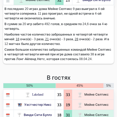
32
21
В последних 20 играх дома Мейне Селтикс 9 раз выиграл в 4-ой
четверти соперника. 11 раз проиграл, ни одной встречи в 4-ой
четверти не окончилось вничью.
В сумме за 20 игр забито 492 голов, в среднем по 24,6 очка за 4-ю
четверть.
Наиболее частое количество заброшенных в четвертой четверти
мячей:
18
очко(в) - 3 раза,
21
очко(в) - 3 раза,
28
очко(в) - 2 раза. И в
12 матчах было другое количество.
Самое большое количество заброшенных командой Мейне Селтикс
в четвертой четверти мячей при игре дома составило 38 в игре
против Лонг-Айленд Нетс, которая состоялась 08.04.24.
В гостях
50%
45%
5%
35
33
Lakeland
Мейне Селтикс
33
19
Уэстчестер Никс
Мейне Селтикс
18
31
Винди Сити Буллз
Мейне Селтикс