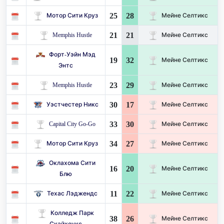
25
28
Мотор Сити Круз
Мейне Селтикс
21
21
Memphis Hustle
Мейне Селтикс
Форт-Уэйн Мэд
19
32
Мейне Селтикс
Энтс
23
29
Memphis Hustle
Мейне Селтикс
30
17
Уэстчестер Никс
Мейне Селтикс
33
30
Capital City Go-Go
Мейне Селтикс
34
27
Мотор Сити Круз
Мейне Селтикс
Оклахома Сити
16
20
Мейне Селтикс
Блю
11
22
Техас Лэджендс
Мейне Селтикс
Колледж Парк
38
26
Мейне Селтикс
Скайхоукс