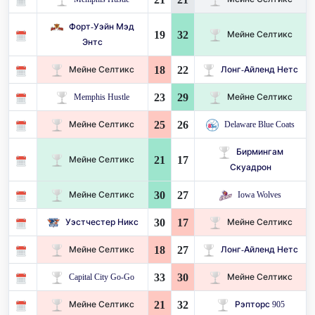
Форт-Уэйн Мэд
19
32
Мейне Селтикс
Энтс
18
22
Мейне Селтикс
Лонг-Айленд Нетс
23
29
Memphis Hustle
Мейне Селтикс
25
26
Мейне Селтикс
Delaware Blue Coats
Бирмингам
21
17
Мейне Селтикс
Скуадрон
30
27
Мейне Селтикс
Iowa Wolves
30
17
Уэстчестер Никс
Мейне Селтикс
18
27
Мейне Селтикс
Лонг-Айленд Нетс
33
30
Capital City Go-Go
Мейне Селтикс
21
32
Мейне Селтикс
Рэпторс 905