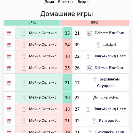
Дома
В гостях
Везде
Домашние игры
45%
55%
35
21
Мейне Селтикс
Delaware Blue Coats
24
39
Мейне Селтикс
Lakeland
18
22
Мейне Селтикс
Лонг-Айленд Нетс
25
26
Мейне Селтикс
Delaware Blue Coats
Бирмингам
21
17
Мейне Селтикс
Скуадрон
30
27
Мейне Селтикс
Iowa Wolves
18
27
Мейне Селтикс
Лонг-Айленд Нетс
21
32
Мейне Селтикс
Рэпторс 905
19
21
Мейне Селтикс
Висконсин Хёрд