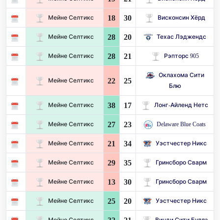
18
30
Мейне Селтикс
Висконсин Хёрд
28
20
Мейне Селтикс
Техас Лэджендс
28
21
Мейне Селтикс
Рэпторс 905
Оклахома Сити
22
25
Мейне Селтикс
Блю
38
17
Мейне Селтикс
Лонг-Айленд Нетс
27
23
Мейне Селтикс
Delaware Blue Coats
21
34
Мейне Селтикс
Уэстчестер Никс
29
35
Мейне Селтикс
Гринсборо Сварм
13
30
Мейне Селтикс
Гринсборо Сварм
25
20
Мейне Селтикс
Уэстчестер Никс
Мейне Селтикс
Винди Сити Буллз