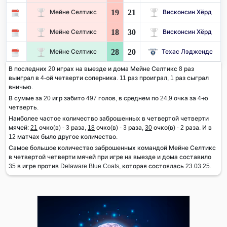
19
21
Мейне Селтикс
Висконсин Хёрд
18
30
Мейне Селтикс
Висконсин Хёрд
28
20
Мейне Селтикс
Техас Лэджендс
В последних 20 играх на выезде и дома Мейне Селтикс 8 раз
выиграл в 4-ой четверти соперника. 11 раз проиграл, 1 раз сыграл
вничью.
В сумме за 20 игр забито 497 голов, в среднем по 24,9 очка за 4-ю
четверть.
Наиболее частое количество заброшенных в четвертой четверти
мячей:
21
очко(в) - 3 раза,
18
очко(в) - 3 раза,
30
очко(в) - 2 раза. И в
12 матчах было другое количество.
Самое большое количество заброшенных командой Мейне Селтикс
в четвертой четверти мячей при игре на выезде и дома составило
35 в игре против Delaware Blue Coats, которая состоялась 23.03.25.