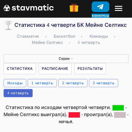
КОНКУРСЫ
Статистика 4 четверти БК Мейне Селтикс 
Ставматик
›
Баскетбол
›
Команды
›
Мейне Селтикс
›
4 четверть
Серии
▼
СТАТИСТИКА
РАСПИСАНИЕ
РЕЗУЛЬТАТЫ
Исходы
1 четверть
2 четверть
3 четверть
4 четверть
Статистика по исходам четвертой четверти.
-
Мейне Селтикс выиграл(а),
- проиграл(а),
-
ничья.