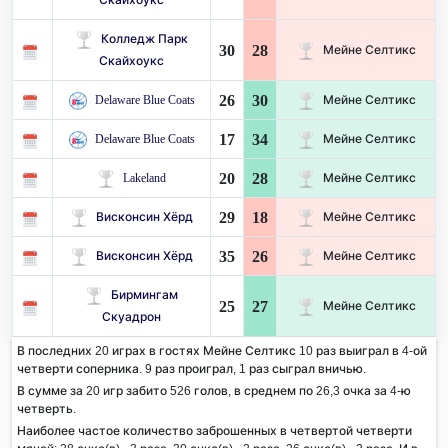
Колледж Парк
30
28
Мейне Селтикс
Скайхоукс
26
30
Delaware Blue Coats
Мейне Селтикс
17
34
Delaware Blue Coats
Мейне Селтикс
20
28
Lakeland
Мейне Селтикс
29
18
Висконсин Хёрд
Мейне Селтикс
35
26
Висконсин Хёрд
Мейне Селтикс
Бирмингам
25
27
Мейне Селтикс
Скуадрон
В последних 20 играх в гостях Мейне Селтикс 10 раз выиграл в 4-ой
четверти соперника. 9 раз проиграл, 1 раз сыграл вничью.
В сумме за 20 игр забито 526 голов, в среднем по 26,3 очка за 4-ю
четверть.
Наиболее частое количество заброшенных в четвертой четверти