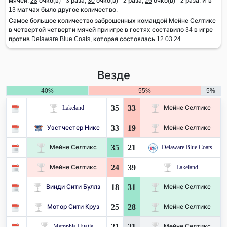
мячей:
28
очко(в) - 3 раза,
30
очко(в) - 2 раза,
26
очко(в) - 2 раза. И в
13 матчах было другое количество.
Самое большое количество заброшенных командой Мейне Селтикс
в четвертой четверти мячей при игре в гостях составило 34 в игре
против Delaware Blue Coats, которая состоялась 12.03.24.
Везде
40%
55%
5%
35
33
Lakeland
Мейне Селтикс
33
19
Уэстчестер Никс
Мейне Селтикс
35
21
Мейне Селтикс
Delaware Blue Coats
24
39
Мейне Селтикс
Lakeland
18
31
Винди Сити Буллз
Мейне Селтикс
25
28
Мотор Сити Круз
Мейне Селтикс
21
21
Memphis Hustle
Мейне Селтикс