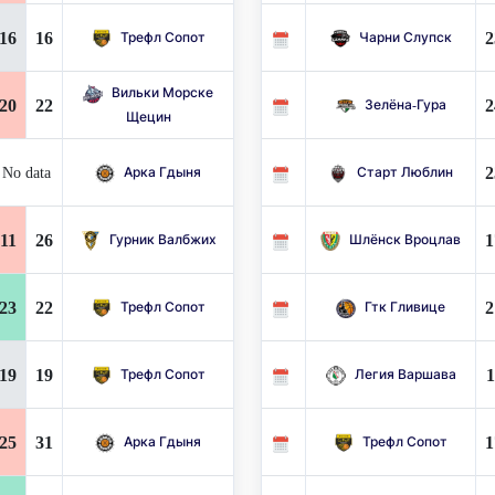
16
16
2
Трефл Сопот
Чарни Слупск
Вильки Морске
20
22
2
Зелёна-Гура
Щецин
2
No data
Арка Гдыня
Старт Люблин
11
26
1
Гурник Валбжих
Шлёнск Вроцлав
23
22
2
Трефл Сопот
Гтк Гливице
19
19
1
Трефл Сопот
Легия Варшава
25
31
1
Арка Гдыня
Трефл Сопот