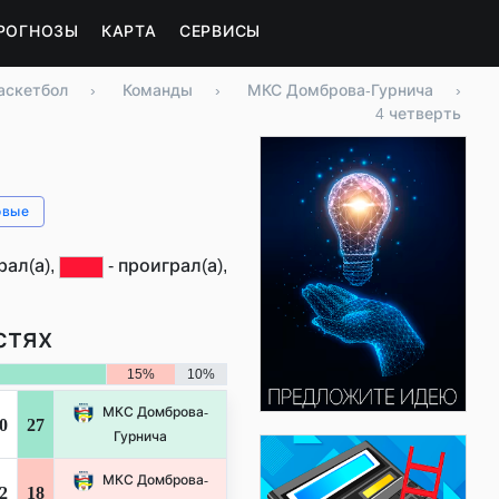
РОГНОЗЫ
КАРТА
СЕРВИСЫ
аскетбол
›
Команды
›
МКС Домброва-Гурнича
›
4 четверть
овые
ал(а),
- проиграл(а),
стях
15%
10%
МКС Домброва-
0
27
Гурнича
МКС Домброва-
2
18