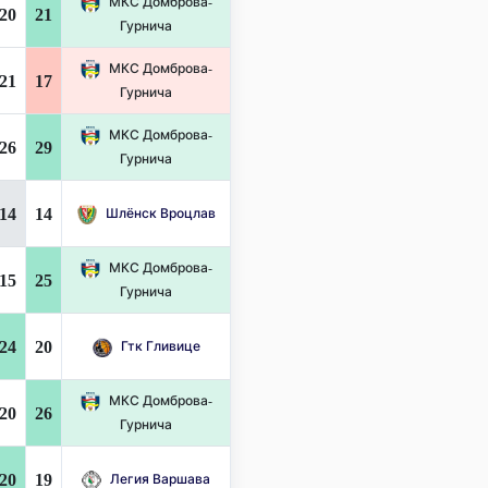
МКС Домброва-
20
21
Гурнича
МКС Домброва-
21
17
Гурнича
МКС Домброва-
26
29
Гурнича
14
14
Шлёнск Вроцлав
МКС Домброва-
15
25
Гурнича
24
20
Гтк Гливице
МКС Домброва-
20
26
Гурнича
20
19
Легия Варшава