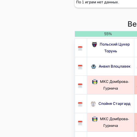
По 1 играм нет данных.
Ве
55%
Польский Цукер
Торунь
Анвил Влоцлавек
МКС Домброва-
Гурнича
Спойня Старгард
МКС Домброва-
Гурнича