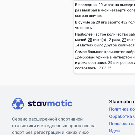
В последних 20 играх на выезде
раз выиграл в 4-ой четверти сопе
сыграл вничью.
В сумме за 20 игр забито 432 гол
четверть.
Наиболее частое количество за
мячей:
25
очко(в) - 2 раза,
27
очко
14 матчах было другое количест
Самое большое количество заб
Домброва-Гурнича в четвертой ч
и дома составило 29 в игре про
состоялась 13.03.25.
Stavmatic
Политика к
Обработка C
Сервис расширенной спортивной
Пользовате
статистики и ежедневных прогнозов на
Идеи
спорт без регистрации и каких-либо