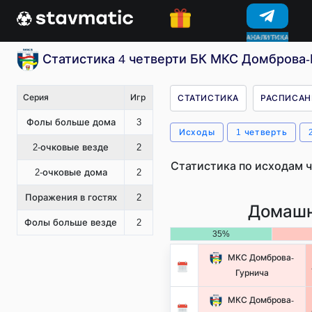
КОНКУРСЫ
Статистика 4 четверти БК МКС Домброва-
Серия
Игр
СТАТИСТИКА
РАСПИСАН
Фолы больше дома
3
Исходы
1 четверть
2-очковые везде
2
Статистика по исходам ч
2-очковые дома
2
Поражения в гостях
2
Домашн
Фолы больше везде
2
35%
МКС Домброва-
Гурнича
МКС Домброва-