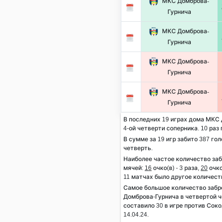
МКС Домброва-
Гурнича
МКС Домброва-
Гурнича
МКС Домброва-
Гурнича
МКС Домброва-
Гурнича
В последних 19 играх дома МКС 
4-ой четверти соперника. 10 раз 
В сумме за 19 игр забито 387 гол
четверть.
Наиболее частое количество за
мячей:
16
очко(в) - 3 раза,
20
очко
11 матчах было другое количест
Самое большое количество заб
Домброва-Гурнича в четвертой ч
составило 30 в игре против Сок
14.04.24.