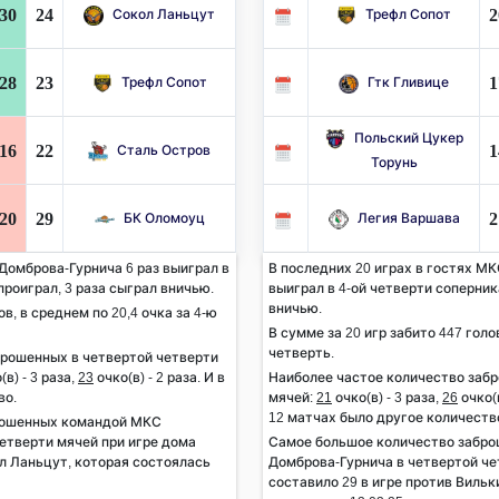
30
24
2
Сокол Ланьцут
Трефл Сопот
28
23
1
Трефл Сопот
Гтк Гливице
Польский Цукер
16
22
1
Сталь Остров
Торунь
20
29
2
БК Оломоуц
Легия Варшава
Домброва-Гурнича 6 раз выиграл в
В последних 20 играх в гостях М
проиграл, 3 раза сыграл вничью.
выиграл в 4-ой четверти соперника
вничью.
ов, в среднем по 20,4 очка за 4-ю
В сумме за 20 игр забито 447 голов
четверть.
брошенных в четвертой четверти
(в) - 3 раза,
23
очко(в) - 2 раза. И в
Наиболее частое количество заб
во.
мячей:
21
очко(в) - 3 раза,
26
очко(в
12 матчах было другое количеств
рошенных командой МКС
етверти мячей при игре дома
Самое большое количество забр
ол Ланьцут, которая состоялась
Домброва-Гурнича в четвертой че
составило 29 в игре против Виль