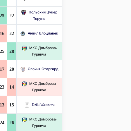
Польский Цукер
25
22
Торунь
16
22
Анвил Влоцлавек
МКС Домброва-
25
28
Гурнича
17
20
Спойня Старгард
МКС Домброва-
23
14
Гурнича
13
15
Dziki Warszawa
МКС Домброва-
24
26
Гурнича