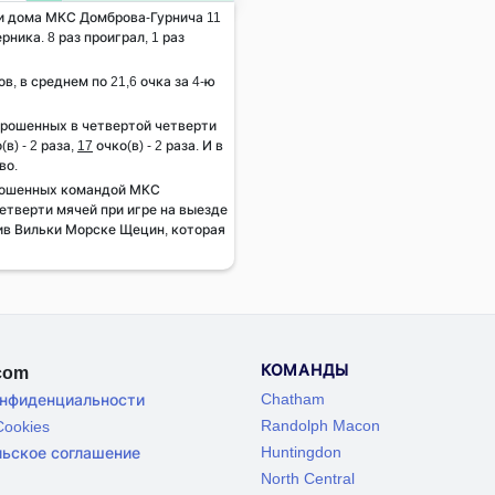
 и дома МКС Домброва-Гурнича 11
рника. 8 раз проиграл, 1 раз
ов, в среднем по 21,6 очка за 4-ю
брошенных в четвертой четверти
(в) - 2 раза,
17
очко(в) - 2 раза. И в
во.
рошенных командой МКС
етверти мячей при игре на выезде
тив Вильки Морске Щецин, которая
КОМАНДЫ
.com
Chatham
онфиденциальности
Randolph Macon
ookies
Huntingdon
льское соглашение
North Central