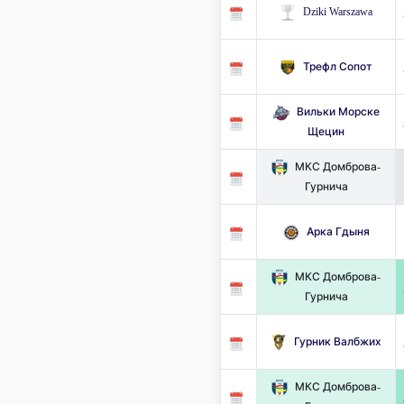
Dziki Warszawa
Трефл Сопот
Вильки Морске
Щецин
МКС Домброва-
Гурнича
Арка Гдыня
МКС Домброва-
Гурнича
Гурник Валбжих
МКС Домброва-