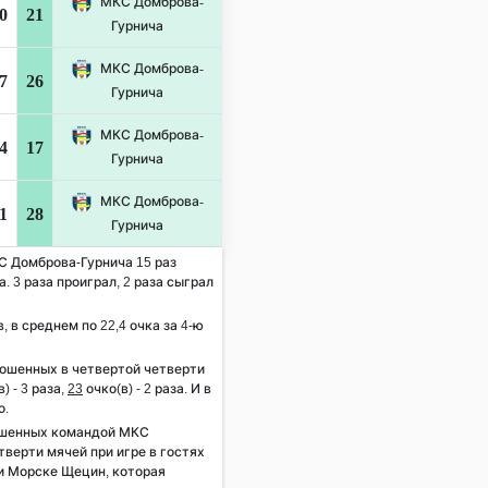
МКС Домброва-
0
21
Гурнича
МКС Домброва-
7
26
Гурнича
МКС Домброва-
4
17
Гурнича
МКС Домброва-
1
28
Гурнича
КС Домброва-Гурнича 15 раз
. 3 раза проиграл, 2 раза сыграл
, в среднем по 22,4 очка за 4-ю
рошенных в четвертой четверти
) - 3 раза,
23
очко(в) - 2 раза. И в
о.
ошенных командой МКС
тверти мячей при игре в гостях
ки Морске Щецин, которая