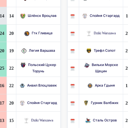
14
14
1
Шлёнск Вроцлав
Спойня Старгард
24
20
2
Гтк Гливице
Dziki Warszawa
20
19
2
Легия Варшава
Трефл Сопот
Польский Цукер
Вильки Морске
25
22
2
Торунь
Щецин
16
22
1
Анвил Влоцлавек
Арка Гдыня
17
20
2
Спойня Старгард
Гурник Валбжих
13
15
2
Dziki Warszawa
Сталь Остров