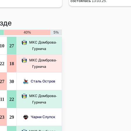
состоялась 13.03.25.
зде
40%
5%
МКС Домброва-
10
27
Гурнича
МКС Домброва-
22
18
Гурнича
27
30
Сталь Остров
МКС Домброва-
11
22
Гурнича
23
29
Чарни Слупск