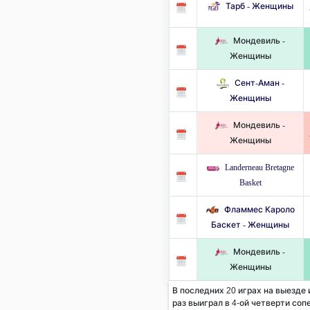
Тарб - Женщины
Мондевиль -
Женщины
Сент-Аман -
Женщины
Мондевиль -
Женщины
Landerneau Bretagne
Basket
Фламмес Кароло
Баскет - Женщины
Мондевиль -
Женщины
В последних 20 играх на выезде
раз выиграл в 4-ой четверти сопе