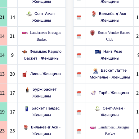
Женщины
Женщины
Сент-Аман -
Вильнёв-д’Аск -
21
14
1
Женщины
Женщины
Landerneau Bretagne
Roche Vendee Basket
14
21
2
Basket
Club
Фламмес Кароло
Нант Резе -
14
9
Баскет - Женщины
Женщины
Баскет Латте
13
20
1
Лион - Женщины
Монпелье - Женщины
Бурж Баскет -
12
17
2
Тарб - Женщины
Женщины
Баскет Ландес
Сент-Аман -
19
17
1
Женщины
Женщины
Вильнёв-д’Аск -
Landerneau Bretagne
23
25
1
Женщины
Basket