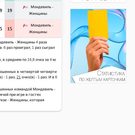
Мондевиль -
9
19
Женщины
Мондевиль -
5
15
Женщины
ондевиль - Женщины 4 раза
. 6 раз проиграл, 1 раз сыграл
, в среднем по 16,8 очка за 4-ю
рошенных в четвертой четверти
) - 1 раз,
21
очко(в) - 1 раз. И в 6
шенных командой Мондевиль -
чей при игре в гостях
Резе - Женщины, которая