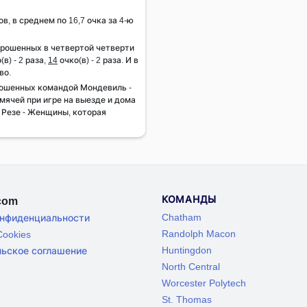
ов, в среднем по 16,7 очка за 4-ю
брошенных в четвертой четверти
(в) - 2 раза,
14
очко(в) - 2 раза. И в
во.
ошенных командой Мондевиль -
ячей при игре на выезде и дома
т Резе - Женщины, которая
КОМАНДЫ
.com
Chatham
онфиденциальности
Randolph Macon
ookies
Huntingdon
льское соглашение
North Central
Worcester Polytech
St. Thomas