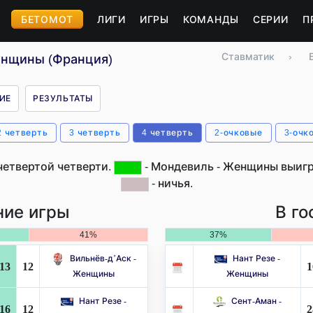
БЕТОМОТ
ЛИГИ
ИГРЫ
КОМАНДЫ
СЕРИИ
П
Ставматик
›
енщины (Франция)
ИЕ
РЕЗУЛЬТАТЫ
2 четверть
3 четверть
4 четверть
2-очковые
3-очк
четвертой четверти.
- Мондевиль - Женщины выигр
- ничья.
ие игры
В го
41%
37%
Вильнёв-д’Аск -
Нант Резе -
13
12
1
Женщины
Женщины
Нант Резе -
Сент-Аман -
16
12
2