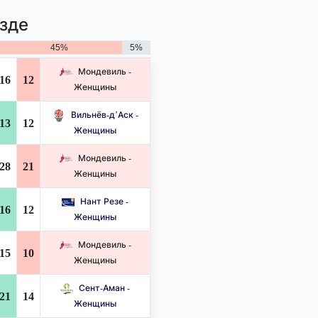
зде
45%
5%
Мондевиль -
16
12
Женщины
Вильнёв-д’Аск -
13
12
Женщины
Мондевиль -
28
21
Женщины
Нант Резе -
16
12
Женщины
Мондевиль -
15
10
Женщины
Сент-Аман -
21
14
Женщины