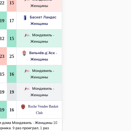
22
15
Женщины
Баскет Ландес
19
17
Женщины
Мондевиль -
12
15
Женщины
Вильнёв-д’Аск -
23
25
Женщины
Мондевиль -
15
16
Женщины
Мондевиль -
19
19
Женщины
Roche Vendee Basket
19
16
Club
 и дома Мондевиль - Женщины 10
рника. 9 раз проиграл, 1 раз