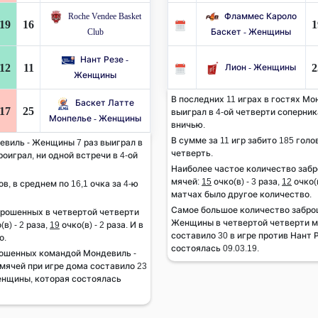
Roche Vendee Basket
Фламмес Кароло
19
16
1
Club
Баскет - Женщины
Нант Резе -
12
11
2
Лион - Женщины
Женщины
В последних 11 играх в гостях М
Баскет Латте
17
25
выиграл в 4-ой четверти соперника
Монпелье - Женщины
вничью.
В сумме за 11 игр забито 185 голов
евиль - Женщины 7 раз выиграл в
четверть.
роиграл, ни одной встречи в 4-ой
Наиболее частое количество заб
мячей:
15
очко(в) - 3 раза,
12
очко(в
ов, в среднем по 16,1 очка за 4-ю
матчах было другое количество.
Самое большое количество забро
брошенных в четвертой четверти
Женщины в четвертой четверти мя
(в) - 2 раза,
19
очко(в) - 2 раза. И в
составило 30 в игре против Нант 
о.
состоялась 09.03.19.
ошенных командой Мондевиль -
мячей при игре дома составило 23
Женщины, которая состоялась