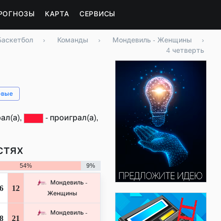
РОГНОЗЫ
КАРТА
СЕРВИСЫ
Баскетбол
›
Команды
›
Мондевиль - Женщины
›
4 четверть
овые
ал(а),
- проиграл(а),
стях
54%
9%
Мондевиль -
6
12
Женщины
Мондевиль -
8
21