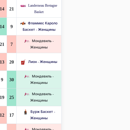
Landerneau Bretagne
14
21
Basket
Фламмес Кароло
14
9
Баскет - Женщины
Мондевиль -
21
7
Женщины
13
20
Лион - Женщины
Мондевиль -
9
30
Женщины
Мондевиль -
19
25
Женщины
Бурж Баскет -
12
17
Женщины
Мондевиль -