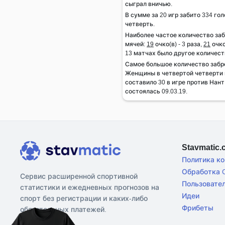
сыграл вничью.
В сумме за 20 игр забито 334 гол
четверть.
Наиболее частое количество за
мячей:
19
очко(в) - 3 раза,
21
очко
13 матчах было другое количест
Самое большое количество забр
Женщины в четвертой четверти м
составило 30 в игре против Нан
состоялась 09.03.19.
Stavmatic
Политика к
Обработка C
Сервис расширенной спортивной
Пользовате
статистики и ежедневных прогнозов на
Идеи
спорт без регистрации и каких-либо
Фрибеты
обязательных платежей.