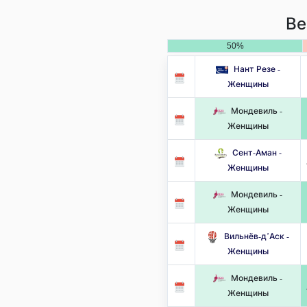
Ве
50%
Нант Резе -
Женщины
Мондевиль -
Женщины
Сент-Аман -
Женщины
Мондевиль -
Женщины
Вильнёв-д’Аск -
Женщины
Мондевиль -
Женщины