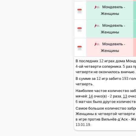
Мондевиль -
Женщины
Мондевиль -
Женщины
Мондевиль -
Женщины
В последних 12 играх дома Монд
4-ой четверти соперника. 5 раз п
четверти не окончилось вничью.
В сумме за 12 игр забито 193 гол
четверть.
Наиболее частое количество за
мячей:
14
очко(в) - 2 раза,
13
очко
6 матчах было другое количеств
Самое большое количество забр
Женщины в четвертой четверти 
в игре против Вильнёв-д’Аск - 
13.01.19.