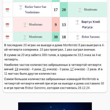
Rucker Sanve San
17
20
Monferrato
Vendemiano
Виртус Клеб
9
13
Monferrato
Рагуса
30
18
Monferrato
Robur Saronno
В последних 20 играх на выезде и дома Monferrato 9 раз выиграл в 4-
ой четверти соперника. 10 раз проиграл, 1 раз сыграл вничью.
В сумме за 20 игр забито 389 голов, в среднем по 19,5 очка за 4-ю
четверть.
Наиболее частое количество заброшенных в четвертой четверти
мячей:
19
очко(в) - 4 раза,
21
очко(в) - 3 раза,
17
очко(в) - 2 раза. И в
11 матчах было другое количество.
Самое большое количество заброшенных командой Monferrato в
четвертой четверти мячей при игре на выезде и дома составило 30
в игре против Robur Saronno, которая состоялась 28.12.24.