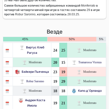
10 матчах было другое количество.
Самое большое количество заброшенных командой Monferrato в
четвертой четверти мячей при игре в гостях составило 29 в игре
против Robur Saronno, которая состоялась 28.03.25.
Везде
45%
50%
5%
Виртус Клеб
24
25
Monferrato
Рагуса
20
15
Monferrato
Tramarossa Vicenza
23
19
Бэйкери Пьяченца
Monferrato
19
29
Robur Saronno
Monferrato
18
18
Monferrato
Капо-д’Орландо
Андрея Коста
19
21
Monferrato
Имола