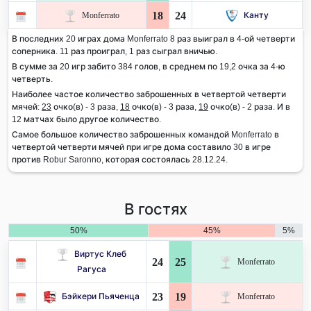
18
24
Monferrato
Канту
В последних 20 играх дома Monferrato 8 раз выиграл в 4-ой четверти
соперника. 11 раз проиграл, 1 раз сыграл вничью.
В сумме за 20 игр забито 384 голов, в среднем по 19,2 очка за 4-ю
четверть.
Наиболее частое количество заброшенных в четвертой четверти
мячей:
23
очко(в) - 3 раза,
18
очко(в) - 3 раза,
19
очко(в) - 2 раза. И в
12 матчах было другое количество.
Самое большое количество заброшенных командой Monferrato в
четвертой четверти мячей при игре дома составило 30 в игре
против Robur Saronno, которая состоялась 28.12.24.
В гостях
50%
45%
5%
Виртус Клеб
24
25
Monferrato
Рагуса
23
19
Бэйкери Пьяченца
Monferrato