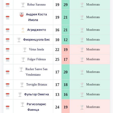
19
29
Robur Saronno
Monferrato
Андрея Коста
19
21
Monferrato
Имола
16
21
Агридженто
Monferrato
10
12
Фиоренцуола Бис
Monferrato
22
19
Virtus Imola
Monferrato
25
17
Fulgor Fidenza
Monferrato
Rucker Sanve San
17
20
Monferrato
Vendemiano
17
18
Treviglio Brianza
Monferrato
13
16
Фульгор Омегна
Monferrato
Рагисоларис
24
19
Monferrato
Фаенца