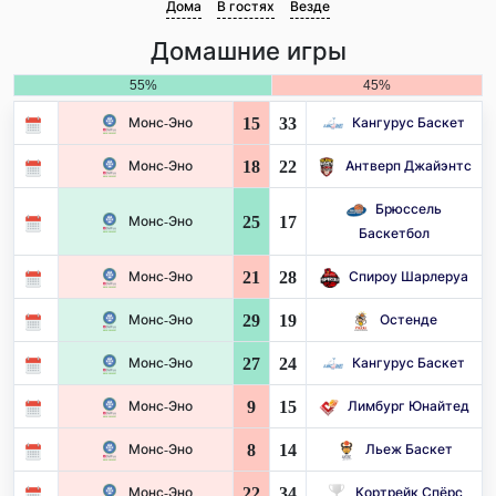
Дома
В гостях
Везде
Домашние игры
55%
45%
15
33
Монс-Эно
Кангурус Баскет
18
22
Монс-Эно
Антверп Джайэнтс
Брюссель
25
17
Монс-Эно
Баскетбол
21
28
Монс-Эно
Спироу Шарлеруа
29
19
Монс-Эно
Остенде
27
24
Монс-Эно
Кангурус Баскет
9
15
Монс-Эно
Лимбург Юнайтед
8
14
Монс-Эно
Льеж Баскет
22
34
Монс-Эно
Кортрейк Спёрс