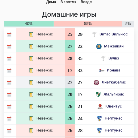
Дома
В гостях
Везде
Домашние игры
40%
55%
5%
25
29
Невежис
Витас Вильнюс
27
22
Невежис
Мажейкяй
28
35
Невежис
Вулвз
17
33
Невежис
Ионава
27
27
Невежис
Лиеткабелис
20
17
Невежис
Жальгирис
26
21
Невежис
Ювентус
26
24
Невежис
Нептунас
26
28
Невежис
Нептунас