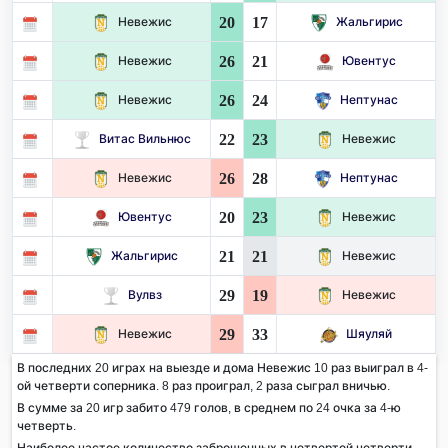
20
17
Невежис
Жальгирис
26
21
Невежис
Ювентус
26
24
Невежис
Нептунас
22
23
Витас Вильнюс
Невежис
26
28
Невежис
Нептунас
20
23
Ювентус
Невежис
21
21
Жальгирис
Невежис
29
19
Вулвз
Невежис
29
33
Невежис
Шяуляй
В последних 20 играх на выезде и дома Невежис 10 раз выиграл в 4-
ой четверти соперника. 8 раз проиграл, 2 раза сыграл вничью.
В сумме за 20 игр забито 479 голов, в среднем по 24 очка за 4-ю
четверть.
Наиболее частое количество заброшенных в четвертой четверти