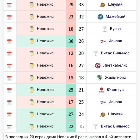
29
33
Невежис
Шяуляй
23
32
Невежис
Мажейкяй
18
27
Невежис
Вулвз
30
26
Невежис
Ионава
12
20
Невежис
Витас Вильнюс
16
27
Невежис
Лиеткабелис
15
18
Невежис
Жальгирис
25
21
Невежис
Ювентус
17
25
Невежис
Ионава
27
24
Невежис
Шяуляй
22
15
Невежис
Витас Вильнюс
В последних 20 играх дома Невежис 8 раз выиграл в 4-ой четверти