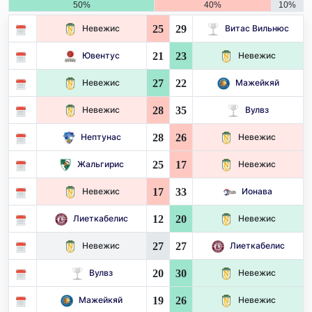
50%
40%
10%
25
29
Невежис
Витас Вильнюс
21
23
Ювентус
Невежис
27
22
Невежис
Мажейкяй
28
35
Невежис
Вулвз
28
26
Нептунас
Невежис
25
17
Жальгирис
Невежис
17
33
Невежис
Ионава
12
20
Лиеткабелис
Невежис
27
27
Невежис
Лиеткабелис
20
30
Вулвз
Невежис
19
26
Мажейкяй
Невежис