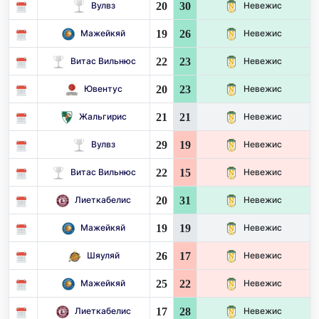
20
30
Вулвз
Невежис
19
26
Мажейкяй
Невежис
22
23
Витас Вильнюс
Невежис
20
23
Ювентус
Невежис
21
21
Жальгирис
Невежис
29
19
Вулвз
Невежис
22
15
Витас Вильнюс
Невежис
20
31
Лиеткабелис
Невежис
19
19
Мажейкяй
Невежис
26
17
Шяуляй
Невежис
25
22
Мажейкяй
Невежис
17
28
Лиеткабелис
Невежис