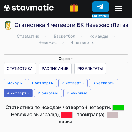
КОНКУРСЫ
Статистика 4 четверти БК Невежис (Литва)
Ставматик
›
Баскетбол
›
Команды
›
Невежис
›
4 четверть
Серии
▼
СТАТИСТИКА
РАСПИСАНИЕ
РЕЗУЛЬТАТЫ
Исходы
1 четверть
2 четверть
3 четверть
4 четверть
2-очковые
3-очковые
Статистика по исходам четвертой четверти.
-
Невежис выиграл(а),
- проиграл(а),
-
ничья.