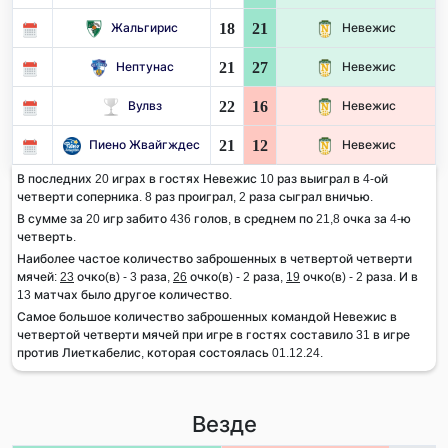
18
21
Жальгирис
Невежис
21
27
Нептунас
Невежис
22
16
Вулвз
Невежис
21
12
Пиено Жвайгждес
Невежис
В последних 20 играх в гостях Невежис 10 раз выиграл в 4-ой
четверти соперника. 8 раз проиграл, 2 раза сыграл вничью.
В сумме за 20 игр забито 436 голов, в среднем по 21,8 очка за 4-ю
четверть.
Наиболее частое количество заброшенных в четвертой четверти
мячей:
23
очко(в) - 3 раза,
26
очко(в) - 2 раза,
19
очко(в) - 2 раза. И в
13 матчах было другое количество.
Самое большое количество заброшенных командой Невежис в
четвертой четверти мячей при игре в гостях составило 31 в игре
против Лиеткабелис, которая состоялась 01.12.24.
Везде