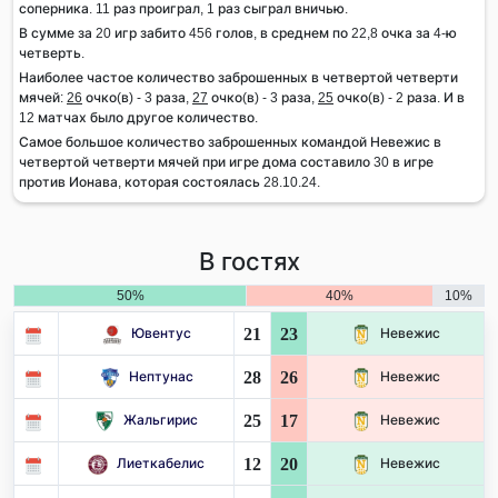
соперника. 11 раз проиграл, 1 раз сыграл вничью.
В сумме за 20 игр забито 456 голов, в среднем по 22,8 очка за 4-ю
четверть.
Наиболее частое количество заброшенных в четвертой четверти
мячей:
26
очко(в) - 3 раза,
27
очко(в) - 3 раза,
25
очко(в) - 2 раза. И в
12 матчах было другое количество.
Самое большое количество заброшенных командой Невежис в
четвертой четверти мячей при игре дома составило 30 в игре
против Ионава, которая состоялась 28.10.24.
В гостях
50%
40%
10%
21
23
Ювентус
Невежис
28
26
Нептунас
Невежис
25
17
Жальгирис
Невежис
12
20
Лиеткабелис
Невежис