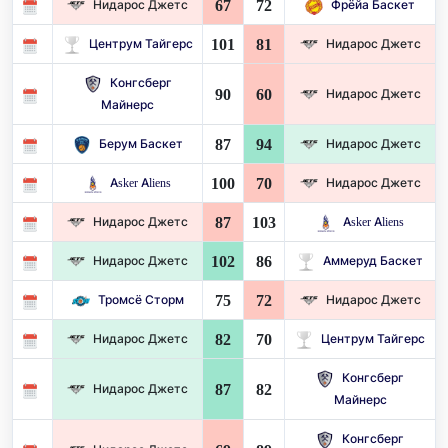
67
72
Нидарос Джетс
Фрёйа Баскет
101
81
Центрум Тайгерс
Нидарос Джетс
Конгсберг
90
60
Нидарос Джетс
Майнерс
87
94
Берум Баскет
Нидарос Джетс
100
70
Asker Aliens
Нидарос Джетс
87
103
Нидарос Джетс
Asker Aliens
102
86
Нидарос Джетс
Аммеруд Баскет
75
72
Тромсё Сторм
Нидарос Джетс
82
70
Нидарос Джетс
Центрум Тайгерс
Конгсберг
87
82
Нидарос Джетс
Майнерс
Конгсберг