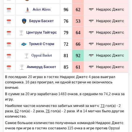
96
62
Asker Aliens
Нидарос Джетс
76
53
Берум Баскет
Нидарос Джетс
79
64
Центрум Тайгерс
Нидарос Джетс
72
66
Тромсё Сторм
Нидарос Джетс
81
92
Oppsal Basket
Нидарос Джетс
85
61
Аммеруд Баскет
Нидарос Джетс
В последних 20 играх в гостях Нидарос Джетс 4 раза выиграл
соперника. 16 раз проиграл, ни одной встречи не окончилось
вничью.
В сумме за 20 игр заработано 1483 очков, в среднем по 74,2 очка за
игру.
Наиболее частое количество забитых мячей за матч:
73
гол(а) - 2
раза,
62
гол(а) - 2 раза,
76
гол(а) - 2 раза. И в 14 матчах было другое
количество.
Самое большое количество полученных командой Нидарос Джетс
очков при игре в гостях составило 115 очка в игре против Oppsal