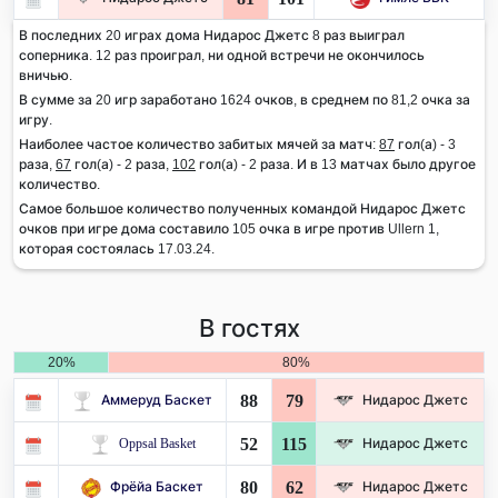
В последних 20 играх дома Нидарос Джетс 8 раз выиграл
соперника. 12 раз проиграл, ни одной встречи не окончилось
вничью.
В сумме за 20 игр заработано 1624 очков, в среднем по 81,2 очка за
игру.
Наиболее частое количество забитых мячей за матч:
87
гол(а) - 3
раза,
67
гол(а) - 2 раза,
102
гол(а) - 2 раза. И в 13 матчах было другое
количество.
Самое большое количество полученных командой Нидарос Джетс
очков при игре дома составило 105 очка в игре против Ullern 1,
которая состоялась 17.03.24.
В гостях
20%
80%
88
79
Аммеруд Баскет
Нидарос Джетс
52
115
Oppsal Basket
Нидарос Джетс
80
62
Фрёйа Баскет
Нидарос Джетс