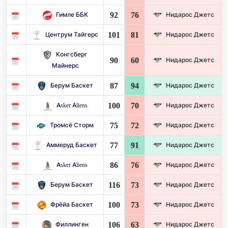
92
76
Гимле ББК
Нидарос Джетс
101
81
Центрум Тайгерс
Нидарос Джетс
Конгсберг
90
60
Нидарос Джетс
Майнерс
87
94
Берум Баскет
Нидарос Джетс
100
70
Asker Aliens
Нидарос Джетс
75
72
Тромсё Сторм
Нидарос Джетс
77
91
Аммеруд Баскет
Нидарос Джетс
86
76
Asker Aliens
Нидарос Джетс
116
73
Берум Баскет
Нидарос Джетс
100
73
Фрёйа Баскет
Нидарос Джетс
106
63
Филлинген
Нидарос Джетс