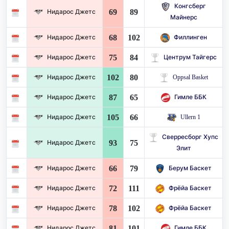
Конгсберг
69
89
Нидарос Джетс
Майнерс
68
102
Нидарос Джетс
Филлинген
75
84
Нидарос Джетс
Центрум Тайгерс
102
80
Нидарос Джетс
Oppsal Basket
87
65
Нидарос Джетс
Гимле ББК
105
66
Нидарос Джетс
Ullern 1
Сверресборг Хупс
93
75
Нидарос Джетс
Элит
66
79
Нидарос Джетс
Берум Баскет
72
111
Нидарос Джетс
Фрёйа Баскет
78
102
Нидарос Джетс
Фрёйа Баскет
81
101
Нидарос Джетс
Гимле ББК