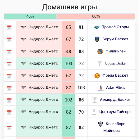
Домашние игры
40%
60%
85
91
Нидарос Джетс
Тромсё Сторм
67
72
Нидарос Джетс
Берум Баскет
48
83
Нидарос Джетс
Филлинген
103
72
Нидарос Джетс
Oppsal Basket
67
72
Нидарос Джетс
Фрёйа Баскет
87
103
Нидарос Джетс
Asker Aliens
102
86
Нидарос Джетс
Аммеруд Баскет
82
70
Нидарос Джетс
Центрум Тайгерс
Конгсберг
87
82
Нидарос Джетс
Майнерс