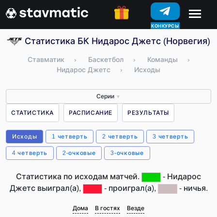
КОНКУРСЫ
Статистика БК Нидарос Джетс (Норвегия)
Ставматик
›
Баскетбол
›
Команды
›
Нидарос Джетс
›
Исходы
Серии
▼
СТАТИСТИКА
РАСПИСАНИЕ
РЕЗУЛЬТАТЫ
Исходы
1 четверть
2 четверть
3 четверть
4 четверть
2-очковые
3-очковые
Статистика по исходам матчей.
- Нидарос
Джетс выиграл(а),
- проиграл(а),
- ничья.
Дома
В гостях
Везде