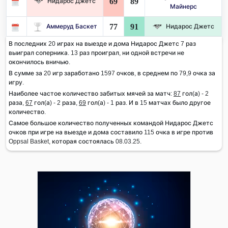
69
89
Нидарос Джетс
Майнерс
77
91
Аммеруд Баскет
Нидарос Джетс
В последних 20 играх на выезде и дома Нидарос Джетс 7 раз
выиграл соперника. 13 раз проиграл, ни одной встречи не
окончилось вничью.
В сумме за 20 игр заработано 1597 очков, в среднем по 79,9 очка за
игру.
Наиболее частое количество забитых мячей за матч:
87
гол(а) - 2
раза,
67
гол(а) - 2 раза,
69
гол(а) - 1 раз. И в 15 матчах было другое
количество.
Самое большое количество полученных командой Нидарос Джетс
очков при игре на выезде и дома составило 115 очка в игре против
Oppsal Basket, которая состоялась 08.03.25.