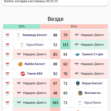
Basket, которая состоялась 08.03.25.
Везде
35%
65%
88
79
Аммеруд Баскет
Нидарос Джетс
52
115
Oppsal Basket
Нидарос Джетс
85
91
Нидарос Джетс
Тромсё Сторм
80
62
Фрёйа Баскет
Нидарос Джетс
92
76
Гимле ББК
Нидарос Джетс
67
72
Нидарос Джетс
Берум Баскет
48
83
Нидарос Джетс
Филлинген
103
72
Нидарос Джетс
Oppsal Basket