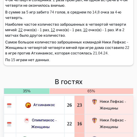
четверти не окончилось вничью.
В сумме за 5 игр забито 74 голов, в среднем по 14,8 очка за 4-ю
четверть.
Наиболее частое количество заброшенных в четвертой четверти
мячей:
22
очко(в) - 1 раз,
12
очко(в) - 1 раз,
10
очко(в) - 1 раз. И в 2
матчах было другое количество.
Самое большое количество заброшенных командой Ники Лефкас -
Женщины в четвертой четверти мячей при игре дома составило 22
в игре против Атхинаикос, которая состоялась 21.04.24.
По 15 играм нет данных.
В гостях
35%
65%
Ники Лефкас -
26
23
Атхинаикос
Женщины
Олимпиакос -
Ники Лефкас -
22
16
Женщины
Женщины