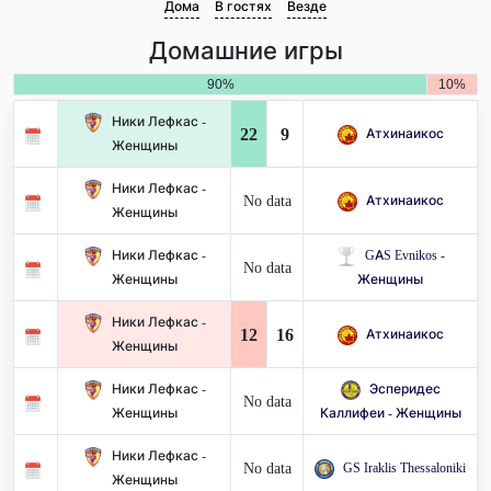
Дома
В гостях
Везде
Домашние игры
90%
10%
Ники Лефкас -
22
9
Атхинаикос
Женщины
Ники Лефкас -
No data
Атхинаикос
Женщины
Ники Лефкас -
GAS Evnikos -
No data
Женщины
Женщины
Ники Лефкас -
12
16
Атхинаикос
Женщины
Ники Лефкас -
Эсперидес
No data
Женщины
Каллифеи - Женщины
Ники Лефкас -
No data
GS Iraklis Thessaloniki
Женщины