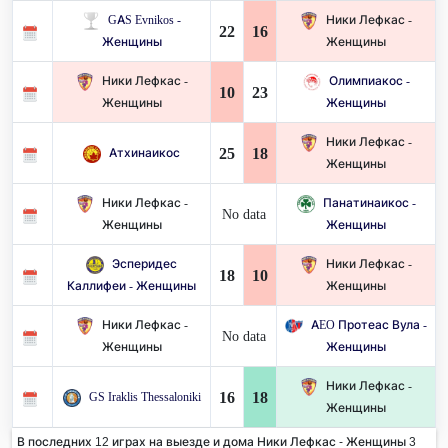
GAS Evnikos -
Ники Лефкас -
22
16
Женщины
Женщины
Ники Лефкас -
Олимпиакос -
10
23
Женщины
Женщины
Ники Лефкас -
25
18
Атхинаикос
Женщины
Ники Лефкас -
Панатинаикос -
No data
Женщины
Женщины
Эсперидес
Ники Лефкас -
18
10
Каллифеи - Женщины
Женщины
Ники Лефкас -
AEO Протеас Вула -
No data
Женщины
Женщины
Ники Лефкас -
16
18
GS Iraklis Thessaloniki
Женщины
В последних 12 играх на выезде и дома Ники Лефкас - Женщины 3