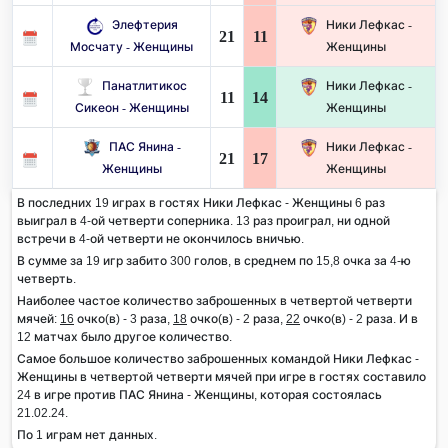
Элефтерия
Ники Лефкас -
21
11
Мосчату - Женщины
Женщины
Панатлитикос
Ники Лефкас -
11
14
Сикеон - Женщины
Женщины
ПАС Янина -
Ники Лефкас -
21
17
Женщины
Женщины
В последних 19 играх в гостях Ники Лефкас - Женщины 6 раз
выиграл в 4-ой четверти соперника. 13 раз проиграл, ни одной
встречи в 4-ой четверти не окончилось вничью.
В сумме за 19 игр забито 300 голов, в среднем по 15,8 очка за 4-ю
четверть.
Наиболее частое количество заброшенных в четвертой четверти
мячей:
16
очко(в) - 3 раза,
18
очко(в) - 2 раза,
22
очко(в) - 2 раза. И в
12 матчах было другое количество.
Самое большое количество заброшенных командой Ники Лефкас -
Женщины в четвертой четверти мячей при игре в гостях составило
24 в игре против ПАС Янина - Женщины, которая состоялась
21.02.24.
По 1 играм нет данных.