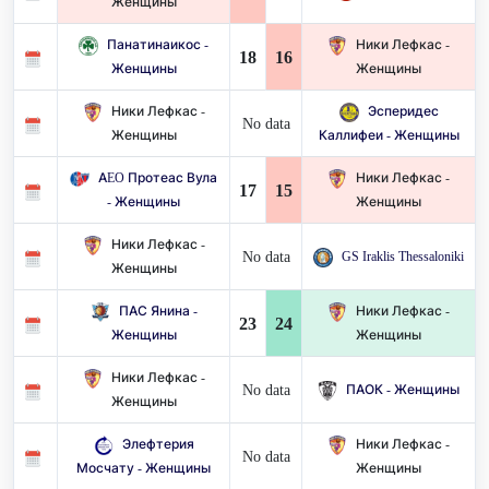
Женщины
Панатинаикос -
Ники Лефкас -
18
16
Женщины
Женщины
Ники Лефкас -
Эсперидес
No data
Женщины
Каллифеи - Женщины
AEO Протеас Вула
Ники Лефкас -
17
15
- Женщины
Женщины
Ники Лефкас -
No data
GS Iraklis Thessaloniki
Женщины
ПАС Янина -
Ники Лефкас -
23
24
Женщины
Женщины
Ники Лефкас -
No data
ПАОК - Женщины
Женщины
Элефтерия
Ники Лефкас -
No data
Мосчату - Женщины
Женщины