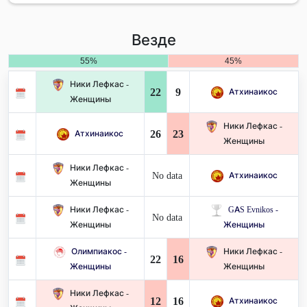
Везде
55%
45%
Ники Лефкас -
22
9
Атхинаикос
Женщины
Ники Лефкас -
26
23
Атхинаикос
Женщины
Ники Лефкас -
No data
Атхинаикос
Женщины
Ники Лефкас -
GAS Evnikos -
No data
Женщины
Женщины
Олимпиакос -
Ники Лефкас -
22
16
Женщины
Женщины
Ники Лефкас -
12
16
Атхинаикос