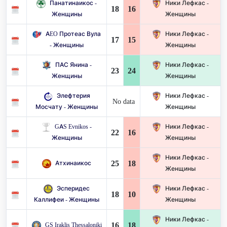
Панатинаикос -
Ники Лефкас -
18
16
Женщины
Женщины
AEO Протеас Вула
Ники Лефкас -
17
15
- Женщины
Женщины
ПАС Янина -
Ники Лефкас -
23
24
Женщины
Женщины
Элефтерия
Ники Лефкас -
No data
Мосчату - Женщины
Женщины
GAS Evnikos -
Ники Лефкас -
22
16
Женщины
Женщины
Ники Лефкас -
25
18
Атхинаикос
Женщины
Эсперидес
Ники Лефкас -
18
10
Каллифеи - Женщины
Женщины
Ники Лефкас -
16
18
GS Iraklis Thessaloniki