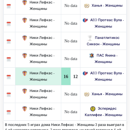
Ники Лефкас -
No data
Ханья - Женщины
Женщины
Ники Лефкас -
AEO Протеас Вула -
No data
Женщины
Женщины
Ники Лефкас -
Панатлитикос
No data
Женщины
Сикеон - Женщины
Ники Лефкас -
ПАС Янина -
No data
Женщины
Женщины
Ники Лефкас -
AEO Протеас Вула -
16
12
Женщины
Женщины
Ники Лефкас -
No data
Ханья - Женщины
Женщины
Ники Лефкас -
Эсперидес
No data
Женщины
Каллифеи - Женщины
В последних 5 играх дома Ники Лефкас - Женщины 3 раза выиграл в
4-ой четверти соперника. 2 раза проиграл, ни одной встречи в 4-ой