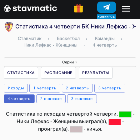
КОНКУРСЫ
Статистика 4 четверти БК Ники Лефкас - Ж
Ставматик
›
Баскетбол
›
Команды
›
Ники Лефкас - Женщины
›
4 четверть
Серии
▼
СТАТИСТИКА
РАСПИСАНИЕ
РЕЗУЛЬТАТЫ
Исходы
1 четверть
2 четверть
3 четверть
4 четверть
2-очковые
3-очковые
Статистика по исходам четвертой четверти.
-
Ники Лефкас - Женщины выиграл(а),
-
проиграл(а),
- ничья.