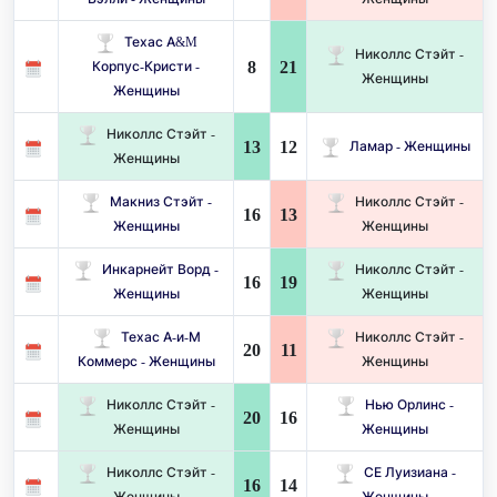
Техас A&M
Николлс Стэйт -
8
21
Корпус-Кристи -
Женщины
Женщины
Николлс Стэйт -
13
12
Ламар - Женщины
Женщины
Макниз Стэйт -
Николлс Стэйт -
16
13
Женщины
Женщины
Инкарнейт Ворд -
Николлс Стэйт -
16
19
Женщины
Женщины
Техас А-и-М
Николлс Стэйт -
20
11
Коммерс - Женщины
Женщины
Николлс Стэйт -
Нью Орлинс -
20
16
Женщины
Женщины
Николлс Стэйт -
СЕ Луизиана -
16
14
Женщины
Женщины