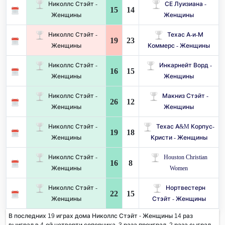
Николлс Стэйт -
СЕ Луизиана -
15
14
Женщины
Женщины
Николлс Стэйт -
Техас А-и-М
19
23
Женщины
Коммерс - Женщины
Николлс Стэйт -
Инкарнейт Ворд -
16
15
Женщины
Женщины
Николлс Стэйт -
Макниз Стэйт -
26
12
Женщины
Женщины
Николлс Стэйт -
Техас A&M Корпус-
19
18
Женщины
Кристи - Женщины
Николлс Стэйт -
Houston Christian
16
8
Женщины
Women
Николлс Стэйт -
Нортвестерн
22
15
Женщины
Стэйт - Женщины
В последних 19 играх дома Николлс Стэйт - Женщины 14 раз
выиграл в 4-ой четверти соперника. 3 раза проиграл, 2 раза сыграл