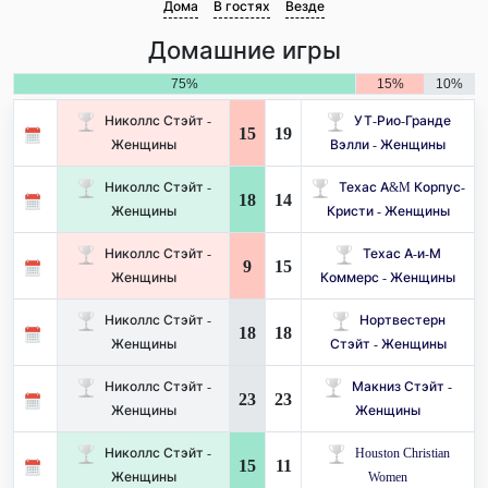
Дома
В гостях
Везде
Домашние игры
75%
15%
10%
Николлс Стэйт -
УТ-Рио-Гранде
15
19
Женщины
Вэлли - Женщины
Николлс Стэйт -
Техас A&M Корпус-
18
14
Женщины
Кристи - Женщины
Николлс Стэйт -
Техас А-и-М
9
15
Женщины
Коммерс - Женщины
Николлс Стэйт -
Нортвестерн
18
18
Женщины
Стэйт - Женщины
Николлс Стэйт -
Макниз Стэйт -
23
23
Женщины
Женщины
Николлс Стэйт -
Houston Christian
15
11
Женщины
Women