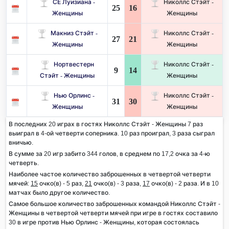
СЕ Луизиана -
Николлс Стэйт -
25
16
Женщины
Женщины
Макниз Стэйт -
Николлс Стэйт -
27
21
Женщины
Женщины
Нортвестерн
Николлс Стэйт -
9
14
Стэйт - Женщины
Женщины
Нью Орлинс -
Николлс Стэйт -
31
30
Женщины
Женщины
В последних 20 играх в гостях Николлс Стэйт - Женщины 7 раз
выиграл в 4-ой четверти соперника. 10 раз проиграл, 3 раза сыграл
вничью.
В сумме за 20 игр забито 344 голов, в среднем по 17,2 очка за 4-ю
четверть.
Наиболее частое количество заброшенных в четвертой четверти
мячей:
15
очко(в) - 5 раз,
21
очко(в) - 3 раза,
17
очко(в) - 2 раза. И в 10
матчах было другое количество.
Самое большое количество заброшенных командой Николлс Стэйт -
Женщины в четвертой четверти мячей при игре в гостях составило
30 в игре против Нью Орлинс - Женщины, которая состоялась