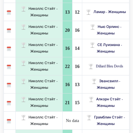
Николлс Стэйт -
13
12
Ламар - Женщины
Женщины
Николлс Стэйт -
Нью Орлинс -
20
16
Женщины
Женщины
Николлс Стэйт -
СЕ Луизиана -
16
14
Женщины
Женщины
Николлс Стэйт -
22
16
Dillard Bleu Devils
Женщины
Николлс Стэйт -
Эвансвилл -
16
13
Женщины
Женщины
Николлс Стэйт -
Алкорн Стэйт -
21
15
Женщины
Женщины
Николлс Стэйт -
Грамблин Стэйт -
No data
Женщины
Женщины