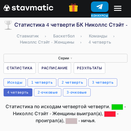
КОНКУРСЫ
Статистика 4 четверти БК Николлс Стэйт 
Ставматик
›
Баскетбол
›
Команды
›
Николлс Стэйт - Женщины
›
4 четверть
Серии
▼
СТАТИСТИКА
РАСПИСАНИЕ
РЕЗУЛЬТАТЫ
Исходы
1 четверть
2 четверть
3 четверть
4 четверть
2-очковые
3-очковые
Статистика по исходам четвертой четверти.
-
Николлс Стэйт - Женщины выиграл(а),
-
проиграл(а),
- ничья.