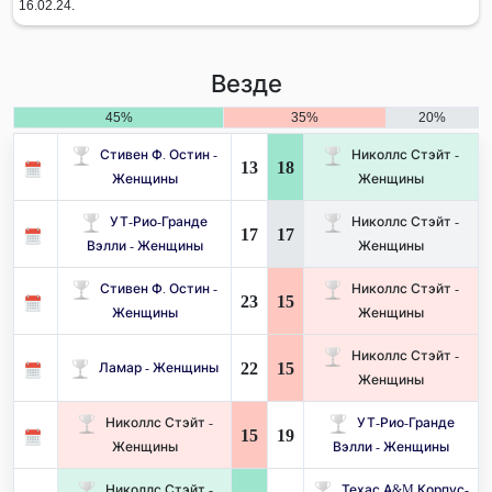
16.02.24.
Везде
45%
35%
20%
Стивен Ф. Остин -
Николлс Стэйт -
13
18
Женщины
Женщины
УТ-Рио-Гранде
Николлс Стэйт -
17
17
Вэлли - Женщины
Женщины
Стивен Ф. Остин -
Николлс Стэйт -
23
15
Женщины
Женщины
Николлс Стэйт -
22
15
Ламар - Женщины
Женщины
Николлс Стэйт -
УТ-Рио-Гранде
15
19
Женщины
Вэлли - Женщины
Николлс Стэйт -
Техас A&M Корпус-