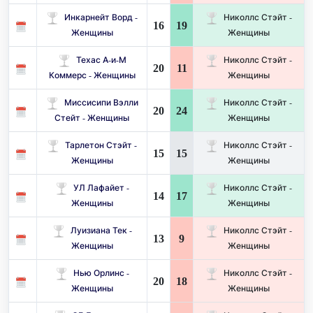
Инкарнейт Ворд -
Николлс Стэйт -
16
19
Женщины
Женщины
Техас А-и-М
Николлс Стэйт -
20
11
Коммерс - Женщины
Женщины
Миссисипи Вэлли
Николлс Стэйт -
20
24
Стейт - Женщины
Женщины
Тарлетон Стэйт -
Николлс Стэйт -
15
15
Женщины
Женщины
УЛ Лафайет -
Николлс Стэйт -
14
17
Женщины
Женщины
Луизиана Тек -
Николлс Стэйт -
13
9
Женщины
Женщины
Нью Орлинс -
Николлс Стэйт -
20
18
Женщины
Женщины