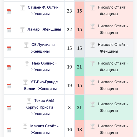
Стивен Ф. Остин -
Николлс Стэйт -
23
15
Женщины
Женщины
Николлс Стэйт -
22
15
Ламар - Женщины
Женщины
СЕ Луизиана -
Николлс Стэйт -
15
15
Женщины
Женщины
Нью Орлинс -
Николлс Стэйт -
19
21
Женщины
Женщины
УТ-Рио-Гранде
Николлс Стэйт -
19
15
Вэлли - Женщины
Женщины
Техас A&M
Николлс Стэйт -
8
21
Корпус-Кристи -
Женщины
Женщины
Макниз Стэйт -
Николлс Стэйт -
16
13
Женщины
Женщины