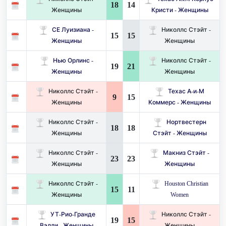
18
14
Женщины
Кристи - Женщины
СЕ Луизиана -
Николлс Стэйт -
15
15
Женщины
Женщины
Нью Орлинс -
Николлс Стэйт -
19
21
Женщины
Женщины
Николлс Стэйт -
Техас А-и-М
9
15
Женщины
Коммерс - Женщины
Николлс Стэйт -
Нортвестерн
18
18
Женщины
Стэйт - Женщины
Николлс Стэйт -
Макниз Стэйт -
23
23
Женщины
Женщины
Николлс Стэйт -
Houston Christian
15
11
Женщины
Women
УТ-Рио-Гранде
Николлс Стэйт -
19
15
Вэлли - Женщины
Женщины