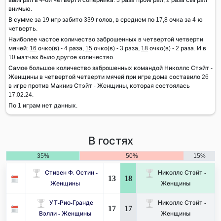
вничью.
В сумме за 19 игр забито 339 голов, в среднем по 17,8 очка за 4-ю
четверть.
Наиболее частое количество заброшенных в четвертой четверти
мячей:
16
очко(в) - 4 раза,
15
очко(в) - 3 раза,
18
очко(в) - 2 раза. И в
10 матчах было другое количество.
Самое большое количество заброшенных командой Николлс Стэйт -
Женщины в четвертой четверти мячей при игре дома составило 26
в игре против Макниз Стэйт - Женщины, которая состоялась
17.02.24.
По 1 играм нет данных.
В гостях
35%
50%
15%
Стивен Ф. Остин -
Николлс Стэйт -
13
18
Женщины
Женщины
УТ-Рио-Гранде
Николлс Стэйт -
17
17
Вэлли - Женщины
Женщины