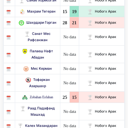
No data
Санае Хормозган
Нобогх Арак
15
19
Махрам Тегеран
Нобогх Арак
28
21
Шахрдари Горган
Нобогх Арак
Санат Мес
No data
Нобогх Арак
Рафсанжан
Палаеш Нафт
No data
Нобогх Арак
Абадан
No data
Мес Керман
Нобогх Арак
Тофаркан
No data
Нобогх Арак
Азаршахр
25
15
Zobahan Esfahan
Нобогх Арак
Раад Падафанд
No data
Нобогх Арак
Машхад
No data
Калех Мазандаран
Нобогх Арак