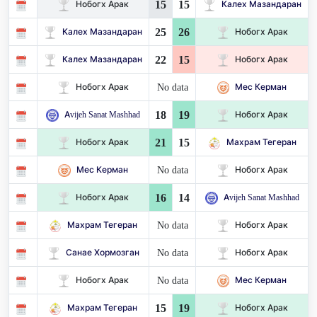
15
15
Нобогх Арак
Калех Мазандаран
25
26
Калех Мазандаран
Нобогх Арак
22
15
Калех Мазандаран
Нобогх Арак
No data
Нобогх Арак
Мес Керман
18
19
Avijeh Sanat Mashhad
Нобогх Арак
21
15
Нобогх Арак
Махрам Тегеран
No data
Мес Керман
Нобогх Арак
16
14
Нобогх Арак
Avijeh Sanat Mashhad
No data
Махрам Тегеран
Нобогх Арак
No data
Санае Хормозган
Нобогх Арак
No data
Нобогх Арак
Мес Керман
15
19
Махрам Тегеран
Нобогх Арак