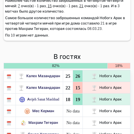
Наиболее частое количество заброшенных в четвертой четверти
мячей:
7
очко(в) - 1 раз,
15
очко(в) - 1 раз,
21
очко(в) - 1 раз. И в 3
матчах было другое количество.
Самое большое количество заброшенных командой Нобогх Арак в
четвертой четверти мячей при игре дома составило 21 в игре
против Махрам Тегеран, которая состоялась 08.03.23.
По 10 играм нет данных.
В гостях
82%
18%
25
26
Калех Мазандаран
Нобогх Арак
22
15
Калех Мазандаран
Нобогх Арак
18
19
Avijeh Sanat Mashhad
Нобогх Арак
No data
Мес Керман
Нобогх Арак
No data
Махрам Тегеран
Нобогх Арак