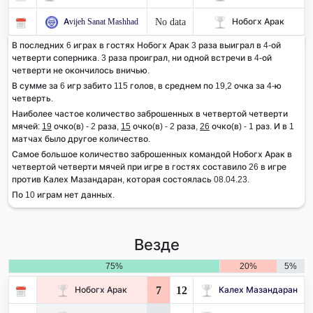
No data
Avijeh Sanat Mashhad
Нобогх Арак
В последних 6 играх в гостях Нобогх Арак 3 раза выиграл в 4-ой
четверти соперника. 3 раза проиграл, ни одной встречи в 4-ой
четверти не окончилось вничью.
В сумме за 6 игр забито 115 голов, в среднем по 19,2 очка за 4-ю
четверть.
Наиболее частое количество заброшенных в четвертой четверти
мячей:
19
очко(в) - 2 раза,
15
очко(в) - 2 раза,
26
очко(в) - 1 раз. И в 1
матчах было другое количество.
Самое большое количество заброшенных командой Нобогх Арак в
четвертой четверти мячей при игре в гостях составило 26 в игре
против Калех Мазандаран, которая состоялась 08.04.23.
По 10 играм нет данных.
Везде
75%
20%
5%
7
12
Нобогх Арак
Калех Мазандаран