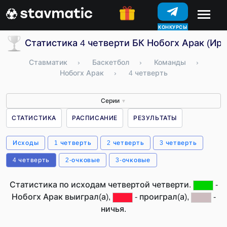
КОНКУРСЫ
Статистика 4 четверти БК Нобогх Арак (Ира
Ставматик
›
Баскетбол
›
Команды
›
Нобогх Арак
›
4 четверть
Серии
▼
СТАТИСТИКА
РАСПИСАНИЕ
РЕЗУЛЬТАТЫ
Исходы
1 четверть
2 четверть
3 четверть
4 четверть
2-очковые
3-очковые
Статистика по исходам четвертой четверти.
-
Нобогх Арак выиграл(а),
- проиграл(а),
-
ничья.