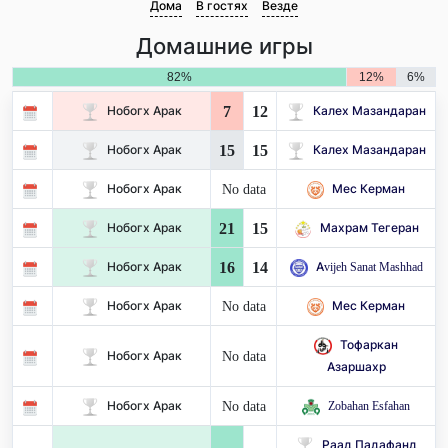
Дома
В гостях
Везде
Домашние игры
82%
12%
6%
7
12
Нобогх Арак
Калех Мазандаран
15
15
Нобогх Арак
Калех Мазандаран
No data
Нобогх Арак
Мес Керман
21
15
Нобогх Арак
Махрам Тегеран
16
14
Нобогх Арак
Avijeh Sanat Mashhad
No data
Нобогх Арак
Мес Керман
Тофаркан
No data
Нобогх Арак
Азаршахр
No data
Нобогх Арак
Zobahan Esfahan
Раад Падафанд