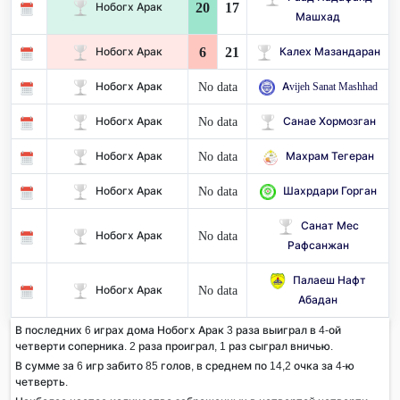
20
17
Нобогх Арак
Машхад
6
21
Нобогх Арак
Калех Мазандаран
No data
Нобогх Арак
Avijeh Sanat Mashhad
No data
Нобогх Арак
Санае Хормозган
No data
Нобогх Арак
Махрам Тегеран
No data
Нобогх Арак
Шахрдари Горган
Санат Мес
No data
Нобогх Арак
Рафсанжан
Палаеш Нафт
No data
Нобогх Арак
Абадан
В последних 6 играх дома Нобогх Арак 3 раза выиграл в 4-ой
четверти соперника. 2 раза проиграл, 1 раз сыграл вничью.
В сумме за 6 игр забито 85 голов, в среднем по 14,2 очка за 4-ю
четверть.