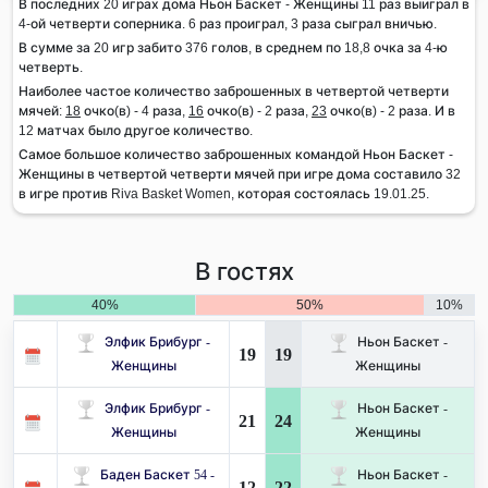
В последних 20 играх дома Ньон Баскет - Женщины 11 раз выиграл в
4-ой четверти соперника. 6 раз проиграл, 3 раза сыграл вничью.
В сумме за 20 игр забито 376 голов, в среднем по 18,8 очка за 4-ю
четверть.
Наиболее частое количество заброшенных в четвертой четверти
мячей:
18
очко(в) - 4 раза,
16
очко(в) - 2 раза,
23
очко(в) - 2 раза. И в
12 матчах было другое количество.
Самое большое количество заброшенных командой Ньон Баскет -
Женщины в четвертой четверти мячей при игре дома составило 32
в игре против Riva Basket Women, которая состоялась 19.01.25.
В гостях
40%
50%
10%
Элфик Брибург -
Ньон Баскет -
19
19
Женщины
Женщины
Элфик Брибург -
Ньон Баскет -
21
24
Женщины
Женщины
Баден Баскет 54 -
Ньон Баскет -
12
22