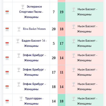
Эсперансе
Ньон Баскет -
7
19
Спортиве Пюли -
Женщины
Женщины
Ньон Баскет -
20
18
Riva Basket Women
Женщины
Баден Баскет 54 -
Ньон Баскет -
5
17
Женщины
Женщины
Элфик Брибург -
Ньон Баскет -
20
14
Женщины
Женщины
Элфик Брибург -
Ньон Баскет -
17
11
Женщины
Женщины
Элфик Брибург -
Ньон Баскет -
18
14
Женщины
Женщины
Труаторран -
Ньон Баскет -
14
18
Женщины
Женщины