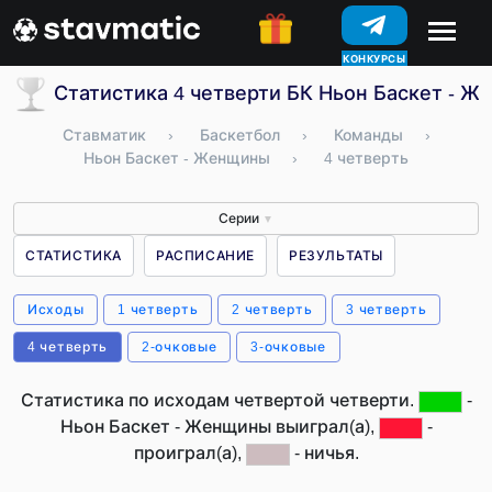
КОНКУРСЫ
Статистика 4 четверти БК Ньон Баскет - 
Ставматик
›
Баскетбол
›
Команды
›
Ньон Баскет - Женщины
›
4 четверть
Серии
▼
СТАТИСТИКА
РАСПИСАНИЕ
РЕЗУЛЬТАТЫ
Исходы
1 четверть
2 четверть
3 четверть
4 четверть
2-очковые
3-очковые
Статистика по исходам четвертой четверти.
-
Ньон Баскет - Женщины выиграл(а),
-
проиграл(а),
- ничья.