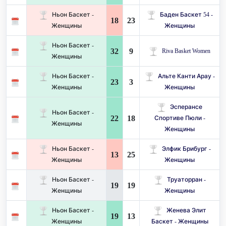
Ньон Баскет -
Баден Баскет 54 -
18
23
Женщины
Женщины
Ньон Баскет -
32
9
Riva Basket Women
Женщины
Ньон Баскет -
Альте Канти Арау -
23
3
Женщины
Женщины
Эсперансе
Ньон Баскет -
22
18
Спортиве Пюли -
Женщины
Женщины
Ньон Баскет -
Элфик Брибург -
13
25
Женщины
Женщины
Ньон Баскет -
Труаторран -
19
19
Женщины
Женщины
Ньон Баскет -
Женева Элит
19
13
Женщины
Баскет - Женщины