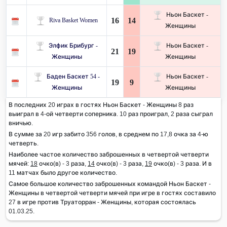
Ньон Баскет -
16
14
Riva Basket Women
Женщины
Элфик Брибург -
Ньон Баскет -
21
19
Женщины
Женщины
Баден Баскет 54 -
Ньон Баскет -
19
9
Женщины
Женщины
В последних 20 играх в гостях Ньон Баскет - Женщины 8 раз
выиграл в 4-ой четверти соперника. 10 раз проиграл, 2 раза сыграл
вничью.
В сумме за 20 игр забито 356 голов, в среднем по 17,8 очка за 4-ю
четверть.
Наиболее частое количество заброшенных в четвертой четверти
мячей:
18
очко(в) - 3 раза,
14
очко(в) - 3 раза,
19
очко(в) - 3 раза. И в
11 матчах было другое количество.
Самое большое количество заброшенных командой Ньон Баскет -
Женщины в четвертой четверти мячей при игре в гостях составило
27 в игре против Труаторран - Женщины, которая состоялась
01.03.25.