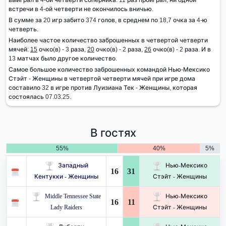
встречи в 4-ой четверти не окончилось вничью.
В сумме за 20 игр забито 374 голов, в среднем по 18,7 очка за 4-ю
четверть.
Наиболее частое количество заброшенных в четвертой четверти
мячей:
15
очко(в) - 3 раза,
20
очко(в) - 2 раза,
26
очко(в) - 2 раза. И в
13 матчах было другое количество.
Самое большое количество заброшенных командой Нью-Мексико
Стэйт - Женщины в четвертой четверти мячей при игре дома
составило 32 в игре против Луизиана Тек - Женщины, которая
состоялась 07.03.25.
В гостях
55%
40%
5%
Западный
Нью-Мексико
16
31
Кентукки - Женщины
Стэйт - Женщины
Middle Tennessee State
Нью-Мексико
16
11
Lady Raiders
Стэйт - Женщины