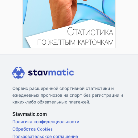
Сервис расширенной спортивной статистики и
ежедневных прогнозов на спорт без регистрации и
каких-либо обязательных платежей.
Stavmatic.com
Политика конфиденциальности
Обработка Cookies
Пользовательское соглашение