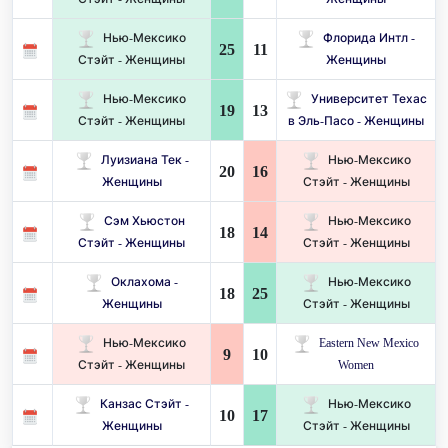
Нью-Мексико
Флорида Интл -
25
11
Стэйт - Женщины
Женщины
Нью-Мексико
Университет Техас
19
13
Стэйт - Женщины
в Эль-Пасо - Женщины
Луизиана Тек -
Нью-Мексико
20
16
Женщины
Стэйт - Женщины
Сэм Хьюстон
Нью-Мексико
18
14
Стэйт - Женщины
Стэйт - Женщины
Оклахома -
Нью-Мексико
18
25
Женщины
Стэйт - Женщины
Нью-Мексико
Eastern New Mexico
9
10
Стэйт - Женщины
Women
Канзас Стэйт -
Нью-Мексико
10
17
Женщины
Стэйт - Женщины