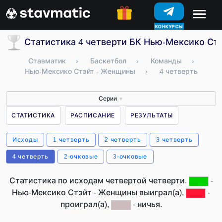
ПРОГНОЗЫ
Статистика 4 четверти БК Нью-Мексико Ст
Ставматик
›
Баскетбол
›
Команды
›
Нью-Мексико Стэйт - Женщины
›
4 четверть
Серии
▼
СТАТИСТИКА
РАСПИСАНИЕ
РЕЗУЛЬТАТЫ
Исходы
1 четверть
2 четверть
3 четверть
4 четверть
2-очковые
3-очковые
Статистика по исходам четвертой четверти.
-
Нью-Мексико Стэйт - Женщины выиграл(а),
-
проиграл(а),
- ничья.