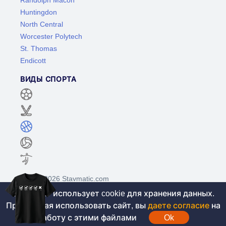
Huntingdon
North Central
Worcester Polytech
St. Thomas
Endicott
ВИДЫ СПОРТА
©2017-2026 Stavmatic.com
Этот сайт использует cookie для хранения данных.
Продолжая использовать сайт, вы
даете согласие
на
Для лиц старше 18 лет. На сайте не
работу с этими файлами
Ok
проводятся игры на денежные средства, вся