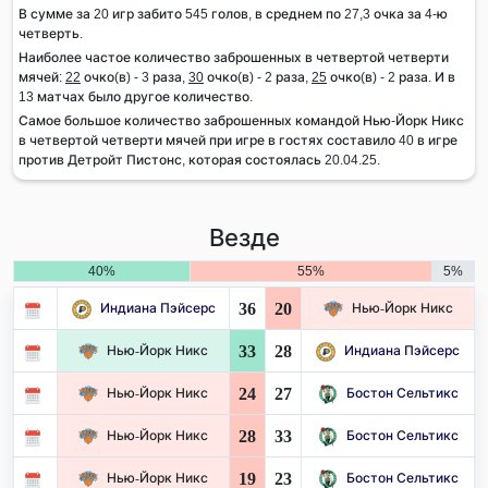
В сумме за 20 игр забито 545 голов, в среднем по 27,3 очка за 4-ю
четверть.
Наиболее частое количество заброшенных в четвертой четверти
мячей:
22
очко(в) - 3 раза,
30
очко(в) - 2 раза,
25
очко(в) - 2 раза. И в
13 матчах было другое количество.
Самое большое количество заброшенных командой Нью-Йорк Никс
в четвертой четверти мячей при игре в гостях составило 40 в игре
против Детройт Пистонс, которая состоялась 20.04.25.
Везде
40%
55%
5%
36
20
Индиана Пэйсерс
Нью-Йорк Никс
33
28
Нью-Йорк Никс
Индиана Пэйсерс
24
27
Нью-Йорк Никс
Бостон Сельтикс
28
33
Нью-Йорк Никс
Бостон Сельтикс
19
23
Нью-Йорк Никс
Бостон Сельтикс