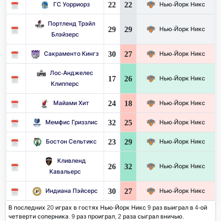
22
22
ГС Уорриорз
Нью-Йорк Никс
Портленд Трэйл
29
29
Нью-Йорк Никс
Блэйзерс
30
27
Сакраменто Кингз
Нью-Йорк Никс
Лос-Анджелес
17
26
Нью-Йорк Никс
Клипперс
24
18
Майами Хит
Нью-Йорк Никс
32
25
Мемфис Гриззлис
Нью-Йорк Никс
23
29
Бостон Сельтикс
Нью-Йорк Никс
Кливленд
26
32
Нью-Йорк Никс
Кавальерс
30
27
Индиана Пэйсерс
Нью-Йорк Никс
В последних 20 играх в гостях Нью-Йорк Никс 9 раз выиграл в 4-ой
четверти соперника. 9 раз проиграл, 2 раза сыграл вничью.