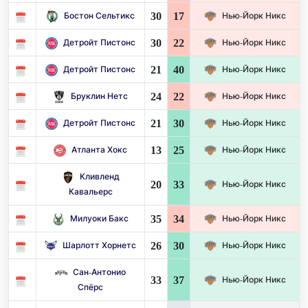
30
17
Бостон Сельтикс
Нью-Йорк Никс
30
22
Детройт Пистонс
Нью-Йорк Никс
21
40
Детройт Пистонс
Нью-Йорк Никс
24
22
Бруклин Нетс
Нью-Йорк Никс
21
30
Детройт Пистонс
Нью-Йорк Никс
13
25
Атланта Хокс
Нью-Йорк Никс
Кливленд
20
33
Нью-Йорк Никс
Кавальерс
35
34
Милуоки Бакс
Нью-Йорк Никс
26
30
Шарлотт Хорнетс
Нью-Йорк Никс
Сан-Антонио
33
37
Нью-Йорк Никс
Спёрс