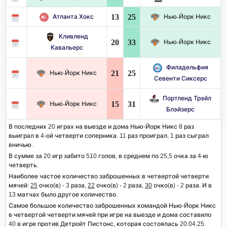
13
25
Атланта Хокс
Нью-Йорк Никс
Кливленд
20
33
Нью-Йорк Никс
Кавальерс
Филадельфия
21
25
Нью-Йорк Никс
Севенти Сиксерс
Портленд Трэйл
15
31
Нью-Йорк Никс
Блэйзерс
В последних 20 играх на выезде и дома Нью-Йорк Никс 8 раз
выиграл в 4-ой четверти соперника. 11 раз проиграл, 1 раз сыграл
вничью.
В сумме за 20 игр забито 510 голов, в среднем по 25,5 очка за 4-ю
четверть.
Наиболее частое количество заброшенных в четвертой четверти
мячей:
25
очко(в) - 3 раза,
22
очко(в) - 2 раза,
30
очко(в) - 2 раза. И в
13 матчах было другое количество.
Самое большое количество заброшенных командой Нью-Йорк Никс
в четвертой четверти мячей при игре на выезде и дома составило
40 в игре против Детройт Пистонс, которая состоялась 20.04.25.