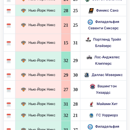
28
25
Нью-Йорк Никс
Финикс Санз
Филадельфия
21
25
Нью-Йорк Никс
Севенти Сиксерс
Портленд Трэйл
15
31
Нью-Йорк Никс
Блэйзерс
Лос-Анджелес
32
29
Нью-Йорк Никс
Клипперс
29
30
Нью-Йорк Никс
Даллас Мэверикс
Вашингтон
27
30
Нью-Йорк Никс
Уизардс
31
28
Нью-Йорк Никс
Майами Хит
32
21
Нью-Йорк Никс
ГС Уорриорз
Филадельфия
31
27
Нью-Йорк Никс