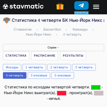
КОНКУРСЫ
Статистика 4 четверти БК Нью-Йорк Никс 
Ставматик
›
Баскетбол
›
Команды
›
Нью-Йорк Никс
›
4 четверть
Серии
▼
СТАТИСТИКА
РАСПИСАНИЕ
РЕЗУЛЬТАТЫ
Исходы
1 четверть
2 четверть
3 четверть
4 четверть
2-очковые
3-очковые
Статистика по исходам четвертой четверти.
-
Нью-Йорк Никс выиграл(а),
- проиграл(а),
- ничья.