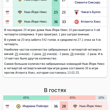
Севенти Сиксерс
23
21
Нью-Йорк Никс
Чикаго Буллз
36
33
Нью-Йорк Никс
Атланта Хокс
В последних 20 играх дома Нью-Йорк Никс 10 раз выиграл в 4-ой
четверти соперника. 9 раз проиграл, 1 раз сыграл вничью.
В сумме за 20 игр забито 542 голов, в среднем по 27,1 очка за 4-ю
четверть.
Наиболее частое количество заброшенных в четвертой четверти
мячей:
25
очко(в) - 2 раза,
24
очко(в) - 2 раза,
28
очко(в) - 2 раза. И в
14 матчах было другое количество.
Самое большое количество заброшенных командой Нью-Йорк Никс
в четвертой четверти мячей при игре дома составило 36 в игре
против Атланта Хокс, которая состоялась 13.02.25.
В гостях
45%
45%
10%
36
20
Индиана Пэйсерс
Нью-Йорк Никс