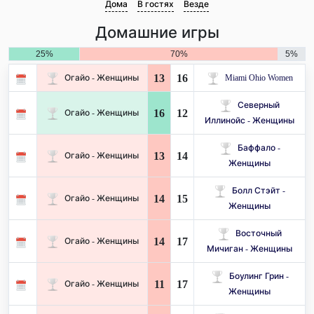
Дома
В гостях
Везде
Домашние игры
25%
70%
5%
13
16
Огайо - Женщины
Miami Ohio Women
Северный
16
12
Огайо - Женщины
Иллинойс - Женщины
Баффало -
13
14
Огайо - Женщины
Женщины
Болл Стэйт -
14
15
Огайо - Женщины
Женщины
Восточный
14
17
Огайо - Женщины
Мичиган - Женщины
Боулинг Грин -
11
17
Огайо - Женщины
Женщины