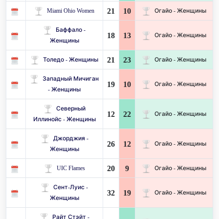
21
10
Miami Ohio Women
Огайо - Женщины
Баффало -
18
13
Огайо - Женщины
Женщины
21
23
Толедо - Женщины
Огайо - Женщины
Западный Мичиган
19
10
Огайо - Женщины
- Женщины
Северный
12
22
Огайо - Женщины
Иллинойс - Женщины
Джорджия -
26
12
Огайо - Женщины
Женщины
20
9
UIC Flames
Огайо - Женщины
Сент-Луис -
32
19
Огайо - Женщины
Женщины
Райт Стэйт -