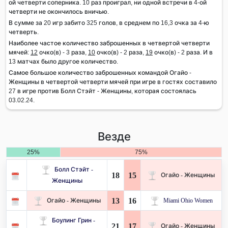
ой четверти соперника. 10 раз проиграл, ни одной встречи в 4-ой
четверти не окончилось вничью.
В сумме за 20 игр забито 325 голов, в среднем по 16,3 очка за 4-ю
четверть.
Наиболее частое количество заброшенных в четвертой четверти
мячей:
12
очко(в) - 3 раза,
10
очко(в) - 2 раза,
19
очко(в) - 2 раза. И в
13 матчах было другое количество.
Самое большое количество заброшенных командой Огайо -
Женщины в четвертой четверти мячей при игре в гостях составило
27 в игре против Болл Стэйт - Женщины, которая состоялась
03.02.24.
Везде
25%
75%
Болл Стэйт -
18
15
Огайо - Женщины
Женщины
13
16
Огайо - Женщины
Miami Ohio Women
Боулинг Грин -
21
17
Огайо - Женщины