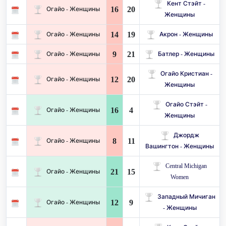
Кент Стэйт -
16
20
Огайо - Женщины
Женщины
14
19
Огайо - Женщины
Акрон - Женщины
9
21
Огайо - Женщины
Батлер - Женщины
Огайо Кристиан -
12
20
Огайо - Женщины
Женщины
Огайо Стэйт -
16
4
Огайо - Женщины
Женщины
Джордж
8
11
Огайо - Женщины
Вашингтон - Женщины
Central Michigan
21
15
Огайо - Женщины
Women
Западный Мичиган
12
9
Огайо - Женщины
- Женщины