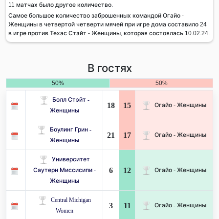
11 матчах было другое количество.
Самое большое количество заброшенных командой Огайо -
Женщины в четвертой четверти мячей при игре дома составило 24
в игре против Техас Стэйт - Женщины, которая состоялась 10.02.24.
В гостях
50%
50%
Болл Стэйт -
18
15
Огайо - Женщины
Женщины
Боулинг Грин -
21
17
Огайо - Женщины
Женщины
Университет
6
12
Саутерн Миссисипи -
Огайо - Женщины
Женщины
Central Michigan
3
11
Огайо - Женщины
Women