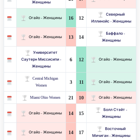
Женщины
Северный
16
12
Огайо - Женщины
Иллинойс - Женщины
Баффало -
13
14
Огайо - Женщины
Женщины
Университет
6
12
Саутерн Миссисипи -
Огайо - Женщины
Женщины
Central Michigan
3
11
Огайо - Женщины
Women
21
10
Miami Ohio Women
Огайо - Женщины
Болл Стэйт -
14
15
Огайо - Женщины
Женщины
Восточный
14
17
Огайо - Женщины
Мичиган - Женщины