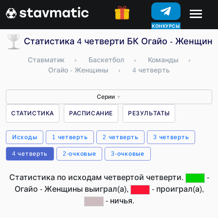
КОНКУРСЫ
Статистика 4 четверти БК Огайо - Женщин
Ставматик
›
Баскетбол
›
Команды
›
Огайо - Женщины
›
4 четверть
Серии
▼
СТАТИСТИКА
РАСПИСАНИЕ
РЕЗУЛЬТАТЫ
Исходы
1 четверть
2 четверть
3 четверть
4 четверть
2-очковые
3-очковые
Статистика по исходам четвертой четверти.
-
Огайо - Женщины выиграл(а),
- проиграл(а),
- ничья.