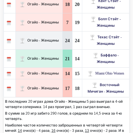
Кент Стэйт -
18
20
Огайо - Женщины
Женщины
Болл Стэйт -
7
19
Огайо - Женщины
Женщины
Техас Стэйт -
24
24
Огайо - Женщины
Женщины
Баффало -
21
14
Огайо - Женщины
Женщины
14
15
Огайо - Женщины
Miami Ohio Women
Восточный
17
18
Огайо - Женщины
Мичиган - Женщины
В последних 20 играх дома Огайо - Женщины 5 раз выиграл в 4-ой
четверти соперника. 14 раз проиграл, 1 раз сыграл вничью.
В сумме за 20 игр забито 290 голов, в среднем по 14,5 очка за 4-ю
четверть.
Наиболее частое количество заброшенных в четвертой четверти
мячей:
14
очко(в) - 4 раза,
16
очко(в) - 3 раза,
13
очко(в) - 2 раза. И в