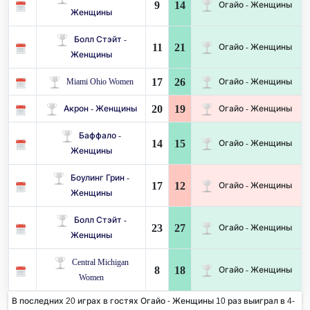
9
14
Огайо - Женщины
Женщины
Болл Стэйт -
11
21
Огайо - Женщины
Женщины
17
26
Miami Ohio Women
Огайо - Женщины
20
19
Акрон - Женщины
Огайо - Женщины
Баффало -
14
15
Огайо - Женщины
Женщины
Боулинг Грин -
17
12
Огайо - Женщины
Женщины
Болл Стэйт -
23
27
Огайо - Женщины
Женщины
Central Michigan
8
18
Огайо - Женщины
Women
В последних 20 играх в гостях Огайо - Женщины 10 раз выиграл в 4-