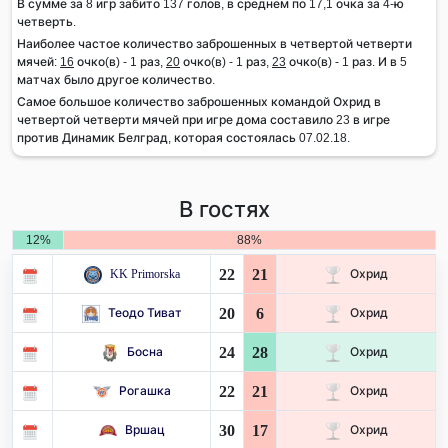
В сумме за 8 игр забито 137 голов, в среднем по 17,1 очка за 4-ю
четверть.
Наиболее частое количество заброшенных в четвертой четверти
мячей:
16
очко(в) - 1 раз,
20
очко(в) - 1 раз,
23
очко(в) - 1 раз. И в 5
матчах было другое количество.
Самое большое количество заброшенных командой Охрид в
четвертой четверти мячей при игре дома составило 23 в игре
против Динамик Белград, которая состоялась 07.02.18.
В гостях
12%
88%
22
21
KK Primorska
Охрид
20
6
Теодо Тиват
Охрид
24
28
Босна
Охрид
22
21
Рогашка
Охрид
30
17
Вршац
Охрид