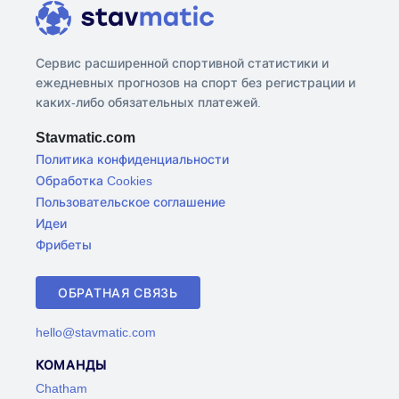
Сервис расширенной спортивной статистики и
ежедневных прогнозов на спорт без регистрации и
каких-либо обязательных платежей.
Stavmatic.com
Политика конфиденциальности
Обработка Cookies
Пользовательское соглашение
Идеи
Фрибеты
ОБРАТНАЯ СВЯЗЬ
hello@stavmatic.com
КОМАНДЫ
Chatham