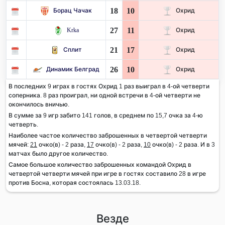
18
10
Борац Чачак
Охрид
27
11
Krka
Охрид
21
17
Сплит
Охрид
26
10
Динамик Белград
Охрид
В последних 9 играх в гостях Охрид 1 раз выиграл в 4-ой четверти
соперника. 8 раз проиграл, ни одной встречи в 4-ой четверти не
окончилось вничью.
В сумме за 9 игр забито 141 голов, в среднем по 15,7 очка за 4-ю
четверть.
Наиболее частое количество заброшенных в четвертой четверти
мячей:
21
очко(в) - 2 раза,
17
очко(в) - 2 раза,
10
очко(в) - 2 раза. И в 3
матчах было другое количество.
Самое большое количество заброшенных командой Охрид в
четвертой четверти мячей при игре в гостях составило 28 в игре
против Босна, которая состоялась 13.03.18.
Везде