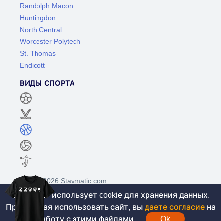
Randolph Macon
Huntingdon
North Central
Worcester Polytech
St. Thomas
Endicott
ВИДЫ СПОРТА
©2017-2026 Stavmatic.com
Этот сайт использует cookie для хранения данных.
Продолжая использовать сайт, вы
даете согласие
на
Для лиц старше 18 лет. На сайте не
работу с этими файлами
Ok