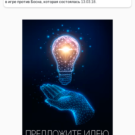
в игре против Босна, которая состоялась 13.03.18.