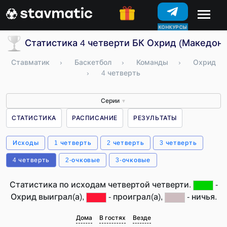
КОНКУРСЫ
Статистика 4 четверти БК Охрид (Македони
Ставматик
›
Баскетбол
›
Команды
›
Охрид
›
4 четверть
Серии
▼
СТАТИСТИКА
РАСПИСАНИЕ
РЕЗУЛЬТАТЫ
Исходы
1 четверть
2 четверть
3 четверть
4 четверть
2-очковые
3-очковые
Статистика по исходам четвертой четверти.
-
Охрид выиграл(а),
- проиграл(а),
- ничья.
Дома
В гостях
Везде