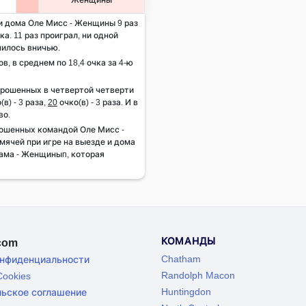
 и дома Оле Мисс - Женщины 9 раз
а. 11 раз проиграл, ни одной
чилось вничью.
ов, в среднем по 18,4 очка за 4-ю
брошенных в четвертой четверти
(в) - 3 раза,
20
очко(в) - 3 раза. И в
во.
ошенных командой Оле Мисс -
ячей при игре на выезде и дома
бама - Женщиныn, которая
КОМАНДЫ
.com
Chatham
онфиденциальности
Randolph Macon
ookies
Huntingdon
льское соглашение