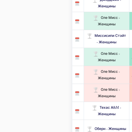
Женщины
Оле Мисс -
Женщины
Миссисипи Стэйт
- Женщины
Оле Мисс -
Женщины
Оле Мисс -
Женщины
Оле Мисс -
Женщины
Техас A&M -
Женщины
Оберн - Женщины