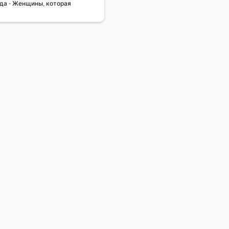
ида - Женщины, которая