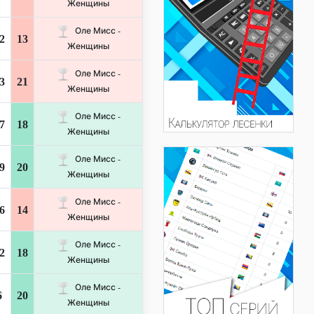
Женщины
Оле Мисс -
2
13
Женщины
Оле Мисс -
3
21
Женщины
Оле Мисс -
7
18
Женщины
Оле Мисс -
9
20
Женщины
Оле Мисс -
6
14
Женщины
Оле Мисс -
2
18
Женщины
Оле Мисс -
6
20
Женщины