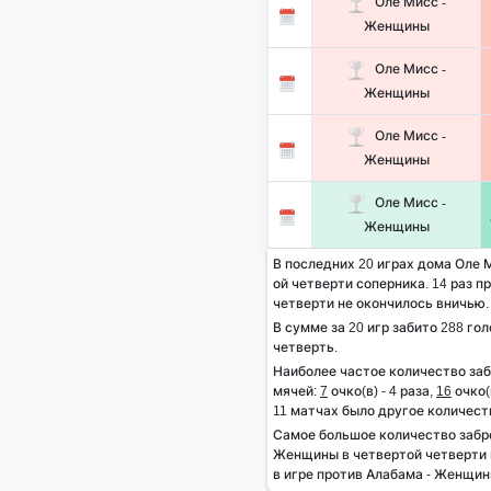
Оле Мисс -
Женщины
Оле Мисс -
Женщины
Оле Мисс -
Женщины
Оле Мисс -
Женщины
В последних 20 играх дома Оле М
ой четверти соперника. 14 раз пр
четверти не окончилось вничью.
В сумме за 20 игр забито 288 гол
четверть.
Наиболее частое количество за
мячей:
7
очко(в) - 4 раза,
16
очко(в
11 матчах было другое количест
Самое большое количество забр
Женщины в четвертой четверти 
в игре против Алабама - Женщины