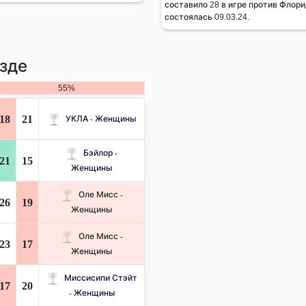
составило 28 в игре против Флор
состоялась 09.03.24.
зде
55%
18
21
УКЛА - Женщины
Бэйлор -
21
15
Женщины
Оле Мисс -
26
19
Женщины
Оле Мисс -
23
17
Женщины
Миссисипи Стэйт
17
20
- Женщины