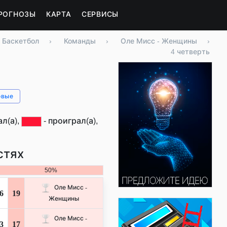
РОГНОЗЫ
КАРТА
СЕРВИСЫ
Баскетбол
›
Команды
›
Оле Мисс - Женщины
›
4 четверть
овые
л(а),
- проиграл(а),
стях
50%
Оле Мисс -
6
19
Женщины
Оле Мисс -
3
17