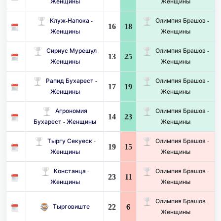
Женщины
Женщины
Клуж-Напока -
Олимпия Брашов -
16
18
Женщины
Женщины
Сириус Мурешул
Олимпия Брашов -
13
25
Женщины
Женщины
Рапид Бухарест -
Олимпия Брашов -
17
19
Женщины
Женщины
Агрономия
Олимпия Брашов -
14
23
Бухарест - Женщины
Женщины
Тыргу Секуеск -
Олимпия Брашов -
19
15
Женщины
Женщины
Констанца -
Олимпия Брашов -
23
11
Женщины
Женщины
Олимпия Брашов -
22
6
Тырговиште
Женщины