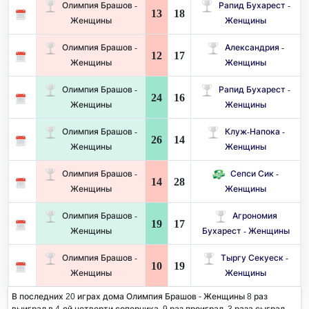
Олимпия Брашов -
Рапид Бухарест -
13
18
Женщины
Женщины
Олимпия Брашов -
Александрия -
12
17
Женщины
Женщины
Олимпия Брашов -
Рапид Бухарест -
24
16
Женщины
Женщины
Олимпия Брашов -
Клуж-Напока -
26
14
Женщины
Женщины
Олимпия Брашов -
Сепси Сик -
14
28
Женщины
Женщины
Олимпия Брашов -
Агрономия
19
17
Женщины
Бухарест - Женщины
Олимпия Брашов -
Тыргу Секуеск -
10
19
Женщины
Женщины
В последних 20 играх дома Олимпия Брашов - Женщины 8 раз
выиграл в 4-ой четверти соперника. 9 раз проиграл, 3 раза сыграл