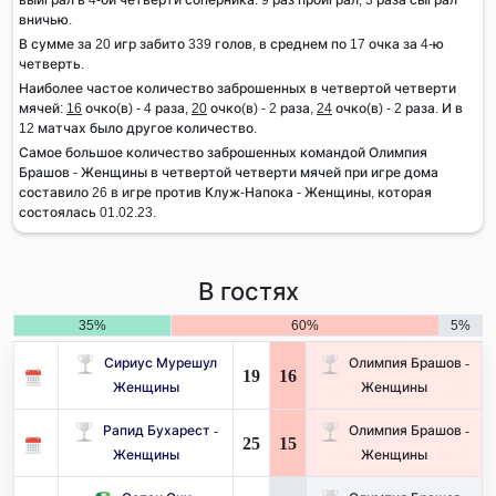
вничью.
В сумме за 20 игр забито 339 голов, в среднем по 17 очка за 4-ю
четверть.
Наиболее частое количество заброшенных в четвертой четверти
мячей:
16
очко(в) - 4 раза,
20
очко(в) - 2 раза,
24
очко(в) - 2 раза. И в
12 матчах было другое количество.
Самое большое количество заброшенных командой Олимпия
Брашов - Женщины в четвертой четверти мячей при игре дома
составило 26 в игре против Клуж-Напока - Женщины, которая
состоялась 01.02.23.
В гостях
35%
60%
5%
Сириус Мурешул
Олимпия Брашов -
19
16
Женщины
Женщины
Рапид Бухарест -
Олимпия Брашов -
25
15
Женщины
Женщины