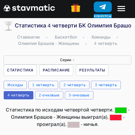
КОНКУРСЫ
Статистика 4 четверти БК Олимпия Брашов
Ставматик
›
Баскетбол
›
Команды
›
Олимпия Брашов - Женщины
›
4 четверть
Серии
▼
СТАТИСТИКА
РАСПИСАНИЕ
РЕЗУЛЬТАТЫ
Исходы
1 четверть
2 четверть
3 четверть
4 четверть
2-очковые
3-очковые
Статистика по исходам четвертой четверти.
-
Олимпия Брашов - Женщины выиграл(а),
-
проиграл(а),
- ничья.