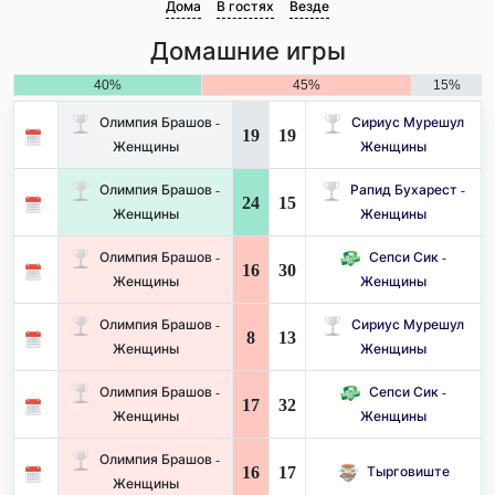
Дома
В гостях
Везде
Домашние игры
40%
45%
15%
Олимпия Брашов -
Сириус Мурешул
19
19
Женщины
Женщины
Олимпия Брашов -
Рапид Бухарест -
24
15
Женщины
Женщины
Олимпия Брашов -
Сепси Сик -
16
30
Женщины
Женщины
Олимпия Брашов -
Сириус Мурешул
8
13
Женщины
Женщины
Олимпия Брашов -
Сепси Сик -
17
32
Женщины
Женщины
Олимпия Брашов -
16
17
Тырговиште
Женщины