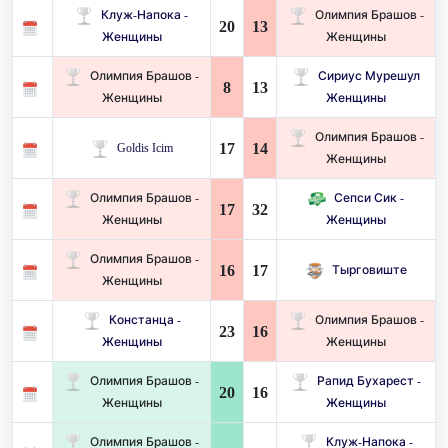
Клуж-Напока -
Олимпия Брашов -
20
13
Женщины
Женщины
Олимпия Брашов -
Сириус Мурешул
8
13
Женщины
Женщины
Олимпия Брашов -
17
14
Goldis Icim
Женщины
Олимпия Брашов -
Сепси Сик -
17
32
Женщины
Женщины
Олимпия Брашов -
16
17
Тырговиште
Женщины
Констанца -
Олимпия Брашов -
23
16
Женщины
Женщины
Олимпия Брашов -
Рапид Бухарест -
20
16
Женщины
Женщины
Олимпия Брашов -
Клуж-Напока -