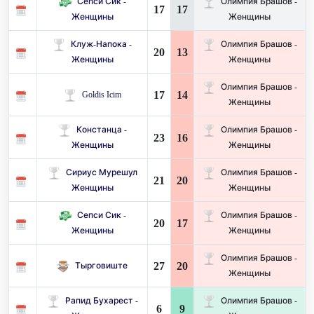
Сепси Сик -
Олимпия Брашов -
17
17
Женщины
Женщины
Клуж-Напока -
Олимпия Брашов -
20
13
Женщины
Женщины
Олимпия Брашов -
17
14
Goldis Icim
Женщины
Констанца -
Олимпия Брашов -
23
16
Женщины
Женщины
Сириус Мурешул
Олимпия Брашов -
21
20
Женщины
Женщины
Сепси Сик -
Олимпия Брашов -
20
17
Женщины
Женщины
Олимпия Брашов -
27
20
Тырговиште
Женщины
Рапид Бухарест -
Олимпия Брашов -
6
9