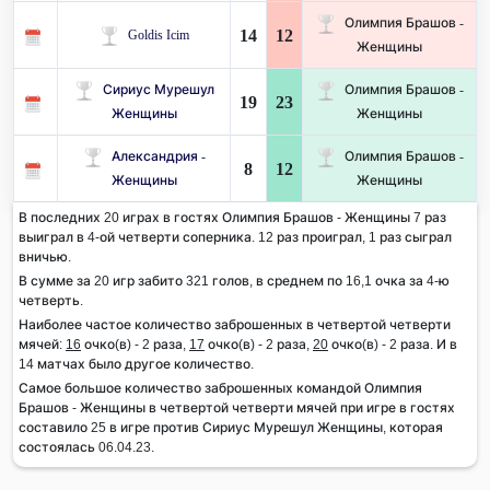
Олимпия Брашов -
14
12
Goldis Icim
Женщины
Сириус Мурешул
Олимпия Брашов -
19
23
Женщины
Женщины
Александрия -
Олимпия Брашов -
8
12
Женщины
Женщины
В последних 20 играх в гостях Олимпия Брашов - Женщины 7 раз
выиграл в 4-ой четверти соперника. 12 раз проиграл, 1 раз сыграл
вничью.
В сумме за 20 игр забито 321 голов, в среднем по 16,1 очка за 4-ю
четверть.
Наиболее частое количество заброшенных в четвертой четверти
мячей:
16
очко(в) - 2 раза,
17
очко(в) - 2 раза,
20
очко(в) - 2 раза. И в
14 матчах было другое количество.
Самое большое количество заброшенных командой Олимпия
Брашов - Женщины в четвертой четверти мячей при игре в гостях
составило 25 в игре против Сириус Мурешул Женщины, которая
состоялась 06.04.23.