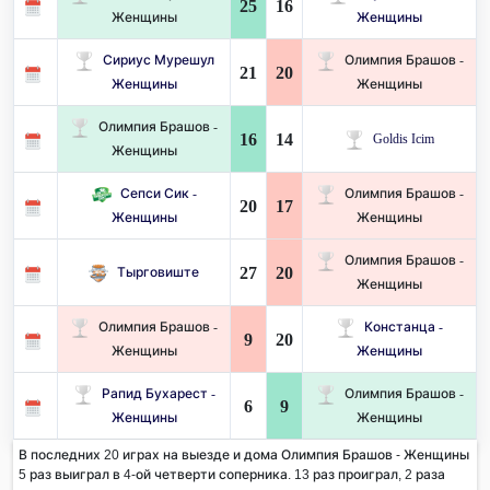
25
16
Женщины
Женщины
Сириус Мурешул
Олимпия Брашов -
21
20
Женщины
Женщины
Олимпия Брашов -
16
14
Goldis Icim
Женщины
Сепси Сик -
Олимпия Брашов -
20
17
Женщины
Женщины
Олимпия Брашов -
27
20
Тырговиште
Женщины
Олимпия Брашов -
Констанца -
9
20
Женщины
Женщины
Рапид Бухарест -
Олимпия Брашов -
6
9
Женщины
Женщины
В последних 20 играх на выезде и дома Олимпия Брашов - Женщины
5 раз выиграл в 4-ой четверти соперника. 13 раз проиграл, 2 раза