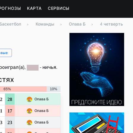
РОГНОЗЫ
КАРТА
СЕРВИСЫ
Баскетбол
›
Команды
›
Опава Б
›
4 четверть
овые
роиграл(а),
- ничья.
стях
65%
10%
2
28
Опава Б
1
17
Опава Б
3
23
Опава Б