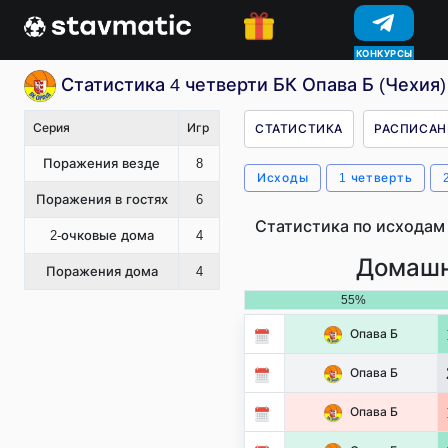
КОНКУРСЫ
Статистика 4 четверти БК Опава Б (Чехия)
Серия
Игр
СТАТИСТИКА
РАСПИСАН
Поражения везде
8
Исходы
1 четверть
Поражения в гостях
6
Статистика по исходам
2-очковые дома
4
Домашн
Поражения дома
4
55%
Опава Б
Опава Б
Опава Б