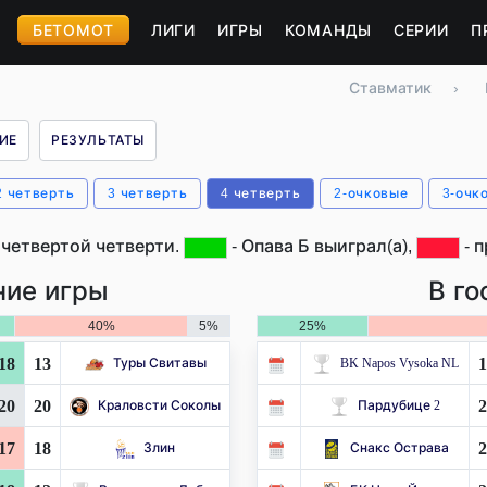
БЕТОМОТ
ЛИГИ
ИГРЫ
КОМАНДЫ
СЕРИИ
П
Ставматик
›
ИЕ
РЕЗУЛЬТАТЫ
2 четверть
3 четверть
4 четверть
2-очковые
3-очк
 четвертой четверти.
- Опава Б выиграл(а),
- п
ие игры
В го
40%
5%
25%
18
13
1
Туры Свитавы
BK Napos Vysoka NL
20
20
2
Краловсти Соколы
Пардубице 2
17
18
2
Злин
Снакс Острава