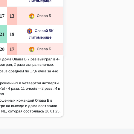
Литомерице
17
13
Опава Б
Славой БК
21
19
Литомерице
20
17
Опава Б
 дома Опава Б 7 раз выиграл в 4-
оиграл, 2 раза сыграл вничью.
ов, в среднем по 17,6 очка за 4-ю
брошенных в четвертой четверти
(в) - 4 раза,
11
очко(в) - 2 раза. И в
во.
ошенных командой Опава Б в
гре на выезде и дома составило
 NL, которая состоялась 26.01.25.