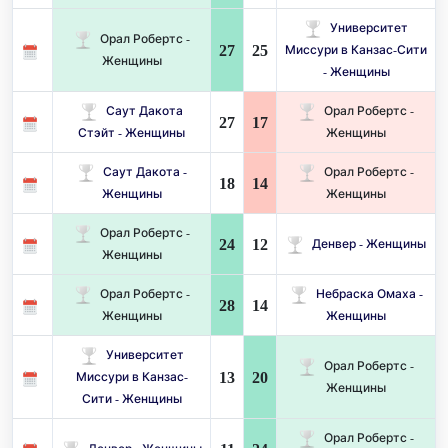
Университет
Орал Робертс -
27
25
Миссури в Канзас-Сити
Женщины
- Женщины
Саут Дакота
Орал Робертс -
27
17
Стэйт - Женщины
Женщины
Саут Дакота -
Орал Робертс -
18
14
Женщины
Женщины
Орал Робертс -
24
12
Денвер - Женщины
Женщины
Орал Робертс -
Небраска Омаха -
28
14
Женщины
Женщины
Университет
Орал Робертс -
13
20
Миссури в Канзас-
Женщины
Сити - Женщины
Орал Робертс -