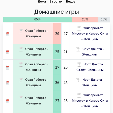
Дома
В гостях
Везде
Домашние игры
65%
25%
10%
Университет
Орал Робертс -
20
27
Миссури в Канзас-Сити
Женщины
- Женщины
Орал Робертс -
Саут Дакота -
25
21
Женщины
Женщины
Орал Робертс -
Норт Дакота
27
25
Женщины
Стэйт - Женщины
Орал Робертс -
Норт Дакота -
26
25
Женщины
Женщины
Университет
Орал Робертс -
27
25
Миссури в Канзас-Сити
Женщины
- Женщины