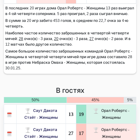
В последних 20 играх дома Орал Робертс - Женщины 13 раз выиграл
в 4-ой четверти соперника. 5 раз проиграл, 2 раза сыграл вничью.
В сумме за 20 игр забито 453 голов, в среднем по 22,7 очка за 4-ю
четверть.
Наиболее частое количество заброшенных в четвертой четверти
мячей:
28
очко(в) - 3 раза,
20
очко(в) - 3 раза,
27
очко(в) - 2 раза. И в
12 матчах было другое количество.
Самое большое количество заброшенных командой Орал Робертс -
Женщины в четвертой четверти мячей при игре дома составило 28
в игре против Небраска Омаха - Женщины, которая состоялась
30.01.25.
В гостях
50%
45%
5%
Саут Дакота
Орал Робертс -
13
19
Стэйт - Женщины
Женщины
Саут Дакота
Орал Робертс -
27
17
Стэйт - Женщины
Женщины