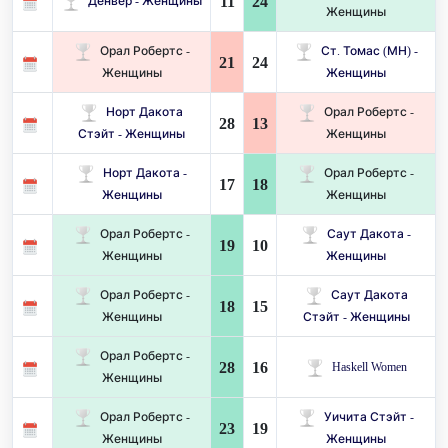
11
24
Денвер - Женщины
Женщины
Орал Робертс -
Ст. Томас (МН) -
21
24
Женщины
Женщины
Норт Дакота
Орал Робертс -
28
13
Стэйт - Женщины
Женщины
Норт Дакота -
Орал Робертс -
17
18
Женщины
Женщины
Орал Робертс -
Саут Дакота -
19
10
Женщины
Женщины
Орал Робертс -
Саут Дакота
18
15
Женщины
Стэйт - Женщины
Орал Робертс -
28
16
Haskell Women
Женщины
Орал Робертс -
Уичита Стэйт -
23
19
Женщины
Женщины