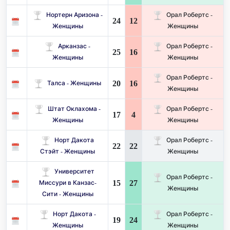
Нортерн Аризона -
Орал Робертс -
24
12
Женщины
Женщины
Арканзас -
Орал Робертс -
25
16
Женщины
Женщины
Орал Робертс -
20
16
Талса - Женщины
Женщины
Штат Оклахома -
Орал Робертс -
17
4
Женщины
Женщины
Норт Дакота
Орал Робертс -
22
22
Стэйт - Женщины
Женщины
Университет
Орал Робертс -
15
27
Миссури в Канзас-
Женщины
Сити - Женщины
Норт Дакота -
Орал Робертс -
19
24
Женщины
Женщины