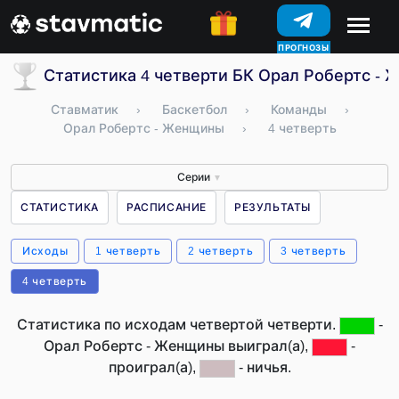
ПРОГНОЗЫ
Статистика 4 четверти БК Орал Робертс -
Ставматик
›
Баскетбол
›
Команды
›
Орал Робертс - Женщины
›
4 четверть
Серии
▼
СТАТИСТИКА
РАСПИСАНИЕ
РЕЗУЛЬТАТЫ
Исходы
1 четверть
2 четверть
3 четверть
4 четверть
Статистика по исходам четвертой четверти.
-
Орал Робертс - Женщины выиграл(а),
-
проиграл(а),
- ничья.