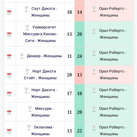
Саут Дакота -
Орал Робертс -
18
14
Женщины
Женщины
Университет
Орал Робертс -
13
20
Миссури в Канзас-
Женщины
Сити - Женщины
Орал Робертс -
11
24
Денвер - Женщины
Женщины
Норт Дакота
Орал Робертс -
28
13
Стэйт - Женщины
Женщины
Норт Дакота -
Орал Робертс -
17
18
Женщины
Женщины
Миссури -
Орал Робертс -
11
20
Женщины
Женщины
Оклахома -
Орал Робертс -
13
22
Женщины
Женщины