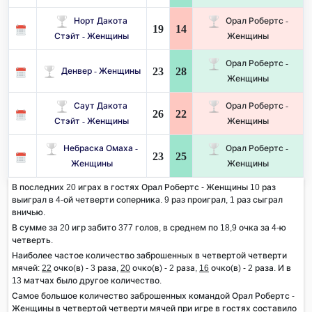
Норт Дакота
Орал Робертс -
19
14
Стэйт - Женщины
Женщины
Орал Робертс -
23
28
Денвер - Женщины
Женщины
Саут Дакота
Орал Робертс -
26
22
Стэйт - Женщины
Женщины
Небраска Омаха -
Орал Робертс -
23
25
Женщины
Женщины
В последних 20 играх в гостях Орал Робертс - Женщины 10 раз
выиграл в 4-ой четверти соперника. 9 раз проиграл, 1 раз сыграл
вничью.
В сумме за 20 игр забито 377 голов, в среднем по 18,9 очка за 4-ю
четверть.
Наиболее частое количество заброшенных в четвертой четверти
мячей:
22
очко(в) - 3 раза,
20
очко(в) - 2 раза,
16
очко(в) - 2 раза. И в
13 матчах было другое количество.
Самое большое количество заброшенных командой Орал Робертс -
Женщины в четвертой четверти мячей при игре в гостях составило