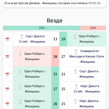
28 в игре против Денвер - Женщины, которая состоялась 03.02.24.
Везде
75%
25%
Саут Дакота
Орал Робертс -
13
19
Стэйт - Женщины
Женщины
Университет
Орал Робертс -
20
27
Миссури в Канзас-Сити
Женщины
- Женщины
Орал Робертс -
Саут Дакота -
25
21
Женщины
Женщины
Орал Робертс -
Норт Дакота
27
25
Женщины
Стэйт - Женщины
Орал Робертс -
Норт Дакота -
26
25
Женщины
Женщины