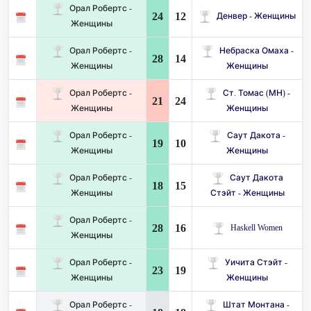
Орал Робертс -
24
12
Денвер - Женщины
Женщины
Орал Робертс -
Небраска Омаха -
28
14
Женщины
Женщины
Орал Робертс -
Ст. Томас (МН) -
21
24
Женщины
Женщины
Орал Робертс -
Саут Дакота -
19
10
Женщины
Женщины
Орал Робертс -
Саут Дакота
18
15
Женщины
Стэйт - Женщины
Орал Робертс -
28
16
Haskell Women
Женщины
Орал Робертс -
Уичита Стэйт -
23
19
Женщины
Женщины
Орал Робертс -
Штат Монтана -