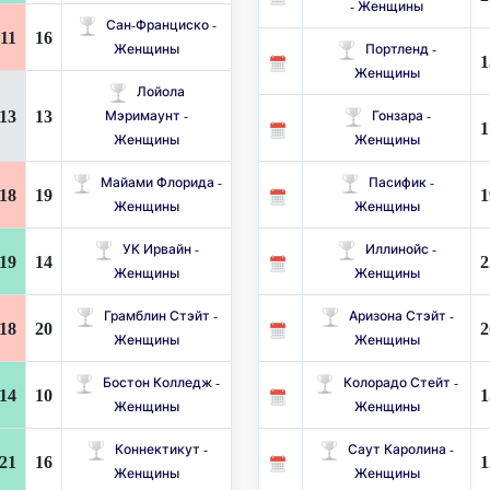
- Женщины
Сан-Франциско -
11
16
Женщины
Портленд -
1
Женщины
Лойола
13
13
Мэримаунт -
Гонзара -
1
Женщины
Женщины
Майами Флорида -
Пасифик -
18
19
1
Женщины
Женщины
УК Ирвайн -
Иллинойс -
19
14
2
Женщины
Женщины
Грамблин Стэйт -
Аризона Стэйт -
18
20
2
Женщины
Женщины
Бостон Колледж -
Колорадо Стейт -
14
10
1
Женщины
Женщины
Коннектикут -
Саут Каролина -
21
16
1
Женщины
Женщины