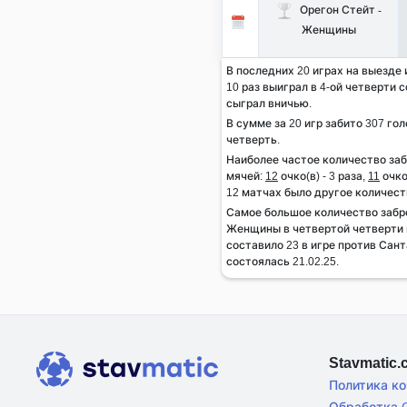
Орегон Стейт -
Женщины
В последних 20 играх на выезде
10 раз выиграл в 4-ой четверти с
сыграл вничью.
В сумме за 20 игр забито 307 гол
четверть.
Наиболее частое количество за
мячей:
12
очко(в) - 3 раза,
11
очко(
12 матчах было другое количест
Самое большое количество забр
Женщины в четвертой четверти м
составило 23 в игре против Сан
состоялась 21.02.25.
Stavmatic
Политика к
Обработка C