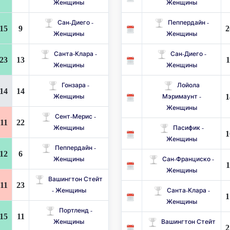
Женщины
Женщины
Сан-Диего -
Пеппердайн -
15
9
2
Женщины
Женщины
Санта-Клара -
Сан-Диего -
23
13
1
Женщины
Женщины
Гонзара -
Лойола
14
14
1
Женщины
Мэримаунт -
Женщины
Сент-Мерис -
11
22
Женщины
Пасифик -
1
Женщины
Пеппердайн -
12
6
Женщины
Сан-Франциско -
1
Женщины
Вашингтон Стейт
11
23
- Женщины
Санта-Клара -
1
Женщины
Портленд -
15
11
Женщины
Вашингтон Стейт
2