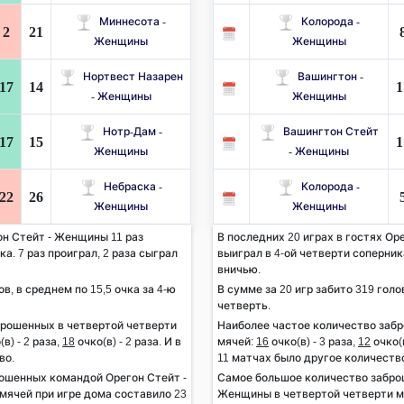
Миннесота -
Колорода -
2
21
Женщины
Женщины
Нортвест Назарен
Вашингтон -
17
14
1
- Женщины
Женщины
Нотр-Дам -
Вашингтон Стейт
17
15
1
Женщины
- Женщины
Небраска -
Колорода -
22
26
Женщины
Женщины
он Стейт - Женщины 11 раз
В последних 20 играх в гостях Ор
а. 7 раз проиграл, 2 раза сыграл
выиграл в 4-ой четверти соперника
вничью.
ов, в среднем по 15,5 очка за 4-ю
В сумме за 20 игр забито 319 голо
четверть.
брошенных в четвертой четверти
Наиболее частое количество заб
в) - 2 раза,
18
очко(в) - 2 раза. И в
мячей:
16
очко(в) - 3 раза,
12
очко(в
во.
11 матчах было другое количеств
ошенных командой Орегон Стейт -
Самое большое количество забро
мячей при игре дома составило 23
Женщины в четвертой четверти мя