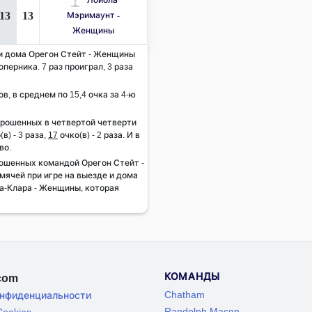
13
13
Мэримаунт -
Женщины
 и дома Орегон Стейт - Женщины
оперника. 7 раз проиграл, 3 раза
ов, в среднем по 15,4 очка за 4-ю
брошенных в четвертой четверти
в) - 3 раза,
17
очко(в) - 2 раза. И в
во.
ошенных командой Орегон Стейт -
ячей при игре на выезде и дома
та-Клара - Женщины, которая
КОМАНДЫ
.com
Chatham
онфиденциальности
Randolph Macon
ookies