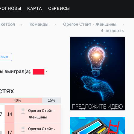
РОГНОЗЫ
КАРТА
СЕРВИСЫ
скетбол
›
Команды
›
Орегон Стейт - Женщины
›
4 четверть
овые
ы выиграл(а),
-
стях
40%
15%
Орегон Стейт -
7
14
Женщины
Орегон Стейт -
1
17