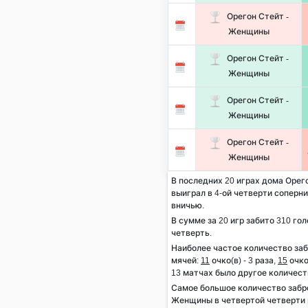
Орегон Стейт -
Женщины
Орегон Стейт -
Женщины
Орегон Стейт -
Женщины
Орегон Стейт -
Женщины
В последних 20 играх дома Орег
выиграл в 4-ой четверти соперник
вничью.
В сумме за 20 игр забито 310 гол
четверть.
Наиболее частое количество за
мячей:
11
очко(в) - 3 раза,
15
очко(
13 матчах было другое количест
Самое большое количество забр
Женщины в четвертой четверти 