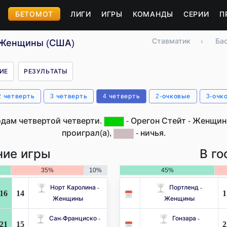
БЕТОМОТ
ЛИГИ
ИГРЫ
КОМАНДЫ
СЕРИИ
П
Ставматик
›
Ба
- Женщины (США)
ИЕ
РЕЗУЛЬТАТЫ
2 четверть
3 четверть
4 четверть
2-очковые
3-очк
одам четвертой четверти.
- Орегон Стейт - Женщин
проиграл(а),
- ничья.
ие игры
В го
35%
10%
45%
Норт Каролина -
Портленд -
16
14
1
Женщины
Женщины
Сан-Франциско -
Гонзара -
21
15
2