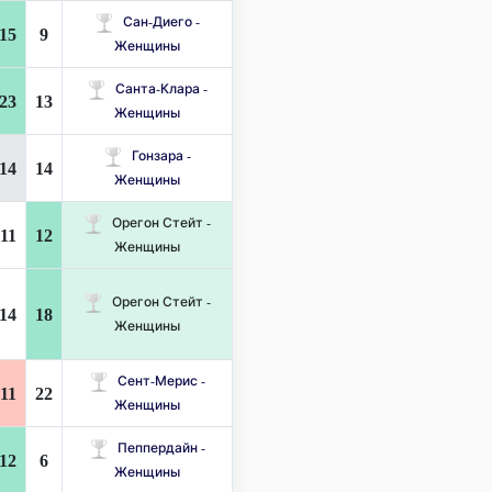
Сан-Диего -
15
9
Женщины
Санта-Клара -
23
13
Женщины
Гонзара -
14
14
Женщины
Орегон Стейт -
11
12
Женщины
Орегон Стейт -
14
18
Женщины
Сент-Мерис -
11
22
Женщины
Пеппердайн -
12
6
Женщины