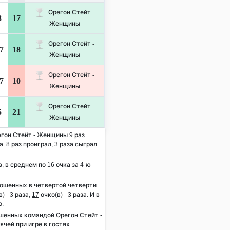
Орегон Стейт -
8
17
Женщины
Орегон Стейт -
7
18
Женщины
Орегон Стейт -
7
10
Женщины
Орегон Стейт -
5
21
Женщины
егон Стейт - Женщины 9 раз
. 8 раз проиграл, 3 раза сыграл
в, в среднем по 16 очка за 4-ю
рошенных в четвертой четверти
) - 3 раза,
17
очко(в) - 3 раза. И в
о.
шенных командой Орегон Стейт -
чей при игре в гостях