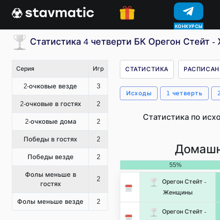
КОНКУРСЫ
Статистика 4 четверти БК Орегон Стейт 
Серия
Игр
СТАТИСТИКА
РАСПИСАН
2-очковые везде
3
Исходы
1 четверть
2-очковые в гостях
2
Статистика по исх
2-очковые дома
2
Победы в гостях
2
Домашн
Победы везде
2
55%
Фолы меньше в
2
Орегон Стейт -
гостях
Женщины
Фолы меньше везде
2
Орегон Стейт -