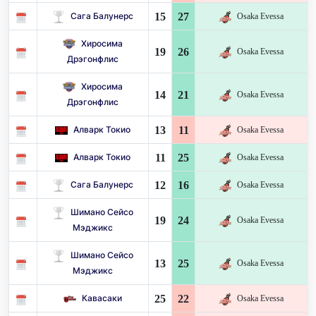
15
27
Сага Балунерс
Osaka Evessa
Хиросима
19
26
Osaka Evessa
Дрэгонфлис
Хиросима
14
21
Osaka Evessa
Дрэгонфлис
13
11
Алварк Токио
Osaka Evessa
11
25
Алварк Токио
Osaka Evessa
12
16
Сага Балунерс
Osaka Evessa
Шимано Сейсо
19
24
Osaka Evessa
Мэджикс
Шимано Сейсо
13
25
Osaka Evessa
Мэджикс
25
22
Кавасаки
Osaka Evessa