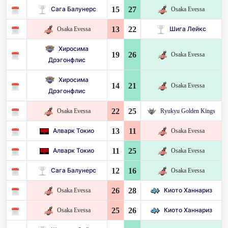
15
27
Сага Балунерс
Osaka Evessa
13
22
Osaka Evessa
Шига Лейкс
Хиросима
19
26
Osaka Evessa
Дрэгонфлис
Хиросима
14
21
Osaka Evessa
Дрэгонфлис
22
25
Osaka Evessa
Ryukyu Golden Kings
13
11
Алварк Токио
Osaka Evessa
11
25
Алварк Токио
Osaka Evessa
12
16
Сага Балунерс
Osaka Evessa
26
28
Osaka Evessa
Киото Ханнариз
25
26
Osaka Evessa
Киото Ханнариз