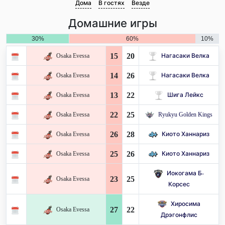
Дома
В гостях
Везде
Домашние игры
30%
60%
10%
15
20
Osaka Evessa
Нагасаки Велка
14
26
Osaka Evessa
Нагасаки Велка
13
22
Osaka Evessa
Шига Лейкс
22
25
Osaka Evessa
Ryukyu Golden Kings
26
28
Osaka Evessa
Киото Ханнариз
25
26
Osaka Evessa
Киото Ханнариз
Иокогама Б-
23
25
Osaka Evessa
Корсес
Хиросима
27
22
Osaka Evessa
Дрэгонфлис