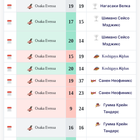
19
19
Osaka Evessa
Нагасаки Велка
Шимано Сейсо
17
15
Osaka Evessa
Мэджикс
Шимано Сейсо
20
14
Osaka Evessa
Мэджикс
15
19
Osaka Evessa
Koshigaya Alphas
20
14
Osaka Evessa
Koshigaya Alphas
19
37
Osaka Evessa
Санен Неофиникс
14
23
Osaka Evessa
Санен Неофиникс
Гумма Крейн
9
24
Osaka Evessa
Тандерс
Гумма Крейн
16
16
Osaka Evessa
Тандерс