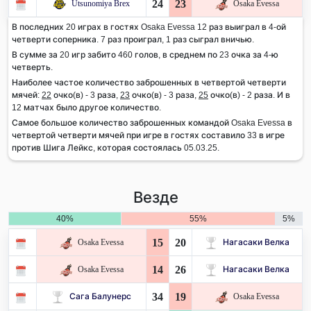
24
23
Utsunomiya Brex
Osaka Evessa
В последних 20 играх в гостях Osaka Evessa 12 раз выиграл в 4-ой
четверти соперника. 7 раз проиграл, 1 раз сыграл вничью.
В сумме за 20 игр забито 460 голов, в среднем по 23 очка за 4-ю
четверть.
Наиболее частое количество заброшенных в четвертой четверти
мячей:
22
очко(в) - 3 раза,
23
очко(в) - 3 раза,
25
очко(в) - 2 раза. И в
12 матчах было другое количество.
Самое большое количество заброшенных командой Osaka Evessa в
четвертой четверти мячей при игре в гостях составило 33 в игре
против Шига Лейкс, которая состоялась 05.03.25.
Везде
40%
55%
5%
15
20
Osaka Evessa
Нагасаки Велка
14
26
Osaka Evessa
Нагасаки Велка
34
19
Сага Балунерс
Osaka Evessa