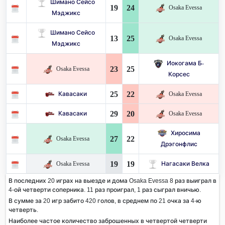
Шимано Сейсо
19
24
Osaka Evessa
Мэджикс
Шимано Сейсо
13
25
Osaka Evessa
Мэджикс
Иокогама Б-
23
25
Osaka Evessa
Корсес
25
22
Кавасаки
Osaka Evessa
29
20
Кавасаки
Osaka Evessa
Хиросима
27
22
Osaka Evessa
Дрэгонфлис
19
19
Osaka Evessa
Нагасаки Велка
В последних 20 играх на выезде и дома Osaka Evessa 8 раз выиграл в
4-ой четверти соперника. 11 раз проиграл, 1 раз сыграл вничью.
В сумме за 20 игр забито 420 голов, в среднем по 21 очка за 4-ю
четверть.
Наиболее частое количество заброшенных в четвертой четверти