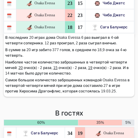
23
15
Osaka Evessa
Чиба Джетс
22
23
Osaka Evessa
Чиба Джетс
18
17
Osaka Evessa
Сага Балунерс
В последних 20 играх дома Osaka Evessa 6 раз выиграл в 4-ой
четверти соперника. 12 раз проиграл, 2 раза сыграл вничью.
В сумме за 20 игр забито 377 голов, в среднем по 18,9 очка за 4-ю
четверть.
Наиболее частое количество заброшенных в четвертой четверти
мячей:
20
очко(в) - 2 раза,
15
очко(в) - 2 раза,
19
очко(в) - 2 раза. И в
14 матчах было другое количество.
Самое большое количество заброшенных командой Osaka Evessa в
четвертой четверти мячей при игре дома составило 27 в игре
против Хиросима Дрэгонфлис, которая состоялась 19.03.25.
В гостях
60%
35%
5%
34
19
Сага Балунерс
Osaka Evessa