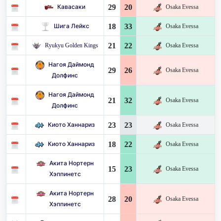
29
20
Кавасаки
Osaka Evessa
18
33
Шига Лейкс
Osaka Evessa
21
22
Ryukyu Golden Kings
Osaka Evessa
Нагоя Даймонд
29
26
Osaka Evessa
Долфинс
Нагоя Даймонд
21
32
Osaka Evessa
Долфинс
23
23
Киото Ханнариз
Osaka Evessa
18
22
Киото Ханнариз
Osaka Evessa
Акита Нортерн
15
23
Osaka Evessa
Хэппинетс
Акита Нортерн
28
20
Osaka Evessa
Хэппинетс