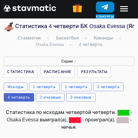
КОНКУРСЫ
Статистика 4 четверти БК Osaka Evessa (Яп
Ставматик
›
Баскетбол
›
Команды
›
Osaka Evessa
›
4 четверть
Серии
▼
СТАТИСТИКА
РАСПИСАНИЕ
РЕЗУЛЬТАТЫ
Исходы
1 четверть
2 четверть
3 четверть
4 четверть
2-очковые
3-очковые
Статистика по исходам четвертой четверти.
-
Osaka Evessa выиграл(а),
- проиграл(а),
-
ничья.