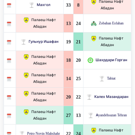
Палаеш Нафт
33
8
Махгол
Абадан
Палаеш Нафт
13
24
Zobahan Esfahan
Абадан
Палаеш Нафт
19
21
Гульнур Ишафан
Абадан
Палаеш Нафт
18
20
Шахрдари Горган
Абадан
Палаеш Нафт
14
25
Tabiat
Абадан
Палаеш Нафт
20
22
Калех Мазандаран
Абадан
Палаеш Нафт
27
13
Ayandehsazan Tehran
Абадан
Палаеш Нафт
22
24
Petro Novin Mahshahr