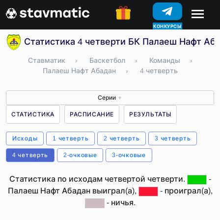
КОНКУРСЫ
Статистика 4 четверти БК Палаеш Нафт Аба
Ставматик
›
Баскетбол
›
Команды
›
Палаеш Нафт Абадан
›
4 четверть
Серии
▼
СТАТИСТИКА
РАСПИСАНИЕ
РЕЗУЛЬТАТЫ
Исходы
1 четверть
2 четверть
3 четверть
4 четверть
2-очковые
3-очковые
Статистика по исходам четвертой четверти.
-
Палаеш Нафт Абадан выиграл(а),
- проиграл(а),
- ничья.