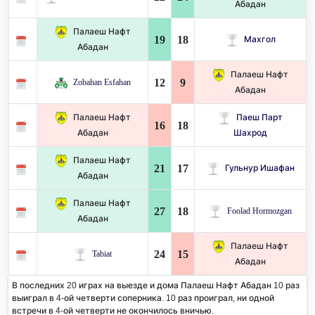
Абадан
Палаеш Нафт
19
18
Махгол
Абадан
Палаеш Нафт
12
9
Zobahan Esfahan
Абадан
Палаеш Нафт
Паеш Парт
16
18
Абадан
Шахрод
Палаеш Нафт
21
17
Гульнур Ишафан
Абадан
Палаеш Нафт
27
18
Foolad Hormozgan
Абадан
Палаеш Нафт
24
15
Tabiat
Абадан
В последних 20 играх на выезде и дома Палаеш Нафт Абадан 10 раз
выиграл в 4-ой четверти соперника. 10 раз проиграл, ни одной
встречи в 4-ой четверти не окончилось вничью.