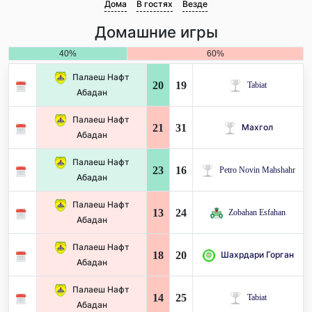
Дома
В гостях
Везде
Домашние игры
40%
60%
Палаеш Нафт
20
19
Tabiat
Абадан
Палаеш Нафт
21
31
Махгол
Абадан
Палаеш Нафт
23
16
Petro Novin Mahshahr
Абадан
Палаеш Нафт
13
24
Zobahan Esfahan
Абадан
Палаеш Нафт
18
20
Шахрдари Горган
Абадан
Палаеш Нафт
14
25
Tabiat
Абадан