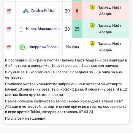
Палаеш Нафт
29
8
Zobahan Esfahan
Абадан
Палаеш Нафт
20
25
Калех Мазандаран
Абадан
Палаеш Нафт
No data
Шахрдари Горган
Абадан
В последних 18 играх в гостях Палаеш Нафт Абадан 7 раз выиграл в
4-ой четверти соперника. 10 раз проиграл, 1 раз сыграл вничью.
В сумме за 18 игр забито 313 голов, в среднем по 17,4 очка за 4-ю
четверть.
Наиболее частое количество заброшенных в четвертой четверти
мячей:
18
очко(в) - 2 раза,
19
очко(в) - 2 раза,
8
очко(в) - 2 раза. И в 12
матчах было другое количество.
Самое большое количество заброшенных командой Палаеш Нафт
Абадан в четвертой четверти мячей при игре в гостях составило 32
в игре против Tabiat, которая состоялась 07.04.24.
По 2 играм нет данных.