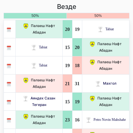
Везде
50%
50%
Палаеш Нафт
20
19
Tabiat
Абадан
Палаеш Нафт
15
20
Tabiat
Абадан
Палаеш Нафт
19
18
Tabiat
Абадан
Палаеш Нафт
21
31
Махгол
Абадан
Аяндех Сазан
Палаеш Нафт
15
19
Тегеран
Абадан
Палаеш Нафт
23
16
Petro Novin Mahshahr
Абадан