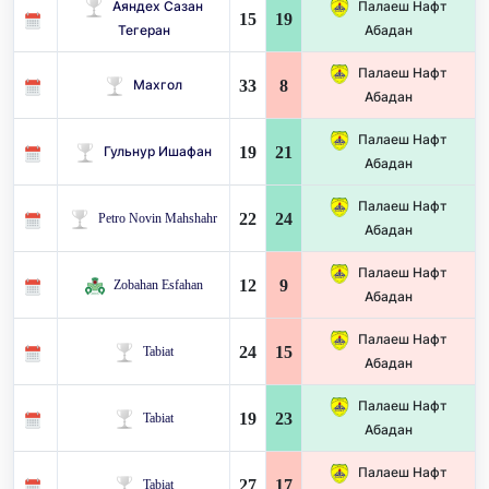
Аяндех Сазан
Палаеш Нафт
15
19
Тегеран
Абадан
Палаеш Нафт
33
8
Махгол
Абадан
Палаеш Нафт
19
21
Гульнур Ишафан
Абадан
Палаеш Нафт
22
24
Petro Novin Mahshahr
Абадан
Палаеш Нафт
12
9
Zobahan Esfahan
Абадан
Палаеш Нафт
24
15
Tabiat
Абадан
Палаеш Нафт
19
23
Tabiat
Абадан
Палаеш Нафт
27
17
Tabiat