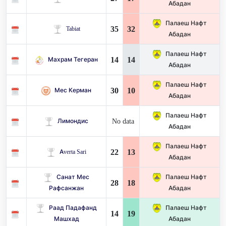
Абадан
Палаеш Нафт
35
32
Tabiat
Абадан
Палаеш Нафт
14
14
Махрам Тегеран
Абадан
Палаеш Нафт
30
10
Мес Керман
Абадан
Палаеш Нафт
No data
Лимондис
Абадан
Палаеш Нафт
22
13
Averta Sari
Абадан
Санат Мес
Палаеш Нафт
28
18
Рафсанжан
Абадан
Раад Падафанд
Палаеш Нафт
14
19
Машхад
Абадан