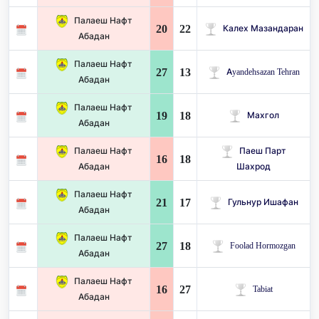
Палаеш Нафт
20
22
Калех Мазандаран
Абадан
Палаеш Нафт
27
13
Ayandehsazan Tehran
Абадан
Палаеш Нафт
19
18
Махгол
Абадан
Палаеш Нафт
Паеш Парт
16
18
Абадан
Шахрод
Палаеш Нафт
21
17
Гульнур Ишафан
Абадан
Палаеш Нафт
27
18
Foolad Hormozgan
Абадан
Палаеш Нафт
16
27
Tabiat
Абадан