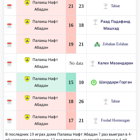
Палаеш Нафт
21
23
Tabiat
Абадан
Палаеш Нафт
Раад Падафанд
16
18
Абадан
Машхад
Палаеш Нафт
19
21
Zobahan Esfahan
Абадан
Палаеш Нафт
No data
Калех Мазандаран
Абадан
Палаеш Нафт
15
10
Шахрдари Горган
Абадан
Палаеш Нафт
18
26
Tabiat
Абадан
Палаеш Нафт
17
21
Foolad Hormozgan
Абадан
В последних 19 играх дома Палаеш Нафт Абадан 7 раз выиграл в 4-
ой четверти соперника. 12 раз проиграл, ни одной встречи в 4-ой