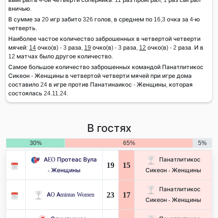
вничью.
В сумме за 20 игр забито 326 голов, в среднем по 16,3 очка за 4-ю
четверть.
Наиболее частое количество заброшенных в четвертой четверти
мячей:
14
очко(в) - 3 раза,
19
очко(в) - 3 раза,
12
очко(в) - 2 раза. И в
12 матчах было другое количество.
Самое большое количество заброшенных командой Панатлитикос
Сикеон - Женщины в четвертой четверти мячей при игре дома
составило 24 в игре против Панатинаикос - Женщины, которая
состоялась 24.11.24.
В гостях
30%
65%
5%
AEO Протеас Вула
Панатлитикос
19
15
- Женщины
Сикеон - Женщины
Панатлитикос
23
17
AO Amintas Women
Сикеон - Женщины