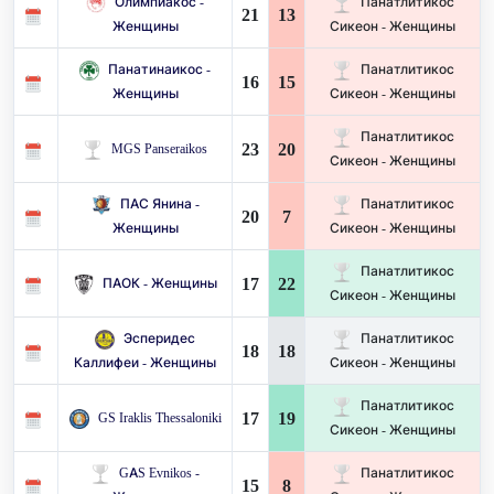
Олимпиакос -
Панатлитикос
21
13
Женщины
Сикеон - Женщины
Панатинаикос -
Панатлитикос
16
15
Женщины
Сикеон - Женщины
Панатлитикос
23
20
MGS Panseraikos
Сикеон - Женщины
ПАС Янина -
Панатлитикос
20
7
Женщины
Сикеон - Женщины
Панатлитикос
17
22
ПАОК - Женщины
Сикеон - Женщины
Эсперидес
Панатлитикос
18
18
Каллифеи - Женщины
Сикеон - Женщины
Панатлитикос
17
19
GS Iraklis Thessaloniki
Сикеон - Женщины
GAS Evnikos -
Панатлитикос
15
8