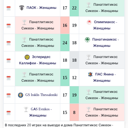
Панатлитикос
17
22
ПАОК - Женщины
Сикеон - Женщины
Панатлитикос
Олимпиакос -
16
19
Сикеон - Женщины
Женщины
Панатлитикос
Панатинаикос -
24
18
Сикеон - Женщины
Женщины
Эсперидес
Панатлитикос
18
18
Каллифеи - Женщины
Сикеон - Женщины
Панатлитикос
ПАС Янина -
15
12
Сикеон - Женщины
Женщины
Панатлитикос
17
19
GS Iraklis Thessaloniki
Сикеон - Женщины
GAS Evnikos -
Панатлитикос
15
8
Женщины
Сикеон - Женщины
В последних 20 играх на выезде и дома Панатлитикос Сикеон -