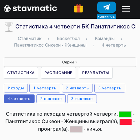
КОНКУРСЫ
Статистика 4 четверти БК Панатлитикос Си
Ставматик
›
Баскетбол
›
Команды
›
Панатлитикос Сикеон - Женщины
›
4 четверть
Серии
▼
СТАТИСТИКА
РАСПИСАНИЕ
РЕЗУЛЬТАТЫ
Исходы
1 четверть
2 четверть
3 четверть
4 четверть
2-очковые
3-очковые
Статистика по исходам четвертой четверти.
-
Панатлитикос Сикеон - Женщины выиграл(а),
-
проиграл(а),
- ничья.