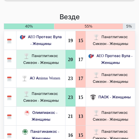
Везде
40%
55%
5%
AEO Протеас Вула
Панатлитикос
19
15
- Женщины
Сикеон - Женщины
Панатлитикос
AEO Протеас Вула -
20
17
Сикеон - Женщины
Женщины
Панатлитикос
23
17
AO Amintas Women
Сикеон - Женщины
Панатлитикос
23
15
ПАОК - Женщины
Сикеон - Женщины
Олимпиакос -
Панатлитикос
21
13
Женщины
Сикеон - Женщины
Панатинаикос -
Панатлитикос
16
15
Женщины
Сикеон - Женщины