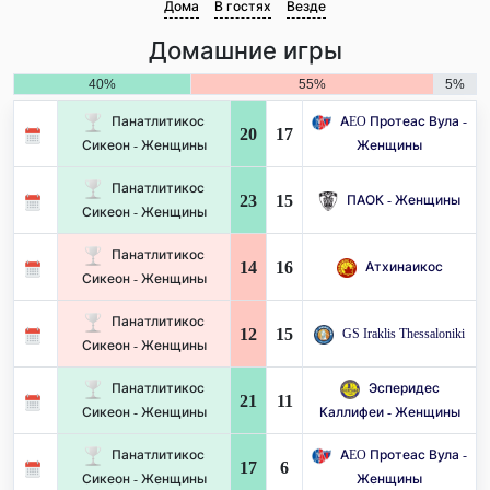
Дома
В гостях
Везде
Домашние игры
40%
55%
5%
Панатлитикос
AEO Протеас Вула -
20
17
Сикеон - Женщины
Женщины
Панатлитикос
23
15
ПАОК - Женщины
Сикеон - Женщины
Панатлитикос
14
16
Атхинаикос
Сикеон - Женщины
Панатлитикос
12
15
GS Iraklis Thessaloniki
Сикеон - Женщины
Панатлитикос
Эсперидес
21
11
Сикеон - Женщины
Каллифеи - Женщины
Панатлитикос
AEO Протеас Вула -
17
6
Сикеон - Женщины
Женщины