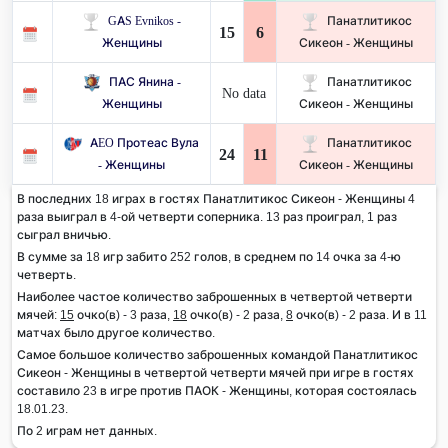
GAS Evnikos -
Панатлитикос
15
6
Женщины
Сикеон - Женщины
ПАС Янина -
Панатлитикос
No data
Женщины
Сикеон - Женщины
AEO Протеас Вула
Панатлитикос
24
11
- Женщины
Сикеон - Женщины
В последних 18 играх в гостях Панатлитикос Сикеон - Женщины 4
раза выиграл в 4-ой четверти соперника. 13 раз проиграл, 1 раз
сыграл вничью.
В сумме за 18 игр забито 252 голов, в среднем по 14 очка за 4-ю
четверть.
Наиболее частое количество заброшенных в четвертой четверти
мячей:
15
очко(в) - 3 раза,
18
очко(в) - 2 раза,
8
очко(в) - 2 раза. И в 11
матчах было другое количество.
Самое большое количество заброшенных командой Панатлитикос
Сикеон - Женщины в четвертой четверти мячей при игре в гостях
составило 23 в игре против ПАОК - Женщины, которая состоялась
18.01.23.
По 2 играм нет данных.