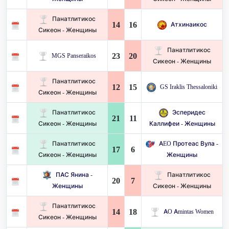
Панатлитикос
14
16
Атхинаикос
Сикеон - Женщины
Панатлитикос
23
20
MGS Panseraikos
Сикеон - Женщины
Панатлитикос
12
15
GS Iraklis Thessaloniki
Сикеон - Женщины
Панатлитикос
Эсперидес
21
11
Сикеон - Женщины
Каллифеи - Женщины
Панатлитикос
AEO Протеас Вула -
17
6
Сикеон - Женщины
Женщины
ПАС Янина -
Панатлитикос
20
7
Женщины
Сикеон - Женщины
Панатлитикос
14
18
AO Amintas Women
Сикеон - Женщины