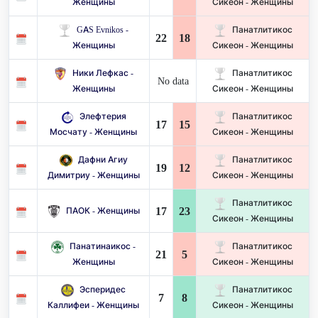
Женщины
Сикеон - Женщины
GAS Evnikos -
Панатлитикос
22
18
Женщины
Сикеон - Женщины
Ники Лефкас -
Панатлитикос
No data
Женщины
Сикеон - Женщины
Элефтерия
Панатлитикос
17
15
Мосчату - Женщины
Сикеон - Женщины
Дафни Агиу
Панатлитикос
19
12
Димитриу - Женщины
Сикеон - Женщины
Панатлитикос
17
23
ПАОК - Женщины
Сикеон - Женщины
Панатинаикос -
Панатлитикос
21
5
Женщины
Сикеон - Женщины
Эсперидес
Панатлитикос
7
8
Каллифеи - Женщины
Сикеон - Женщины