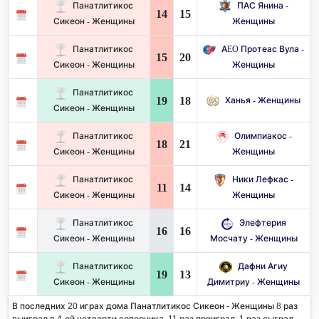
Панатлитикос
ПАС Янина -
14
15
Сикеон - Женщины
Женщины
Панатлитикос
AEO Протеас Вула -
15
20
Сикеон - Женщины
Женщины
Панатлитикос
19
18
Ханья - Женщины
Сикеон - Женщины
Панатлитикос
Олимпиакос -
18
21
Сикеон - Женщины
Женщины
Панатлитикос
Ники Лефкас -
11
14
Сикеон - Женщины
Женщины
Панатлитикос
Элефтерия
16
16
Сикеон - Женщины
Мосчату - Женщины
Панатлитикос
Дафни Агиу
19
13
Сикеон - Женщины
Димитриу - Женщины
В последних 20 играх дома Панатлитикос Сикеон - Женщины 8 раз
выиграл в 4-ой четверти соперника. 11 раз проиграл, 1 раз сыграл