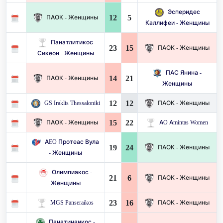
Эсперидес
12
5
ПАОК - Женщины
Каллифеи - Женщины
Панатлитикос
23
15
ПАОК - Женщины
Сикеон - Женщины
ПАС Янина -
14
21
ПАОК - Женщины
Женщины
12
12
GS Iraklis Thessaloniki
ПАОК - Женщины
15
22
ПАОК - Женщины
AO Amintas Women
AEO Протеас Вула
19
24
ПАОК - Женщины
- Женщины
Олимпиакос -
21
6
ПАОК - Женщины
Женщины
23
16
MGS Panseraikos
ПАОК - Женщины
Панатинаикос -