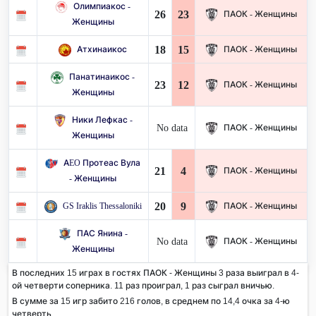
Олимпиакос -
26
23
ПАОК - Женщины
Женщины
18
15
Атхинаикос
ПАОК - Женщины
Панатинаикос -
23
12
ПАОК - Женщины
Женщины
Ники Лефкас -
No data
ПАОК - Женщины
Женщины
AEO Протеас Вула
21
4
ПАОК - Женщины
- Женщины
20
9
GS Iraklis Thessaloniki
ПАОК - Женщины
ПАС Янина -
No data
ПАОК - Женщины
Женщины
В последних 15 играх в гостях ПАОК - Женщины 3 раза выиграл в 4-
ой четверти соперника. 11 раз проиграл, 1 раз сыграл вничью.
В сумме за 15 игр забито 216 голов, в среднем по 14,4 очка за 4-ю
четверть.