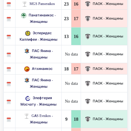
23
16
MGS Panseraikos
ПАОК - Женщины
Панатинаикос -
23
17
ПАОК - Женщины
Женщины
Эсперидес
13
16
ПАОК - Женщины
Каллифеи - Женщины
ПАС Янина -
No data
ПАОК - Женщины
Женщины
18
17
Атхинаикос
ПАОК - Женщины
ПАС Янина -
No data
ПАОК - Женщины
Женщины
Элефтерия
No data
ПАОК - Женщины
Мосчату - Женщины
GAS Evnikos -
9
18
ПАОК - Женщины
Женщины