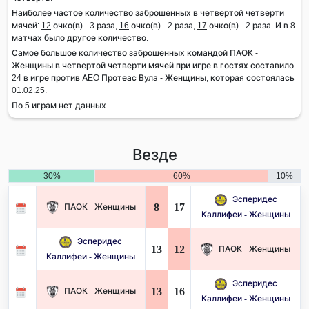
Наиболее частое количество заброшенных в четвертой четверти
мячей:
12
очко(в) - 3 раза,
16
очко(в) - 2 раза,
17
очко(в) - 2 раза. И в 8
матчах было другое количество.
Самое большое количество заброшенных командой ПАОК -
Женщины в четвертой четверти мячей при игре в гостях составило
24 в игре против AEO Протеас Вула - Женщины, которая состоялась
01.02.25.
По 5 играм нет данных.
Везде
30%
60%
10%
Эсперидес
8
17
ПАОК - Женщины
Каллифеи - Женщины
Эсперидес
13
12
ПАОК - Женщины
Каллифеи - Женщины
Эсперидес
13
16
ПАОК - Женщины
Каллифеи - Женщины