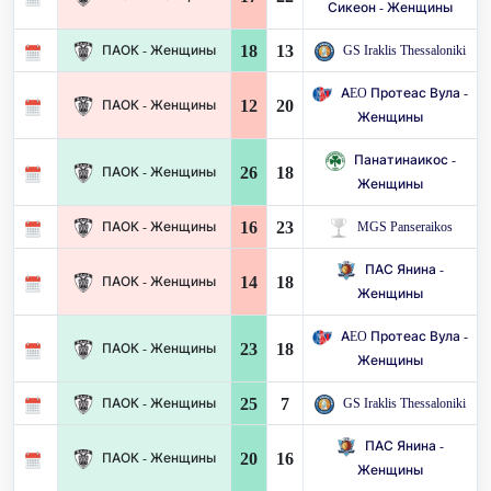
Сикеон - Женщины
18
13
ПАОК - Женщины
GS Iraklis Thessaloniki
AEO Протеас Вула -
12
20
ПАОК - Женщины
Женщины
Панатинаикос -
26
18
ПАОК - Женщины
Женщины
16
23
ПАОК - Женщины
MGS Panseraikos
ПАС Янина -
14
18
ПАОК - Женщины
Женщины
AEO Протеас Вула -
23
18
ПАОК - Женщины
Женщины
25
7
ПАОК - Женщины
GS Iraklis Thessaloniki
ПАС Янина -
20
16
ПАОК - Женщины
Женщины