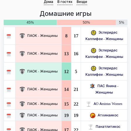
Дома
В гостях
Везде
Домашние игры
45%
50%
5%
Эсперидес
8
17
ПАОК - Женщины
Каллифеи - Женщины
Эсперидес
13
16
ПАОК - Женщины
Каллифеи - Женщины
Эсперидес
12
5
ПАОК - Женщины
Каллифеи - Женщины
ПАС Янина -
14
21
ПАОК - Женщины
Женщины
15
22
ПАОК - Женщины
AO Amintas Women
19
19
ПАОК - Женщины
Атхинаикос
Панатлитикос
17
22
ПАОК - Женщины