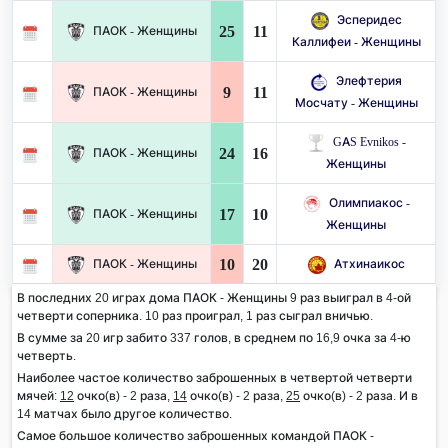
Эсперидес
25
11
ПАОК - Женщины
Каллифеи - Женщины
Элефтерия
9
11
ПАОК - Женщины
Мосчату - Женщины
GAS Evnikos -
24
16
ПАОК - Женщины
Женщины
Олимпиакос -
17
10
ПАОК - Женщины
Женщины
10
20
ПАОК - Женщины
Атхинаикос
В последних 20 играх дома ПАОК - Женщины 9 раз выиграл в 4-ой
четверти соперника. 10 раз проиграл, 1 раз сыграл вничью.
В сумме за 20 игр забито 337 голов, в среднем по 16,9 очка за 4-ю
четверть.
Наиболее частое количество заброшенных в четвертой четверти
мячей:
12
очко(в) - 2 раза,
14
очко(в) - 2 раза,
25
очко(в) - 2 раза. И в
14 матчах было другое количество.
Самое большое количество заброшенных командой ПАОК -