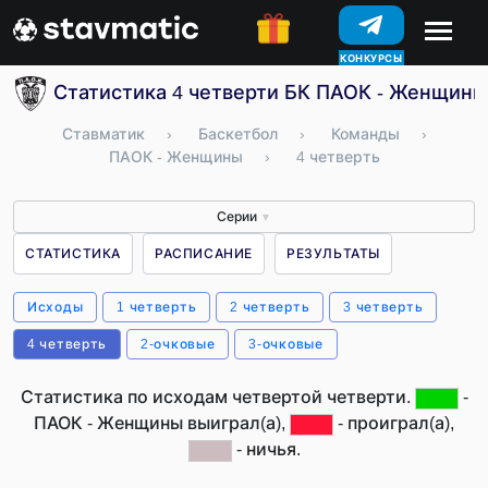
КОНКУРСЫ
Статистика 4 четверти БК ПАОК - Женщины
Ставматик
›
Баскетбол
›
Команды
›
ПАОК - Женщины
›
4 четверть
Серии
▼
СТАТИСТИКА
РАСПИСАНИЕ
РЕЗУЛЬТАТЫ
Исходы
1 четверть
2 четверть
3 четверть
4 четверть
2-очковые
3-очковые
Статистика по исходам четвертой четверти.
-
ПАОК - Женщины выиграл(а),
- проиграл(а),
- ничья.