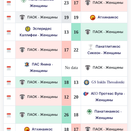
23
17
ПАОК - Женщины
Женщины
19
19
ПАОК - Женщины
Атхинаикос
Эсперидес
13
16
ПАОК - Женщины
Каллифеи - Женщины
Панатлитикос
17
22
ПАОК - Женщины
Сикеон - Женщины
ПАС Янина -
No data
ПАОК - Женщины
Женщины
18
13
ПАОК - Женщины
GS Iraklis Thessaloniki
AEO Протеас Вула -
12
20
ПАОК - Женщины
Женщины
Панатинаикос -
26
18
ПАОК - Женщины
Женщины
18
17
Атхинаикос
ПАОК - Женщины