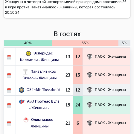
Женщины в четвертой четверти мячей при игре дома составило 26
в игре против Панатинаикос - Женщины, которая состоялась
20.10.24.
В гостях
40%
55%
5%
Эсперидес
13
12
ПАОК - Женщины
Каллифеи - Женщины
Панатлитикос
23
15
ПАОК - Женщины
Сикеон - Женщины
12
12
GS Iraklis Thessaloniki
ПАОК - Женщины
AEO Протеас Вула
19
24
ПАОК - Женщины
- Женщины
Олимпиакос -
21
6
ПАОК - Женщины
Женщины