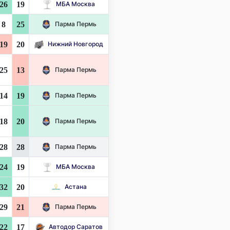
26
19
МБА Москва
8
25
Парма Пермь
19
20
Нижний Новгород
25
13
Парма Пермь
14
19
Парма Пермь
18
20
Парма Пермь
28
28
Парма Пермь
24
19
МБА Москва
32
20
Астана
29
21
Парма Пермь
22
17
Автодор Саратов