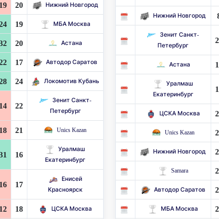
19
20
Нижний Новгород
Нижний Новгород
24
19
МБА Москва
Зенит Санкт-
2
32
20
Астана
Петербург
22
17
Автодор Саратов
1
Астана
28
24
Локомотив Кубань
Уралмаш
1
Екатеринбург
Зенит Санкт-
14
22
Петербург
2
ЦСКА Москва
18
21
Unics Kazan
2
Unics Kazan
Уралмаш
2
Нижний Новгород
31
16
Екатеринбург
2
Samara
Енисей
16
17
2
Красноярск
Автодор Саратов
12
18
2
ЦСКА Москва
МБА Москва