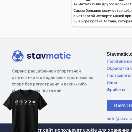
14 матчах было другое количест
Самое большое количество заб
в четвертой четверти мячей при
32 в игре против Астана, которая
Stavmatic
Политика к
Обработка C
Сервис расширенной спортивной
Пользовате
статистики и ежедневных прогнозов на
Идеи
спорт без регистрации и каких-либо
Фрибеты
обязательных платежей.
ОБРАТН
hello@stavma
©2017-2026 Stavmatic.com
Этот сайт использует cookie для хранения
Для л