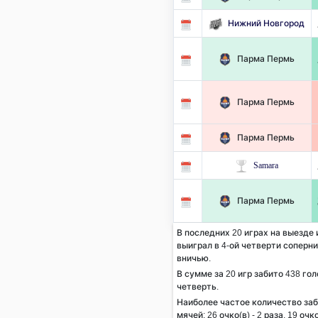
Нижний Новгород
Парма Пермь
Парма Пермь
Парма Пермь
Samara
Парма Пермь
В последних 20 играх на выезде
выиграл в 4-ой четверти соперник
вничью.
В сумме за 20 игр забито 438 гол
четверть.
Наиболее частое количество за
мячей:
26
очко(в) - 2 раза,
19
очко