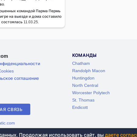
во.
рошенных командой Парма Пермь
 игре на выезде и дома составило
 состоялась 11.03.25.
КОМАНДЫ
.com
Chatham
онфиденциальности
Randolph Macon
ookies
Huntingdon
льское соглашение
North Central
Worcester Polytech
St. Thomas
Endicott
АЯ СВЯЗЬ
tic.com
 данных. Продолжая использовать сайт, вы
даете соглас
иц старше 18 лет. На сайте не проводятся игры на денежные 