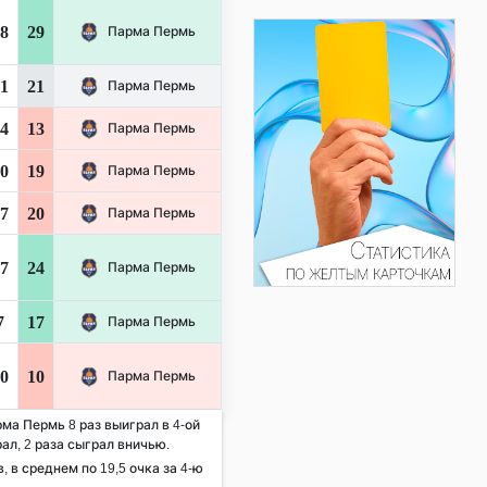
8
29
Парма Пермь
1
21
Парма Пермь
4
13
Парма Пермь
0
19
Парма Пермь
7
20
Парма Пермь
7
24
Парма Пермь
7
17
Парма Пермь
0
10
Парма Пермь
рма Пермь 8 раз выиграл в 4-ой
ал, 2 раза сыграл вничью.
, в среднем по 19,5 очка за 4-ю