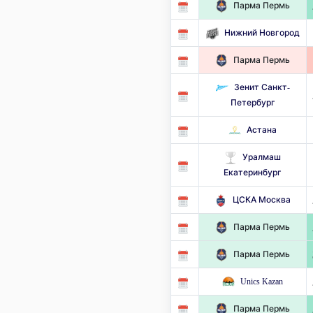
Парма Пермь
Нижний Новгород
Парма Пермь
Зенит Санкт-
Петербург
Астана
Уралмаш
Екатеринбург
ЦСКА Москва
Парма Пермь
Парма Пермь
Unics Kazan
Парма Пермь