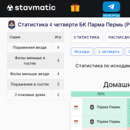
КОНКУРСЫ
Статистика 4 четверти БК Парма Пермь (Р
Серия
Игр
СТАТИСТИКА
РАСПИСАН
Поражения везде
4
Исходы
1 четверть
Фолы меньше в
4
гостях
Статистика по исходам
Фолы меньше везде
4
Домашн
Поражения в гостях
3
50%
2-очковые дома
2
Парма Пермь
Парма Пермь