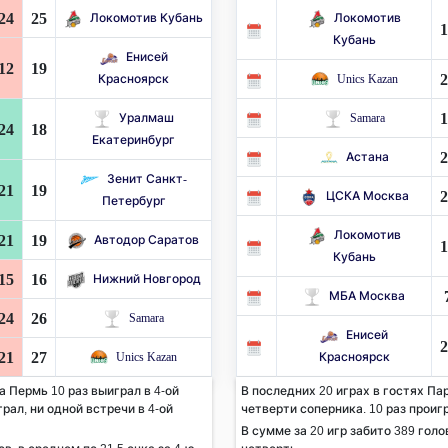
24
25
Локомотив Кубань
Локомотив
1
Кубань
Енисей
12
19
2
Красноярск
Unics Kazan
1
Уралмаш
Samara
24
18
Екатеринбург
2
Астана
Зенит Санкт-
21
19
2
ЦСКА Москва
Петербург
Локомотив
21
19
Автодор Саратов
1
Кубань
15
16
Нижний Новгород
МБА Москва
24
26
Samara
Енисей
2
21
27
Unics Kazan
Красноярск
 Пермь 10 раз выиграл в 4-ой
В последних 20 играх в гостях Па
рал, ни одной встречи в 4-ой
четверти соперника. 10 раз проигр
В сумме за 20 игр забито 389 голов