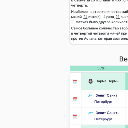
В сумме за 20 игр забито 430 гол
четверть.
Наиболее частое количество за
мячей:
24
очко(в) - 4 раза,
21
очко
11 матчах было другое количест
Самое большое количество заб
в четвертой четверти мячей при 
против Астана, которая состояла
Ве
55%
Парма Пермь
Зенит Санкт-
Петербург
Зенит Санкт-
Петербург