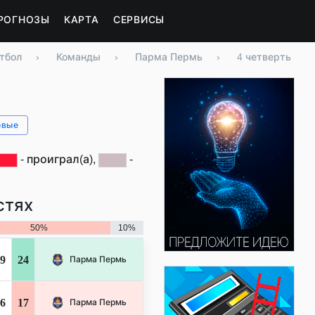
РОГНОЗЫ
КАРТА
СЕРВИСЫ
тбол
›
Команды
›
Парма Пермь
›
4 четверть
овые
- проиграл(а),
-
стях
50%
10%
9
24
Парма Пермь
6
17
Парма Пермь