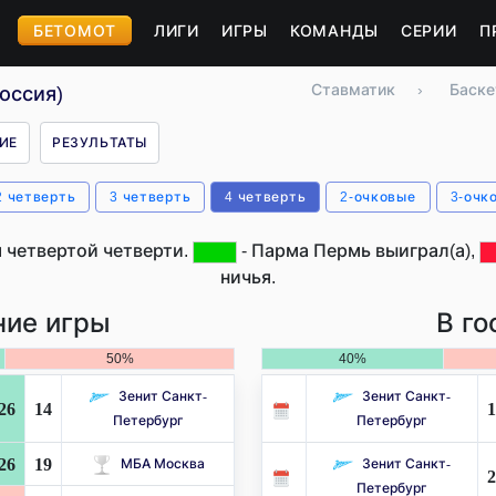
БЕТОМОТ
ЛИГИ
ИГРЫ
КОМАНДЫ
СЕРИИ
П
Ставматик
›
Баске
оссия)
ИЕ
РЕЗУЛЬТАТЫ
2 четверть
3 четверть
4 четверть
2-очковые
3-очк
 четвертой четверти.
- Парма Пермь выиграл(а),
ничья.
ие игры
В го
50%
40%
Зенит Санкт-
Зенит Санкт-
26
14
1
Петербург
Петербург
26
19
МБА Москва
Зенит Санкт-
2
Петербург