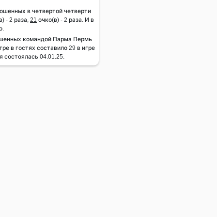
рошенных в четвертой четверти
) - 2 раза,
21
очко(в) - 2 раза. И в
о.
ошенных командой Парма Пермь
гре в гостях составило 29 в игре
 состоялась 04.01.25.