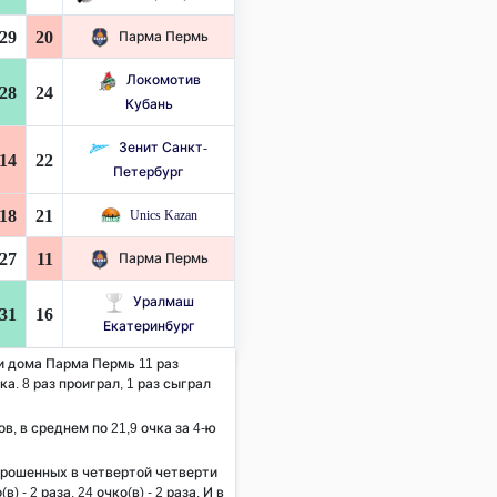
29
20
Парма Пермь
Локомотив
28
24
Кубань
Зенит Санкт-
14
22
Петербург
18
21
Unics Kazan
27
11
Парма Пермь
Уралмаш
31
16
Екатеринбург
 и дома Парма Пермь 11 раз
а. 8 раз проиграл, 1 раз сыграл
ов, в среднем по 21,9 очка за 4-ю
брошенных в четвертой четверти
(в) - 2 раза,
24
очко(в) - 2 раза. И в