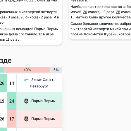
ов, в среднем по 21,5 очка за 4-ю
четверть.
Наиболее частое количество заб
брошенных в четвертой четверти
мячей:
20
очко(в) - 3 раза,
28
очко(в
(в) - 3 раза,
26
очко(в) - 2 раза. И в
13 матчах было другое количеств
во.
Самое большое количество забр
рошенных командой Парма Пермь
в четвертой четверти мячей при и
игре дома составило 32 в игре
против Локомотив Кубань, которая
сь 11.03.25.
зде
40%
5%
Зенит Санкт-
26
14
Петербург
19
24
Парма Пермь
26
17
Парма Пермь