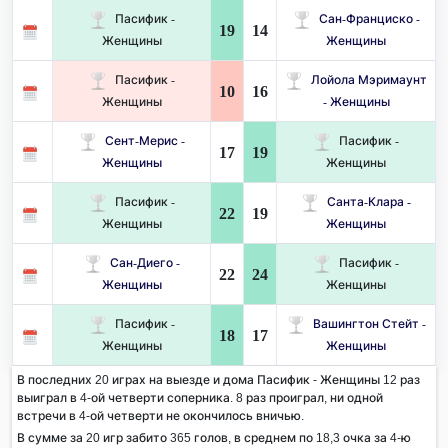
Пасифик -
Сан-Франциско -
19
14
Женщины
Женщины
Пасифик -
Лойола Мэримаунт
10
16
Женщины
- Женщины
Сент-Мерис -
Пасифик -
17
19
Женщины
Женщины
Пасифик -
Санта-Клара -
22
19
Женщины
Женщины
Сан-Диего -
Пасифик -
22
24
Женщины
Женщины
Пасифик -
Вашингтон Стейт -
18
17
Женщины
Женщины
В последних 20 играх на выезде и дома Пасифик - Женщины 12 раз
выиграл в 4-ой четверти соперника. 8 раз проиграл, ни одной
встречи в 4-ой четверти не окончилось вничью.
В сумме за 20 игр забито 365 голов, в среднем по 18,3 очка за 4-ю