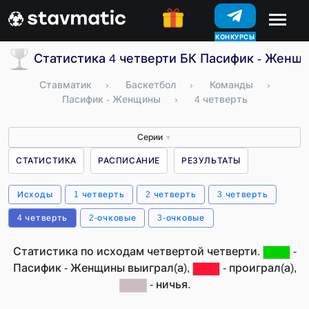
КОНКУРСЫ
Статистика 4 четверти БК Пасифик - Женщ
Ставматик
›
Баскетбол
›
Команды
›
Пасифик - Женщины
›
4 четверть
Серии
▼
СТАТИСТИКА
РАСПИСАНИЕ
РЕЗУЛЬТАТЫ
Исходы
1 четверть
2 четверть
3 четверть
4 четверть
2-очковые
3-очковые
Статистика по исходам четвертой четверти.
-
Пасифик - Женщины выиграл(а),
- проиграл(а),
- ничья.