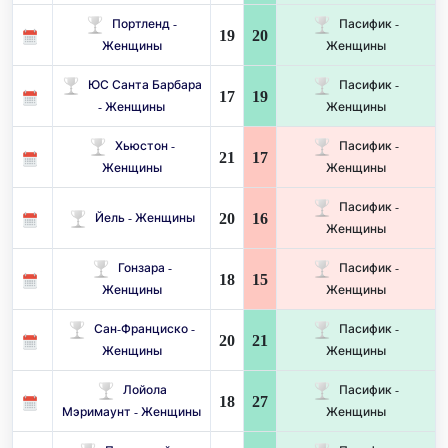
Портленд -
Пасифик -
19
20
Женщины
Женщины
ЮС Санта Барбара
Пасифик -
17
19
- Женщины
Женщины
Хьюстон -
Пасифик -
21
17
Женщины
Женщины
Пасифик -
20
16
Йель - Женщины
Женщины
Гонзара -
Пасифик -
18
15
Женщины
Женщины
Сан-Франциско -
Пасифик -
20
21
Женщины
Женщины
Лойола
Пасифик -
18
27
Мэримаунт - Женщины
Женщины