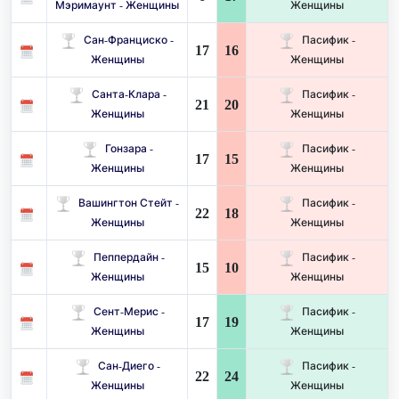
Мэримаунт - Женщины
Женщины
Сан-Франциско -
Пасифик -
17
16
Женщины
Женщины
Санта-Клара -
Пасифик -
21
20
Женщины
Женщины
Гонзара -
Пасифик -
17
15
Женщины
Женщины
Вашингтон Стейт -
Пасифик -
22
18
Женщины
Женщины
Пеппердайн -
Пасифик -
15
10
Женщины
Женщины
Сент-Мерис -
Пасифик -
17
19
Женщины
Женщины
Сан-Диего -
Пасифик -
22
24
Женщины
Женщины