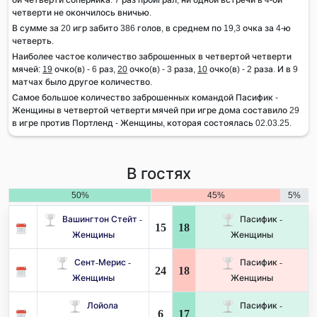
четверти не окончилось вничью.
В сумме за 20 игр забито 386 голов, в среднем по 19,3 очка за 4-ю
четверть.
Наиболее частое количество заброшенных в четвертой четверти
мячей:
19
очко(в) - 6 раз,
20
очко(в) - 3 раза,
10
очко(в) - 2 раза. И в 9
матчах было другое количество.
Самое большое количество заброшенных командой Пасифик -
Женщины в четвертой четверти мячей при игре дома составило 29
в игре против Портленд - Женщины, которая состоялась 02.03.25.
В гостях
50%
45%
5%
Вашингтон Стейт -
Пасифик -
15
18
Женщины
Женщины
Сент-Мерис -
Пасифик -
24
18
Женщины
Женщины
Лойола
Пасифик -
6
17