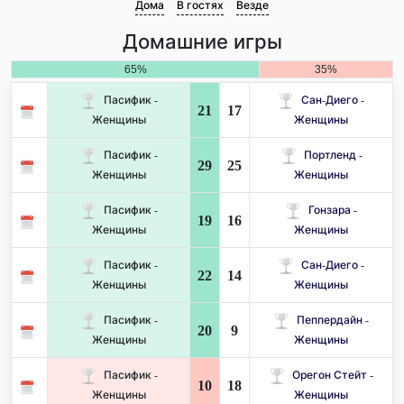
Дома
В гостях
Везде
Домашние игры
65%
35%
Пасифик -
Сан-Диего -
21
17
Женщины
Женщины
Пасифик -
Портленд -
29
25
Женщины
Женщины
Пасифик -
Гонзара -
19
16
Женщины
Женщины
Пасифик -
Сан-Диего -
22
14
Женщины
Женщины
Пасифик -
Пеппердайн -
20
9
Женщины
Женщины
Пасифик -
Орегон Стейт -
10
18
Женщины
Женщины