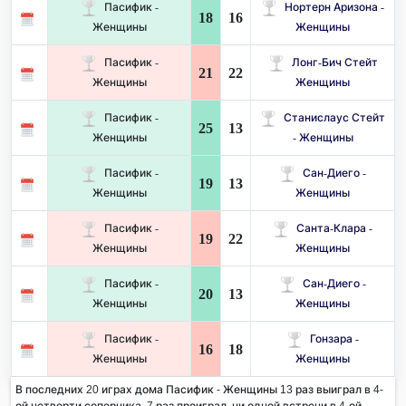
Пасифик -
Нортерн Аризона -
18
16
Женщины
Женщины
Пасифик -
Лонг-Бич Стейт
21
22
Женщины
Женщины
Пасифик -
Станислаус Стейт
25
13
Женщины
- Женщины
Пасифик -
Сан-Диего -
19
13
Женщины
Женщины
Пасифик -
Санта-Клара -
19
22
Женщины
Женщины
Пасифик -
Сан-Диего -
20
13
Женщины
Женщины
Пасифик -
Гонзара -
16
18
Женщины
Женщины
В последних 20 играх дома Пасифик - Женщины 13 раз выиграл в 4-
ой четверти соперника. 7 раз проиграл, ни одной встречи в 4-ой