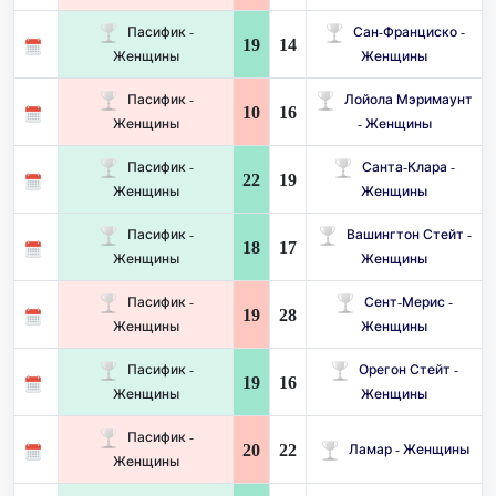
Пасифик -
Сан-Франциско -
19
14
Женщины
Женщины
Пасифик -
Лойола Мэримаунт
10
16
Женщины
- Женщины
Пасифик -
Санта-Клара -
22
19
Женщины
Женщины
Пасифик -
Вашингтон Стейт -
18
17
Женщины
Женщины
Пасифик -
Сент-Мерис -
19
28
Женщины
Женщины
Пасифик -
Орегон Стейт -
19
16
Женщины
Женщины
Пасифик -
20
22
Ламар - Женщины
Женщины