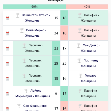
60%
40%
Вашингтон Стейт -
Пасифик -
15
18
Женщины
Женщины
Сент-Мерис -
Пасифик -
24
18
Женщины
Женщины
Пасифик -
Сан-Диего -
21
17
Женщины
Женщины
Пасифик -
Портленд -
29
25
Женщины
Женщины
Пасифик -
Гонзара -
19
16
Женщины
Женщины
Лойола
Пасифик -
6
17
Мэримаунт - Женщины
Женщины
Сан-Франциско -
Пасифик -
17
16