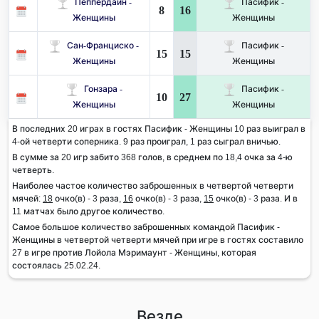
Пеппердайн -
Пасифик -
8
16
Женщины
Женщины
Сан-Франциско -
Пасифик -
15
15
Женщины
Женщины
Гонзара -
Пасифик -
10
27
Женщины
Женщины
В последних 20 играх в гостях Пасифик - Женщины 10 раз выиграл в
4-ой четверти соперника. 9 раз проиграл, 1 раз сыграл вничью.
В сумме за 20 игр забито 368 голов, в среднем по 18,4 очка за 4-ю
четверть.
Наиболее частое количество заброшенных в четвертой четверти
мячей:
18
очко(в) - 3 раза,
16
очко(в) - 3 раза,
15
очко(в) - 3 раза. И в
11 матчах было другое количество.
Самое большое количество заброшенных командой Пасифик -
Женщины в четвертой четверти мячей при игре в гостях составило
27 в игре против Лойола Мэримаунт - Женщины, которая
состоялась 25.02.24.
Везде