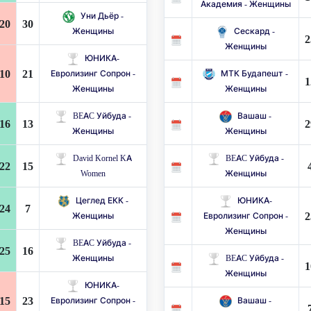
Академия - Женщины
Уни Дьёр -
20
30
Женщины
Сескард -
2
Женщины
ЮНИКА-
10
21
Евролизинг Сопрон -
МТК Будапешт -
1
Женщины
Женщины
BEAC Уйбуда -
Вашаш -
16
13
2
Женщины
Женщины
David Kornel KA
BEAC Уйбуда -
22
15
Women
Женщины
Цеглед ЕКК -
ЮНИКА-
24
7
2
Женщины
Евролизинг Сопрон -
Женщины
BEAC Уйбуда -
25
16
Женщины
BEAC Уйбуда -
1
Женщины
ЮНИКА-
15
23
Евролизинг Сопрон -
Вашаш -