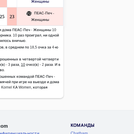
Женщины
ПЕАС-Печ -
25
23
Женщины
 и дома ПЕАС-Печ - Женщины 10
рника. 10 раз проиграл, ни одной
чилось вничью.
ов, в среднем по 18,5 очка за 4-ю
брошенных в четвертой четверти
(в) - 3 раза,
10
очко(в) - 2 раза. И в
во.
ошенных командой ПЕАС-Печ -
ячей при игре на выезде и дома
d Kornel KA Women, которая
КОМАНДЫ
.com
Chatham
онфиденциальности