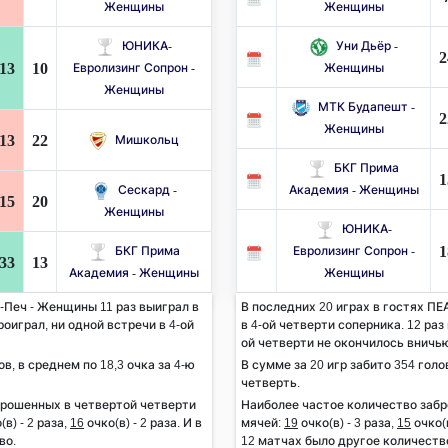
Женщины
Женщины
ЮНИКА-
Уни Дьёр -
2
13
10
Евролизинг Сопрон -
Женщины
Женщины
МТК Будапешт -
2
Женщины
13
22
Мишкольц
БКГ Прима
1
Сескард -
Академия - Женщины
15
20
Женщины
ЮНИКА-
1
БКГ Прима
Евролизинг Сопрон -
33
13
Академия - Женщины
Женщины
-Печ - Женщины 11 раз выиграл в
В последних 20 играх в гостях П
роиграл, ни одной встречи в 4-ой
в 4-ой четверти соперника. 12 раз
ой четверти не окончилось вничь
ов, в среднем по 18,3 очка за 4-ю
В сумме за 20 игр забито 354 голов
четверть.
брошенных в четвертой четверти
Наиболее частое количество заб
(в) - 2 раза,
16
очко(в) - 2 раза. И в
мячей:
19
очко(в) - 3 раза,
15
очко(в
во.
12 матчах было другое количеств