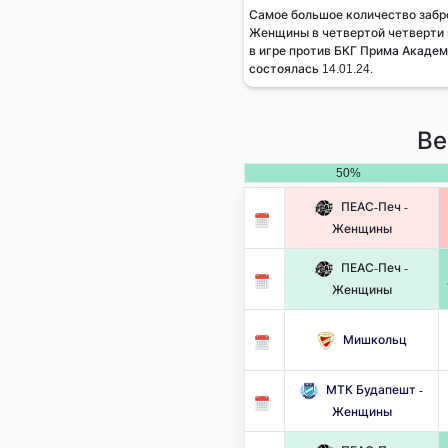
Самое большое количество забр
Женщины в четвертой четверти 
в игре против БКГ Прима Академ
состоялась 14.01.24.
Ве
50%
ПЕАС-Печ -
Женщины
ПЕАС-Печ -
Женщины
Мишкольц
МТК Будапешт -
Женщины