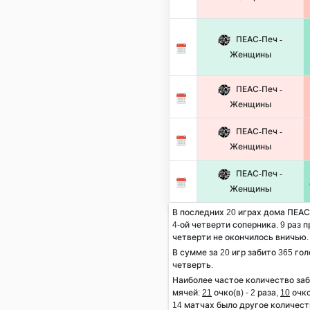
ПЕАС-Печ -
Женщины
ПЕАС-Печ -
Женщины
ПЕАС-Печ -
Женщины
ПЕАС-Печ -
Женщины
В последних 20 играх дома ПЕАС
4-ой четверти соперника. 9 раз п
четверти не окончилось вничью.
В сумме за 20 игр забито 365 гол
четверть.
Наиболее частое количество за
мячей:
21
очко(в) - 2 раза,
10
очко
14 матчах было другое количест