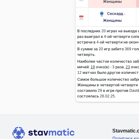
Женщины
Сескард -
Женщины
В последних 20 играх на выезде
раз выиграл в 4-ой четверти сопе
встречи в 4-ой четверти не окон
В сумме за 20 игр забито 369 гол
четверть.
Наиболее частое количество за
мячей:
19
очко(в) - 3 раза,
23
очко
12 матчах было другое количест
Самое большое количество забр
Женщины в четвертой четверти м
составило 29 в игре против Davi
состоялась 26.02.25.
Stavmatic
Политика к