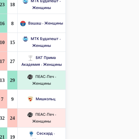
МТК Будапешт -
23
18
Женщины
16
8
Вашаш - Женщины
МТК Будапешт -
10
15
Женщины
БКГ Прима
17
27
Академия - Женщины
ПЕАС-Печ -
13
29
Женщины
7
9
Мишкольц
ПЕАС-Печ -
32
24
Женщины
Сескард -
21
19