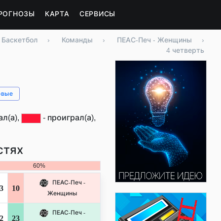
РОГНОЗЫ
КАРТА
СЕРВИСЫ
Баскетбол
›
Команды
›
ПЕАС-Печ - Женщины
›
4 четверть
овые
л(а),
- проиграл(а),
стях
60%
ПЕАС-Печ -
3
10
Женщины
ПЕАС-Печ -
2
23