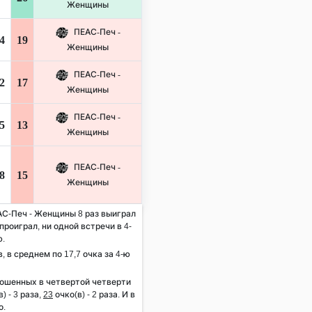
Женщины
ПЕАС-Печ -
4
19
Женщины
ПЕАС-Печ -
2
17
Женщины
ПЕАС-Печ -
5
13
Женщины
ПЕАС-Печ -
8
15
Женщины
ЕАС-Печ - Женщины 8 раз выиграл
 проиграл, ни одной встречи в 4-
ю.
, в среднем по 17,7 очка за 4-ю
рошенных в четвертой четверти
) - 3 раза,
23
очко(в) - 2 раза. И в
о.