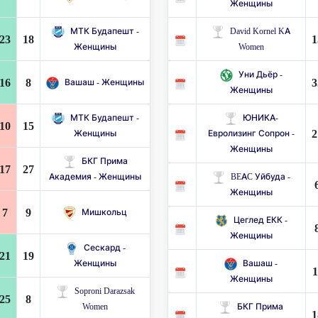
Женщины
МТК Будапешт -
David Kornel KA
23
18
1
Женщины
Women
Уни Дьёр -
16
8
3
Вашаш - Женщины
Женщины
МТК Будапешт -
ЮНИКА-
10
15
2
Женщины
Евролизинг Сопрон -
Женщины
БКГ Прима
17
27
Академия - Женщины
BEAC Уйбуда -
Женщины
7
9
Мишкольц
Цеглед ЕКК -
Женщины
Сескард -
21
19
Женщины
Вашаш -
1
Женщины
Soproni Darazsak
25
8
Women
БКГ Прима
1