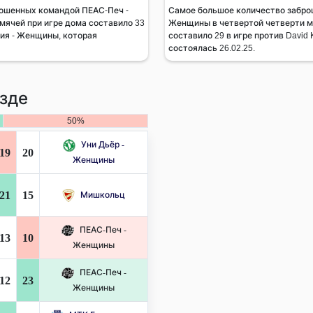
ошенных командой ПЕАС-Печ -
Самое большое количество забро
мячей при игре дома составило 33
Женщины в четвертой четверти мя
ия - Женщины, которая
составило 29 в игре против David
состоялась 26.02.25.
зде
50%
Уни Дьёр -
19
20
Женщины
21
15
Мишкольц
ПЕАС-Печ -
13
10
Женщины
ПЕАС-Печ -
12
23
Женщины