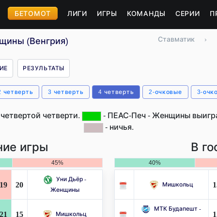
БЕТОМОТ
ЛИГИ
ИГРЫ
КОМАНДЫ
СЕРИИ
П
Ставматик
›
нщины (Венгрия)
ИЕ
РЕЗУЛЬТАТЫ
2 четверть
3 четверть
4 четверть
2-очковые
3-очк
 четвертой четверти.
- ПЕАС-Печ - Женщины выигра
- ничья.
ие игры
В го
45%
40%
Уни Дьёр -
19
20
1
Мишкольц
Женщины
МТК Будапешт -
21
15
1
Мишкольц