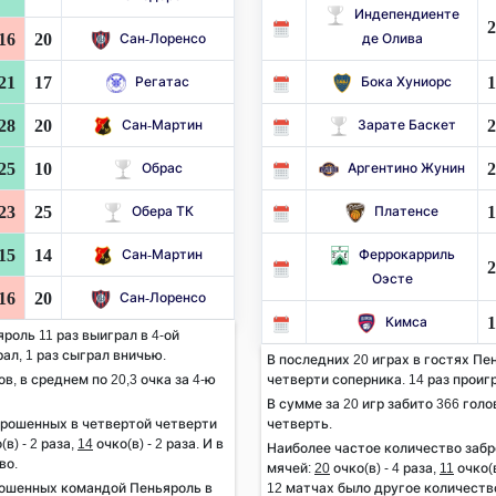
Индепендиенте
2
16
20
Сан-Лоренсо
де Олива
21
17
1
Регатас
Бока Хуниорс
28
20
2
Сан-Мартин
Зарате Баскет
25
10
2
Обрас
Аргентино Жунин
23
25
1
Обера ТК
Платенсе
15
14
Сан-Мартин
Феррокарриль
2
Оэсте
16
20
Сан-Лоренсо
1
Кимса
роль 11 раз выиграл в 4-ой
рал, 1 раз сыграл вничью.
В последних 20 играх в гостях Пен
ов, в среднем по 20,3 очка за 4-ю
четверти соперника. 14 раз проигр
В сумме за 20 игр забито 366 голов
брошенных в четвертой четверти
четверть.
(в) - 2 раза,
14
очко(в) - 2 раза. И в
Наиболее частое количество заб
во.
мячей:
20
очко(в) - 4 раза,
11
очко(в
ошенных командой Пеньяроль в
12 матчах было другое количеств