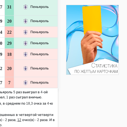
7
31
Пеньяроль
9
20
Пеньяроль
4
22
Пеньяроль
0
29
Пеньяроль
9
18
Пеньяроль
2
20
Пеньяроль
7
7
Пеньяроль
ьяроль 5 раз выиграл в 4-ой
ал, 1 раз сыграл вничью.
, в среднем по 18,3 очка за 4-ю
рошенных в четвертой четверти
) - 2 раза,
12
очко(в) - 2 раза. И в
о.