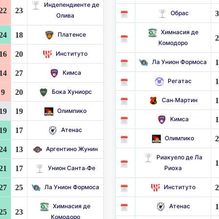
Индепендиенте де
22
23
3
Обрас
Олива
Химнасия де
24
18
Платенсе
2
Комодоро
16
20
Институто
1
Ла Унион Формоса
14
27
Кимса
1
Регатас
9
20
Бока Хуниорс
1
Сан-Мартин
19
19
Олимпико
1
Кимса
19
17
Атенас
2
Олимпико
24
13
Аргентино Жунин
Риакуело де Ла
1
21
17
Унион Санта-Фе
Риоха
27
25
2
Ла Унион Формоса
Институто
1
Химнасия де
Атенас
25
23
Комодоро