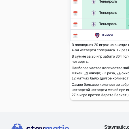
Пеньяроль
Пеньяроль
Пеньяроль
Кимса
В последних 20 играх на выезде 
4-ой четверти соперника. 12 раз 
В сумме за 20 игр забито 364 гол
четверть.
Наиболее частое количество за
мячей:
19
очко(в) - 3 раза,
24
очко
12 матчах было другое количест
Самое большое количество забр
четвертой четверти мячей при и
27 в игре против Зарате Баскет, 
Stavmatic