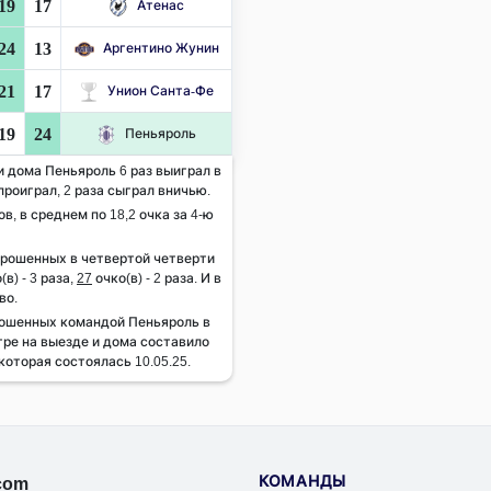
19
17
Атенас
24
13
Аргентино Жунин
21
17
Унион Санта-Фе
19
24
Пеньяроль
и дома Пеньяроль 6 раз выиграл в
проиграл, 2 раза сыграл вничью.
ов, в среднем по 18,2 очка за 4-ю
брошенных в четвертой четверти
(в) - 3 раза,
27
очко(в) - 2 раза. И в
во.
ошенных командой Пеньяроль в
гре на выезде и дома составило
которая состоялась 10.05.25.
КОМАНДЫ
.com