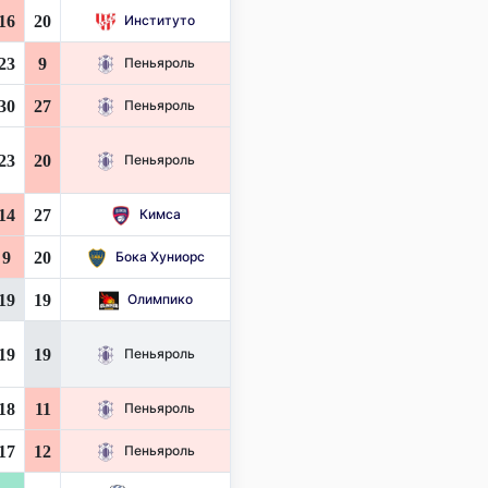
16
20
Институто
23
9
Пеньяроль
30
27
Пеньяроль
23
20
Пеньяроль
14
27
Кимса
9
20
Бока Хуниорс
19
19
Олимпико
19
19
Пеньяроль
18
11
Пеньяроль
17
12
Пеньяроль