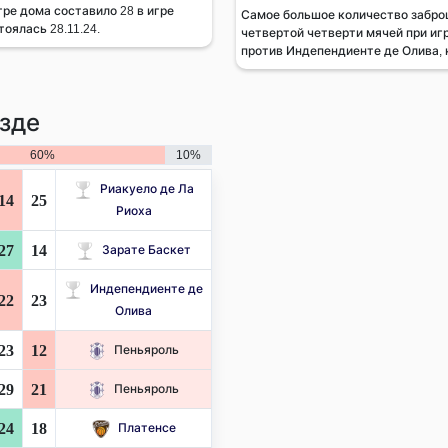
гре дома составило 28 в игре
Самое большое количество забро
оялась 28.11.24.
четвертой четверти мячей при игр
против Индепендиенте де Олива, к
зде
60%
10%
Риакуело де Ла
14
25
Риоха
27
14
Зарате Баскет
Индепендиенте де
22
23
Олива
23
12
Пеньяроль
29
21
Пеньяроль
24
18
Платенсе