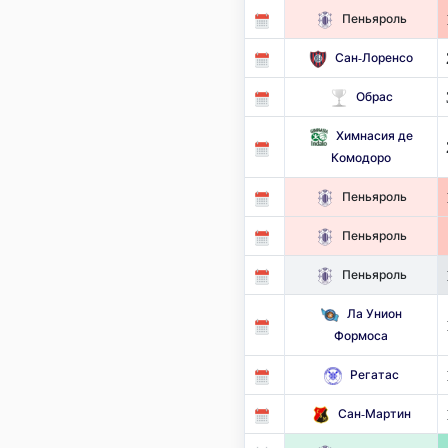
Пеньяроль
Сан-Лоренсо
Обрас
Химнасия де
Комодоро
Пеньяроль
Пеньяроль
Пеньяроль
Ла Унион
Формоса
Регатас
Сан-Мартин