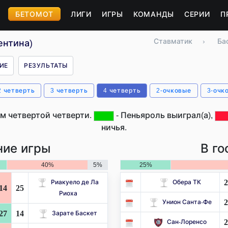
БЕТОМОТ
ЛИГИ
ИГРЫ
КОМАНДЫ
СЕРИИ
П
Ставматик
›
Ба
ентина)
ИЕ
РЕЗУЛЬТАТЫ
2 четверть
3 четверть
4 четверть
2-очковые
3-очк
м четвертой четверти.
- Пеньяроль выиграл(а),
ничья.
ие игры
В го
40%
5%
25%
2
Риакуело де Ла
Обера ТК
14
25
Риоха
2
Унион Санта-Фе
27
14
Зарате Баскет
2
Сан-Лоренсо