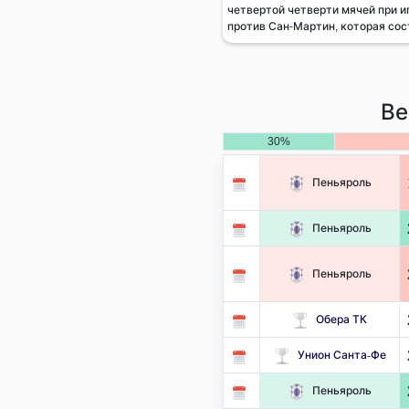
четвертой четверти мячей при и
против Сан-Мартин, которая сост
Ве
30%
Пеньяроль
Пеньяроль
Пеньяроль
Обера ТК
Унион Санта-Фе
Пеньяроль