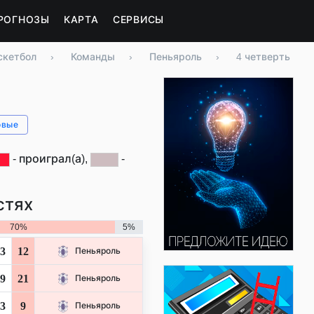
РОГНОЗЫ
КАРТА
СЕРВИСЫ
скетбол
›
Команды
›
Пеньяроль
›
4 четверть
овые
- проиграл(а),
-
стях
70%
5%
3
12
Пеньяроль
9
21
Пеньяроль
3
9
Пеньяроль