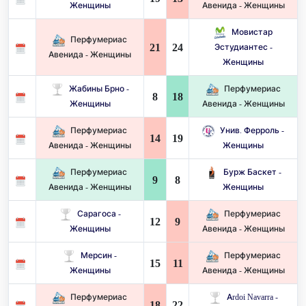
Женщины
Авенида - Женщины
Мовистар
Перфумериас
21
24
Эстудиантес -
Авенида - Женщины
Женщины
Жабины Брно -
Перфумериас
8
18
Женщины
Авенида - Женщины
Перфумериас
Унив. Ферроль -
14
19
Авенида - Женщины
Женщины
Перфумериас
Бурж Баскет -
9
8
Авенида - Женщины
Женщины
Сарагоса -
Перфумериас
12
9
Женщины
Авенида - Женщины
Мерсин -
Перфумериас
15
11
Женщины
Авенида - Женщины
Перфумериас
Ardoi Navarra -
18
22