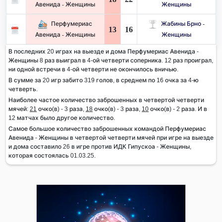
Авенида - Женщины
Женщины
Перфумериас
Жабины Брно -
13
16
Авенида - Женщины
Женщины
В последних 20 играх на выезде и дома Перфумериас Авенида -
Женщины 8 раз выиграл в 4-ой четверти соперника. 12 раз проиграл,
ни одной встречи в 4-ой четверти не окончилось вничью.
В сумме за 20 игр забито 319 голов, в среднем по 16 очка за 4-ю
четверть.
Наиболее частое количество заброшенных в четвертой четверти
мячей:
21
очко(в) - 3 раза,
18
очко(в) - 3 раза,
10
очко(в) - 2 раза. И в
12 матчах было другое количество.
Самое большое количество заброшенных командой Перфумериас
Авенида - Женщины в четвертой четверти мячей при игре на выезде
и дома составило 26 в игре против ИДК Гипускоа - Женщины,
которая состоялась 01.03.25.