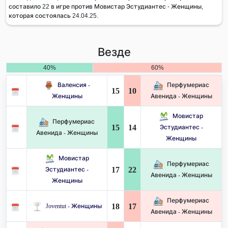
составило 22 в игре против Мовистар Эстудиантес - Женщины,
которая состоялась 24.04.25.
Везде
40%
60%
Валенсия -
Перфумериас
15
10
Женщины
Авенида - Женщины
Мовистар
Перфумериас
15
14
Эстудиантес -
Авенида - Женщины
Женщины
Мовистар
Перфумериас
17
22
Эстудиантес -
Авенида - Женщины
Женщины
Перфумериас
18
17
Joventut - Женщины
Авенида - Женщины