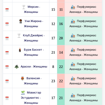
Мерсин -
Перфумериас
15
11
Женщины
Авенида - Женщины
Уни Жирона -
Перфумериас
12
16
Женщины
Авенида - Женщины
Клуб Джейрис -
Перфумериас
17
20
Женщины
Авенида - Женщины
Бурж Баскет -
Перфумериас
21
14
Женщины
Авенида - Женщины
Перфумериас
8
22
Араски - Женщины
Авенида - Женщины
Валенсия -
Перфумериас
23
22
Женщины
Авенида - Женщины
Мовистар
Перфумериас
17
21
Эстудиантес -
Авенида - Женщины
Женщины