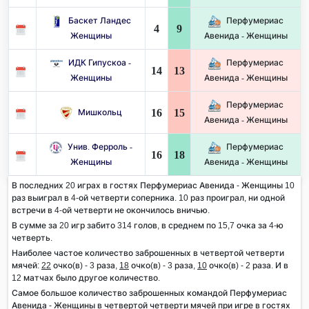
Баскет Ландес
Перфумериас
4
9
Женщины
Авенида - Женщины
ИДК Гипускоа -
Перфумериас
14
13
Женщины
Авенида - Женщины
Перфумериас
16
15
Мишкольц
Авенида - Женщины
Унив. Ферроль -
Перфумериас
16
18
Женщины
Авенида - Женщины
В последних 20 играх в гостях Перфумериас Авенида - Женщины 10
раз выиграл в 4-ой четверти соперника. 10 раз проиграл, ни одной
встречи в 4-ой четверти не окончилось вничью.
В сумме за 20 игр забито 314 голов, в среднем по 15,7 очка за 4-ю
четверть.
Наиболее частое количество заброшенных в четвертой четверти
мячей:
22
очко(в) - 3 раза,
18
очко(в) - 3 раза,
10
очко(в) - 2 раза. И в
12 матчах было другое количество.
Самое большое количество заброшенных командой Перфумериас
Авенида - Женщины в четвертой четверти мячей при игре в гостях