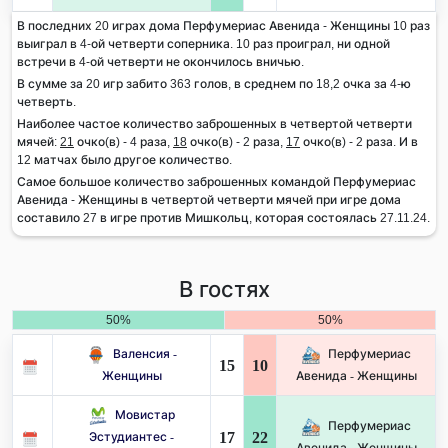
В последних 20 играх дома Перфумериас Авенида - Женщины 10 раз
выиграл в 4-ой четверти соперника. 10 раз проиграл, ни одной
встречи в 4-ой четверти не окончилось вничью.
В сумме за 20 игр забито 363 голов, в среднем по 18,2 очка за 4-ю
четверть.
Наиболее частое количество заброшенных в четвертой четверти
мячей:
21
очко(в) - 4 раза,
18
очко(в) - 2 раза,
17
очко(в) - 2 раза. И в
12 матчах было другое количество.
Самое большое количество заброшенных командой Перфумериас
Авенида - Женщины в четвертой четверти мячей при игре дома
составило 27 в игре против Мишкольц, которая состоялась 27.11.24.
В гостях
50%
50%
Валенсия -
Перфумериас
15
10
Женщины
Авенида - Женщины
Мовистар
Перфумериас
17
22
Эстудиантес -
Авенида - Женщины