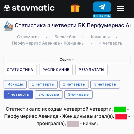
КОНКУРСЫ
Статистика 4 четверти БК Перфумериас Ав
Ставматик
›
Баскетбол
›
Команды
›
Перфумериас Авенида - Женщины
›
4 четверть
Серии
▼
СТАТИСТИКА
РАСПИСАНИЕ
РЕЗУЛЬТАТЫ
Исходы
1 четверть
2 четверть
3 четверть
4 четверть
2-очковые
3-очковые
Статистика по исходам четвертой четверти.
-
Перфумериас Авенида - Женщины выиграл(а),
-
проиграл(а),
- ничья.