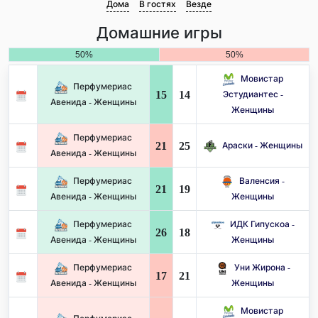
Дома
В гостях
Везде
Домашние игры
50%
50%
Мовистар
Перфумериас
15
14
Эстудиантес -
Авенида - Женщины
Женщины
Перфумериас
21
25
Араски - Женщины
Авенида - Женщины
Перфумериас
Валенсия -
21
19
Авенида - Женщины
Женщины
Перфумериас
ИДК Гипускоа -
26
18
Авенида - Женщины
Женщины
Перфумериас
Уни Жирона -
17
21
Авенида - Женщины
Женщины
Мовистар