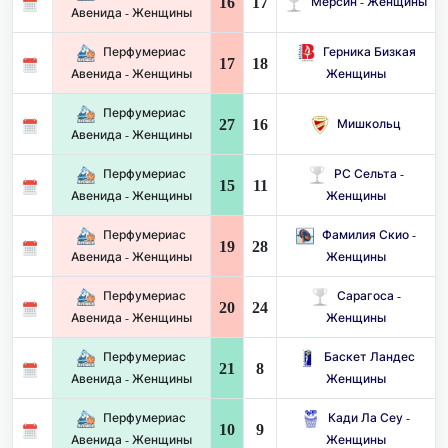
16
17
Мерсин - Женщины
Авенида - Женщины
Перфумериас
Герника Бизкая
17
18
Авенида - Женщины
Женщины
Перфумериас
27
16
Мишкольц
Авенида - Женщины
Перфумериас
РС Сельта -
15
11
Авенида - Женщины
Женщины
Перфумериас
Фамилия Скио -
19
28
Авенида - Женщины
Женщины
Перфумериас
Сарагоса -
20
24
Авенида - Женщины
Женщины
Перфумериас
Баскет Ландес
21
8
Авенида - Женщины
Женщины
Перфумериас
Кади Ла Сеу -
10
9
Авенида - Женщины
Женщины