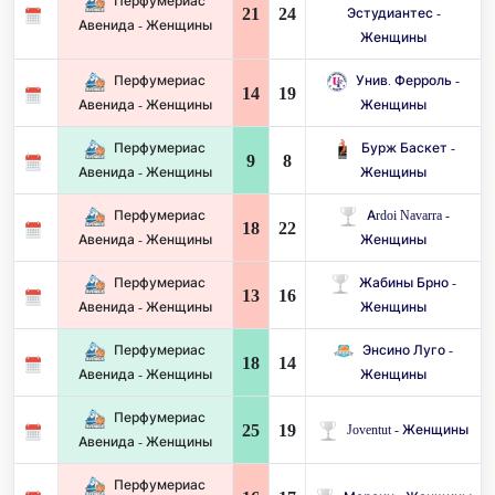
Перфумериас
21
24
Эстудиантес -
Авенида - Женщины
Женщины
Перфумериас
Унив. Ферроль -
14
19
Авенида - Женщины
Женщины
Перфумериас
Бурж Баскет -
9
8
Авенида - Женщины
Женщины
Перфумериас
Ardoi Navarra -
18
22
Авенида - Женщины
Женщины
Перфумериас
Жабины Брно -
13
16
Авенида - Женщины
Женщины
Перфумериас
Энсино Луго -
18
14
Авенида - Женщины
Женщины
Перфумериас
25
19
Joventut - Женщины
Авенида - Женщины
Перфумериас