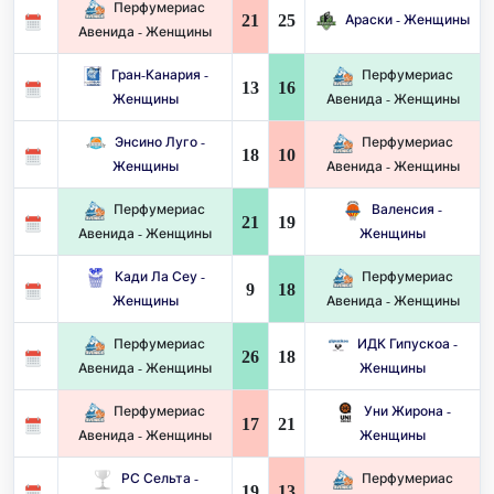
Перфумериас
21
25
Араски - Женщины
Авенида - Женщины
Гран-Канария -
Перфумериас
13
16
Женщины
Авенида - Женщины
Энсино Луго -
Перфумериас
18
10
Женщины
Авенида - Женщины
Перфумериас
Валенсия -
21
19
Авенида - Женщины
Женщины
Кади Ла Сеу -
Перфумериас
9
18
Женщины
Авенида - Женщины
Перфумериас
ИДК Гипускоа -
26
18
Авенида - Женщины
Женщины
Перфумериас
Уни Жирона -
17
21
Авенида - Женщины
Женщины
РС Сельта -
Перфумериас
19
13